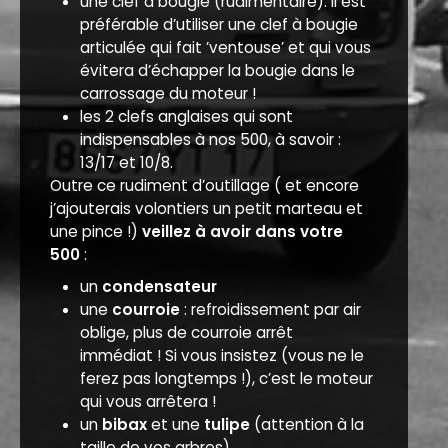
une clef à bougie (rudimentaire). Il est
préférable d’utiliser une clef à bougie
articulée qui fait ’ventouse’ et qui vous
évitera d’échapper la bougie dans le
carrossage du moteur !
les 2 clefs anglaises qui sont
indispensables à nos 500, à savoir :
13/17 et 10/8.
Outre ce rudiment d’outillage ( et encore
j’ajouterais volontiers un petit marteau et
une pince !)
veillez à avoir dans votre
500
:
un
condensateur
une
courroie
: refroidissement par air
oblige, plus de courroie arrêt
immédiat ! Si vous insistez (vous ne le
ferez pas longtemps !), c’est le moteur
qui vous arrêtera !
un
bibax
et une
tulipe
(attention à la
taille de vos arbres)