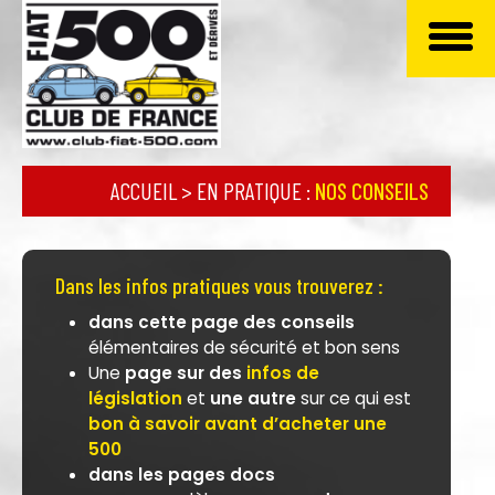
ACCUEIL
>
EN PRATIQUE
:
NOS CONSEILS
Dans les infos pratiques vous trouverez :
dans cette page des conseils
élémentaires de sécurité et bon sens
Une
page sur des
infos de
législation
et
une autre
sur ce qui est
bon à savoir avant d’acheter une
500
dans les pages docs