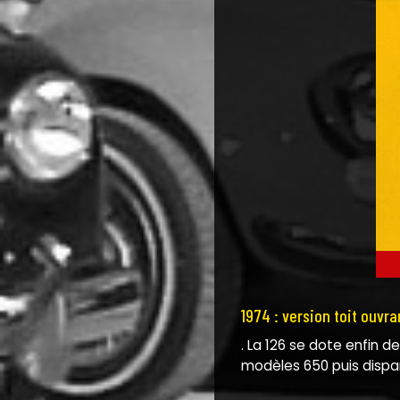
1974 : version toit ouvra
. La 126 se dote enfin d
modèles 650 puis dispa