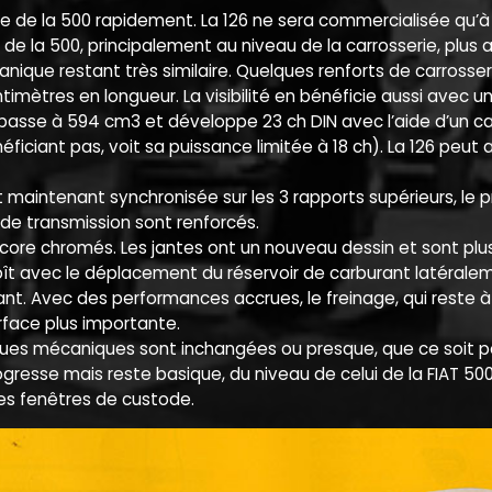
ève de la 500 rapidement. La 126 ne sera commercialisée qu’à
 de la 500, principalement au niveau de la carrosserie, plus 
nique restant très similaire. Quelques renforts de carrosseri
timètres en longueur. La visibilité en bénéficie aussi avec u
passe à 594 cm3 et développe 23 ch DIN avec l’aide d’un ca
iciant pas, voit sa puissance limitée à 18 ch). La 126 peut a
t maintenant synchronisée sur les 3 rapports supérieurs, le 
de transmission sont renforcés.
ore chromés. Les jantes ont un nouveau dessin et sont plus l
oît avec le déplacement du réservoir de carburant latéraleme
ant. Avec des performances accrues, le freinage, qui reste 
urface plus importante.
ques mécaniques sont inchangées ou presque, que ce soit pou
gresse mais reste basique, du niveau de celui de la FIAT 500
es fenêtres de custode.