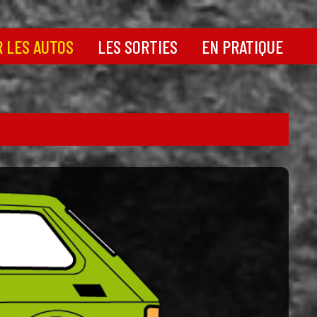
 LES AUTOS
LES SORTIES
EN PRATIQUE
0 et
Calendrier des sorties
Infos législation : la
FFVE
Nos dernières sorties
 la 500
en images
Tout savoir sur les
pneus
26
Newsletter
Avant d'acheter une 500
Nos conseils
00
Docs Fiat 500
portives
Docs Jardinière
 500
Docs Fiat 126
Docs Fiat 600
Docs autres modèles
Astuces mécaniques