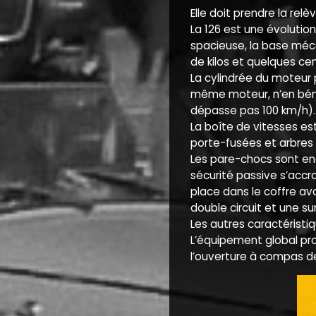
Elle doit prendre la rel
La 126 est une évolution
spacieuse, la base méca
de kilos et quelques cen
La cylindrée du moteur 
même moteur, n’en bénéf
dépasse pas 100 km/h).
La boîte de vitesses es
porte-fusées et arbres 
Les pare-chocs sont enc
sécurité passive s’accr
place dans le coffre av
double circuit et une s
Les autres caractéristi
L’équipement global pro
l’ouverture à compas d