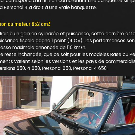
l correspond à la finition comprenant une banquette simplifi
a Personal 4 a droit à une vraie banquette.
tion du moteur 652 cm3
droit à un gain en cylindrée et puissance, cette dernière a
 puissance fiscale gagne 1 point (4 CV). Les performances s
itesse maximale annoncée de 110 km/h.
e reste inchangée, que ce soit pour les modèles Base ou Pe
pements varient selon les versions et les pays de commercial
ersions 650, 4 650, Personal 650, Personal 4 650.