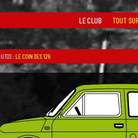
LE CLUB
TOUT SUR
Découvrir le Club
Toutes les 50
dérivés
Les statuts
Historique de
Toutes nos
AUTOS
:
LE COIN DES 126
coordonnées
Le coin des 1
Nos partenaires
La Jardinière
La boutique
Le coin des 6
Le coin des s
Le cœur de la