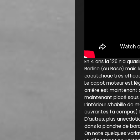
En 4 ans la 126 n’a quas
Berline (ou Base) mais 
caoutchouc très efficac
Le capot moteur est lég
arrière est maintenant al
maintenant placé sous l
L’intérieur s’habille de
ouvrantes (à compas) fo
D’autres, plus anecdotiq
dans la planche de bor
On note quelques variati