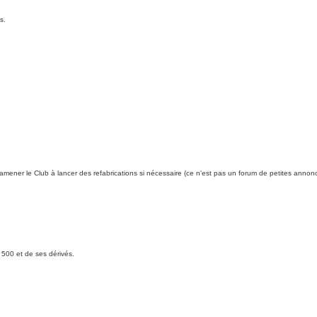
s.
amener le Club à lancer des refabrications si nécessaire (ce n'est pas un forum de petites annon
 500 et de ses dérivés.