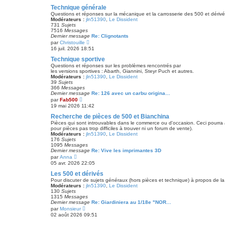
e
r
Technique générale
n
Questions et réponses sur la mécanique et la carrosserie des 500 et dérivé
i
Modérateurs :
jln51390
,
Le Dissident
e
731
Sujets
r
7516
Messages
m
Dernier message
Re: Clignotants
e
V
par
Christouille
s
o
16 juil. 2026 18:51
s
i
a
r
Technique sportive
g
l
e
Questions et réponses sur les problèmes rencontrés par
e
les versions sportives : Abarth, Giannini, Steyr Puch et autres.
d
Modérateurs :
jln51390
,
Le Dissident
e
39
Sujets
r
366
Messages
n
Dernier message
Re: 126 avec un carbu origina…
i
V
par
Fab500
e
o
19 mai 2026 11:42
r
i
m
r
Recherche de pièces de 500 et Bianchina
e
l
Pièces qui sont introuvables dans le commerce ou d'occasion. Ceci pourra 
s
e
pour pièces pas trop difficiles à trouver ni un forum de vente).
s
d
Modérateurs :
jln51390
,
Le Dissident
a
e
176
Sujets
g
r
1095
Messages
e
n
Dernier message
Re: Vive les imprimantes 3D
i
V
par
Anna
e
o
05 avr. 2026 22:05
r
i
m
r
Les 500 et dérivés
e
l
Pour discuter de sujets généraux (hors pièces et technique) à propos de la
s
e
Modérateurs :
jln51390
,
Le Dissident
s
d
130
Sujets
a
e
1315
Messages
g
r
Dernier message
Re: Giardiniera au 1/18e "NOR…
e
n
V
par
Monsieur
i
o
02 août 2026 09:51
e
i
r
r