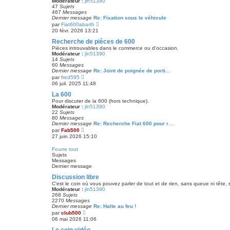
Modérateur :
jln51390
e
47
Sujets
r
467
Messages
m
Dernier message
Re: Fixation sous le véhicule
e
V
par
Fiat600abarth
s
o
20 févr. 2026 13:21
s
i
a
r
Recherche de pièces de 600
g
l
e
Pièces introuvables dans le commerce ou d'occasion.
e
Modérateur :
jln51390
d
14
Sujets
e
60
Messages
r
Dernier message
Re: Joint de poignée de porti…
n
V
par
fred595
i
o
06 juil. 2025 11:48
e
i
r
r
La 600
m
l
Pour discuter de la 600 (hors technique).
e
e
Modérateur :
jln51390
s
d
22
Sujets
s
e
80
Messages
a
r
Dernier message
Re: Recherche Fiat 600 pour r…
g
n
V
par
Fab500
e
i
o
27 juin 2026 15:10
e
i
r
r
Fourre tout
m
l
Sujets
e
e
Messages
s
d
Dernier message
s
e
a
r
Discussion libre
g
n
e
C'est le coin où vous pouvez parler de tout et de rien, sans queue ni tête, 
i
Modérateur :
jln51390
e
268
Sujets
r
2270
Messages
m
Dernier message
Re: Halte au feu !
e
V
par
club500
s
o
06 mai 2026 11:06
s
i
a
r