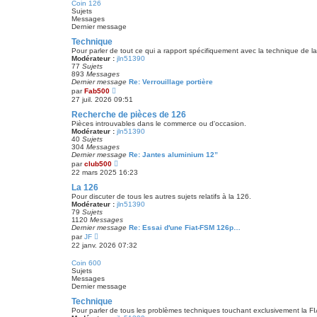
Coin 126
m
l
Sujets
e
e
Messages
s
d
Dernier message
s
e
a
r
Technique
g
n
e
Pour parler de tout ce qui a rapport spécifiquement avec la technique de l
i
Modérateur :
jln51390
e
77
Sujets
r
893
Messages
m
Dernier message
Re: Verrouillage portière
e
V
par
Fab500
s
o
27 juil. 2026 09:51
s
i
a
r
Recherche de pièces de 126
g
l
e
Pièces introuvables dans le commerce ou d'occasion.
e
Modérateur :
jln51390
d
40
Sujets
e
304
Messages
r
Dernier message
Re: Jantes aluminium 12”
n
V
par
club500
i
o
22 mars 2025 16:23
e
i
r
r
La 126
m
l
Pour discuter de tous les autres sujets relatifs à la 126.
e
e
Modérateur :
jln51390
s
d
79
Sujets
s
e
1120
Messages
a
r
Dernier message
Re: Essai d'une Fiat-FSM 126p…
g
n
V
par
JF
e
i
o
22 janv. 2026 07:32
e
i
r
r
Coin 600
m
l
Sujets
e
e
Messages
s
d
Dernier message
s
e
a
r
Technique
g
n
e
Pour parler de tous les problèmes techniques touchant exclusivement la F
i