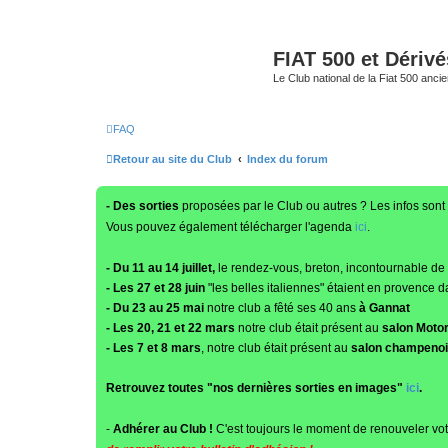
FIAT 500 et Dériv
Le Club national de la Fiat 500 anci
FAQ
Retour au site du Club
Index du forum
- Des sorties
proposées par le Club ou autres ? Les infos sont 
Vous pouvez également télécharger l'agenda
ici
.
- Du 11 au 14 juillet,
le rendez-vous, breton, incontournable de
- Les 27 et 28 juin
"les belles italiennes" étaient en provence d
- Du 23 au 25 mai
notre club a fêté ses 40 ans
à Gannat
- Les 20, 21 et 22 mars
notre club était présent au
salon Moto
- Les 7 et 8 mars
, notre club était présent au
salon champenois
Retrouvez toutes "nos dernières sorties en images"
ici
.
-
Adhérer au Club !
C'est toujours le moment de renouveler vot