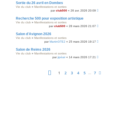
Sortie du 26 avril en Dombes
Vie du club
»
Manifestations et sorties
par
club500
« 26 avr. 2026 20:09
Recherche 500 pour exposition artistique
Vie du club
»
Manifestations et sorties
par
club500
« 28 mars 2026 21:07
Salon d'Avignon 2026
Vie du club
»
Manifestations et sorties
par
MartinGTE2
« 25 mars 2026 19:17
Salon de Reims 2026
Vie du club
»
Manifestations et sorties
par
jipéair
« 14 mars 2026 17:21
Page
1
sur
7
1
2
3
4
5
7
Suivante
…