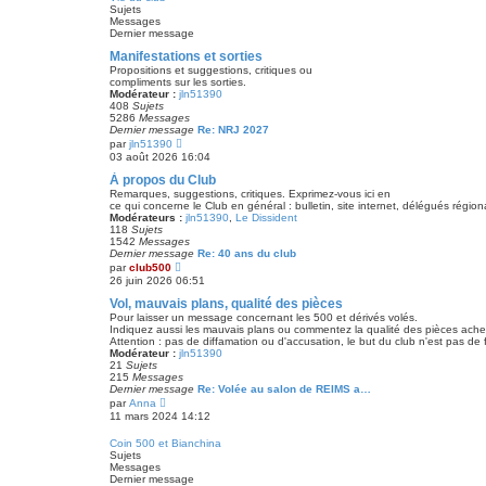
l
Sujets
e
Messages
d
Dernier message
e
r
Manifestations et sorties
n
Propositions et suggestions, critiques ou
i
compliments sur les sorties.
e
Modérateur :
jln51390
r
408
Sujets
m
5286
Messages
e
Dernier message
Re: NRJ 2027
s
V
par
jln51390
s
o
03 août 2026 16:04
a
i
g
r
À propos du Club
e
l
Remarques, suggestions, critiques. Exprimez-vous ici en
e
ce qui concerne le Club en général : bulletin, site internet, délégués régi
d
Modérateurs :
jln51390
,
Le Dissident
e
118
Sujets
r
1542
Messages
n
Dernier message
Re: 40 ans du club
i
V
par
club500
e
o
26 juin 2026 06:51
r
i
m
r
Vol, mauvais plans, qualité des pièces
e
l
Pour laisser un message concernant les 500 et dérivés volés.
s
e
Indiquez aussi les mauvais plans ou commentez la qualité des pièces ache
s
d
Attention : pas de diffamation ou d'accusation, le but du club n'est pas de 
a
e
Modérateur :
jln51390
g
r
21
Sujets
e
n
215
Messages
i
Dernier message
Re: Volée au salon de REIMS a…
e
V
par
Anna
r
o
11 mars 2024 14:12
m
i
e
r
Coin 500 et Bianchina
s
l
Sujets
s
e
Messages
a
d
Dernier message
g
e