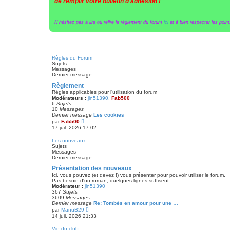
de remplir votre bulletin d'adhésion !
N'hésitez pas à lire ou relire le règlement du forum
ici
et à bien respecter les points
Règles du Forum
Sujets
Messages
Dernier message
Règlement
Règles applicables pour l'utilisation du forum
Modérateurs :
jln51390
,
Fab500
6
Sujets
10
Messages
Dernier message
Les cookies
V
par
Fab500
o
17 juil. 2026 17:02
i
r
Les nouveaux
l
Sujets
e
Messages
d
Dernier message
e
r
Présentation des nouveaux
n
Ici, vous pouvez (et devez !) vous présenter pour pouvoir utiliser le forum.
i
Pas besoin d'un roman, quelques lignes suffisent.
e
Modérateur :
jln51390
r
367
Sujets
m
3609
Messages
e
Dernier message
Re: Tombés en amour pour une …
s
V
par
ManuB29
s
o
14 juil. 2026 21:33
a
i
g
r
e
Vie du club