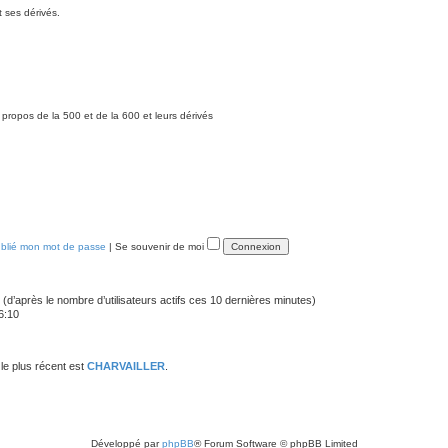
t ses dérivés.
 propos de la 500 et de la 600 et leurs dérivés
ublié mon mot de passe
|
Se souvenir de moi
tés (d’après le nombre d’utilisateurs actifs ces 10 dernières minutes)
6:10
e plus récent est
CHARVAILLER
.
Développé par
phpBB
® Forum Software © phpBB Limited