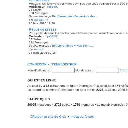
Le coin vidéo
g
l
e
Mettez ici les liens vers des vidéos sympas que vous trouverez sur la 500 e
e
Modérateur :
jln51390
d
71
Sujets
e
368
Messages
r
Dernier message
Re: Cérémonie d’ouverture des…
n
V
par
jln51390
i
o
25 févr. 2026 17:39
e
i
r
r
Revue de presse
m
l
Pour parler de tous les articles parus dans la presse, actuelle ou passée, à
e
e
Modérateur :
jln51390
s
d
52
Sujets
s
e
222
Messages
a
r
Dernier message
Re: Livre Idées + Fiat 500 : …
g
n
V
par
Anna
e
i
o
24 mars 2026 09:18
e
i
r
r
m
l
e
CONNEXION
e
•
S’ENREGISTRER
s
d
s
Nom d’utilisateur :
e
Mot de passe :
J’ai o
a
r
g
n
e
i
QUI EST EN LIGNE
e
Au total il y a
13
utilisateurs en ligne : 0 enregistré, 0 invisible et 13 invi
r
m
Le record du nombre d’utilisateurs en ligne est de
2275
, le 31 mai 2026 1
e
s
s
STATISTIQUES
a
26995
messages •
2702
sujets •
1760
membres • Le membre enregistré l
g
e
Retour au site du Club
Index du forum