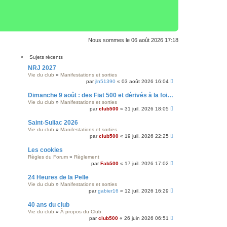
Nous sommes le 06 août 2026 17:18
Sujets récents
NRJ 2027
Vie du club
»
Manifestations et sorties
par
jln51390
« 03 août 2026 16:04
Dimanche 9 août : des Fiat 500 et dérivés à la foire au vin de Colmar
Vie du club
»
Manifestations et sorties
par
club500
« 31 juil. 2026 18:05
Saint-Suliac 2026
Vie du club
»
Manifestations et sorties
par
club500
« 19 juil. 2026 22:25
Les cookies
Règles du Forum
»
Règlement
par
Fab500
« 17 juil. 2026 17:02
24 Heures de la Pelle
Vie du club
»
Manifestations et sorties
par
gabier16
« 12 juil. 2026 16:29
40 ans du club
Vie du club
»
À propos du Club
par
club500
« 26 juin 2026 06:51