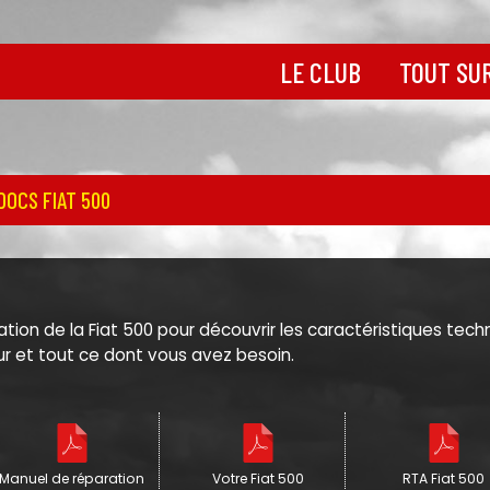
LE CLUB
TOUT SUR
Découvrir le Club
Toutes les 50
dérivés
Les statuts
Historique de
Toutes nos
DOCS FIAT 500
coordonnées
Le coin des 1
Nos partenaires
La Jardinière
La boutique
Le coin des 6
Le coin des s
Le cœur de la
tion de la Fiat 500 pour découvrir les caractéristiques te
ur et tout ce dont vous avez besoin.
Manuel de réparation
Votre Fiat 500
RTA Fiat 500