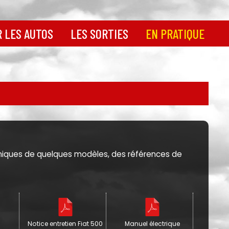
 LES AUTOS
LES SORTIES
EN PRATIQUE
0 et
Calendrier des sorties
Infos législation : la
FFVE
Nos dernières sorties
 la 500
en images
Tout savoir sur les
pneus
26
Newsletter
Avant d'acheter une 500
Nos conseils
00
Docs Fiat 500
portives
Docs Jardinière
 500
chniques de quelques modèles, des références de
Docs Fiat 126
Docs Fiat 600
Docs autres modèles
Astuces mécaniques
Notice entretien Fiat 500
Manuel électrique