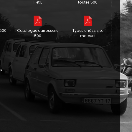
F et L
toutes 500
 500
Catalogue carrosserie
Types châssis et
500
moteurs
es