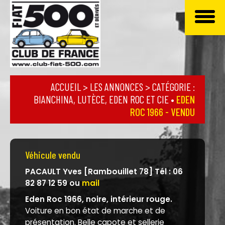
ACCUEIL
>
LES ANNONCES
> CATÉGORIE :
BIANCHINA, LUTÈCE, EDEN ROC ET CIE
•
EDEN
ROC 1966 - VENDU
Véhicule vendu
PACAULT Yves [Rambouillet 78] Tél : 06
82 87 12 59 ou
mail
Eden Roc 1966, noire, intérieur rouge.
Voiture en bon état de marche et de
présentation. Belle capote et sellerie