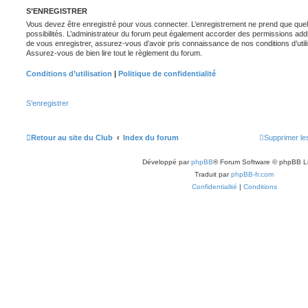
S’ENREGISTRER
Vous devez être enregistré pour vous connecter. L’enregistrement ne prend que q
possibilités. L’administrateur du forum peut également accorder des permissions ad
de vous enregistrer, assurez-vous d’avoir pris connaissance de nos conditions d’utilisa
Assurez-vous de bien lire tout le règlement du forum.
Conditions d’utilisation
|
Politique de confidentialité
S’enregistrer
Retour au site du Club
Index du forum
Supprimer le
Développé par
phpBB
® Forum Software © phpBB L
Traduit par
phpBB-fr.com
Confidentialité
|
Conditions