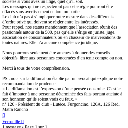
sociétés si vous avez un litige, quel qu’il soit.
Les messages qui ne respecteront pas cette règle pourront être
effacés sans avertissement en tout ou partie.
Le club n’a pas à s’impliquer outre mesure dans des différents
d’ordre privé qui doivent se régler entre les intéressés.
Pour rappel, nos statuts mentionnent que l’association réunit des
passionnés autour de la 500, pas qu’elle s’érige en juriste, juge,
association de consommateurs ou en chasseur de malversations de
toutes natures. Elle n’a aucune compétence juridique.
Nous pourrons seulement être amenés à donner des conseils
objectifs, libre aux personnes concernées d’en tenir compte ou non.
Merci à tous de votre compréhension.
PS : nota sur la diffamation établie par un avocat qui explique notre
recommandation de prudence.
« La diffamation est l’expression d’une pensée construite. C’est le
fait d’imputer à une personne déterminée des faits portant atteinte à
son honneur, qu’ils soient vrais ou faux. »
n° 126 - Président du club - Lutèce, Furgoncino, 126A, 126 Red,
Matra Rancho
Haut
Verrouillé
1 message • Page
1
sur
1