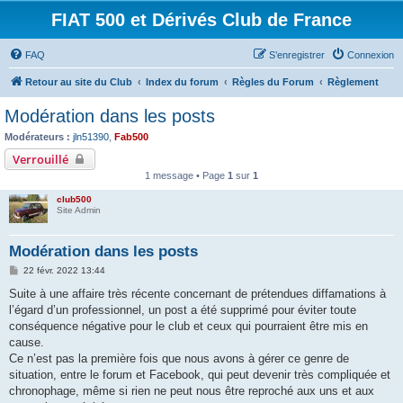
FIAT 500 et Dérivés Club de France
FAQ
S’enregistrer
Connexion
Retour au site du Club
Index du forum
Règles du Forum
Règlement
Modération dans les posts
Modérateurs :
jln51390
,
Fab500
Verrouillé
1 message • Page
1
sur
1
club500
Site Admin
Modération dans les posts
M
22 févr. 2022 13:44
e
s
Suite à une affaire très récente concernant de prétendues diffamations à
s
l’égard d’un professionnel, un post a été supprimé pour éviter toute
a
g
conséquence négative pour le club et ceux qui pourraient être mis en
e
cause.
Ce n’est pas la première fois que nous avons à gérer ce genre de
situation, entre le forum et Facebook, qui peut devenir très compliquée et
chronophage, même si rien ne peut nous être reproché aux uns et aux