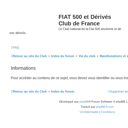
FIAT 500 et Dérivés
Club de France
Le Club national de la Fiat 500 ancienne et de
ses dérivés.
FAQ
Retour au site du Club
Index du forum
Vie du club
Manifestations et s
Informations
Pour accéder au contenu de ce sujet, vous devez vous identifier ou vous ins
Retour au site du Club
Index du forum
Supprimer le
Développé par
phpBB
® Forum Software © phpBB L
Traduit par
phpBB-fr.com
Confidentialité
|
Conditions