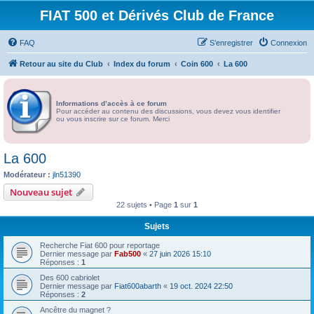
FIAT 500 et Dérivés Club de France
FAQ
S’enregistrer
Connexion
Retour au site du Club
Index du forum
Coin 600
La 600
Informations d’accès à ce forum
Pour accéder au contenu des discussions, vous devez vous identifier
ou vous inscrire sur ce forum. Merci
La 600
Modérateur :
jln51390
Nouveau sujet
22 sujets • Page
1
sur
1
Sujets
Recherche Fiat 600 pour reportage
Dernier message par
Fab500
«
27 juin 2026 15:10
Réponses :
1
Des 600 cabriolet
Dernier message par
Fiat600abarth
«
19 oct. 2024 22:50
Réponses :
2
Ancêtre du magnet ?