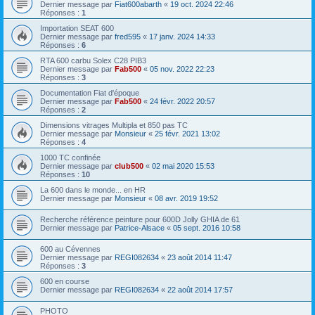
Dernier message par
Fiat600abarth
«
19 oct. 2024 22:46
Réponses :
1
Importation SEAT 600
Dernier message par
fred595
«
17 janv. 2024 14:33
Réponses :
6
RTA 600 carbu Solex C28 PIB3
Dernier message par
Fab500
«
05 nov. 2022 22:23
Réponses :
3
Documentation Fiat d'époque
Dernier message par
Fab500
«
24 févr. 2022 20:57
Réponses :
2
Dimensions vitrages Multipla et 850 pas TC
Dernier message par
Monsieur
«
25 févr. 2021 13:02
Réponses :
4
1000 TC confinée
Dernier message par
club500
«
02 mai 2020 15:53
Réponses :
10
La 600 dans le monde... en HR
Dernier message par
Monsieur
«
08 avr. 2019 19:52
Recherche référence peinture pour 600D Jolly GHIA de 61
Dernier message par
Patrice-Alsace
«
05 sept. 2016 10:58
600 au Cévennes
Dernier message par
REGI082634
«
23 août 2014 11:47
Réponses :
3
600 en course
Dernier message par
REGI082634
«
22 août 2014 17:57
PHOTO