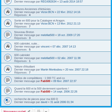
Dernier message par
REGI082634
«
13 août 2014 18:57
Voitures Anciennes d'Arbúcies
Dernier message par
Victor.BCN
«
22 févr. 2012 14:16
Réponses :
4
Sortie en 600 pour la Catalogne et Aragon.
Dernier message par
Victor.BCN
«
13 févr. 2012 21:13
Réponses :
7
Nouveau Breton
Dernier message par
melofiat500
«
18 oct. 2009 17:20
Réponses :
3
600 cabriolet, suite...
Dernier message par
vincent
«
07 déc. 2007 14:13
Réponses :
5
600 cabriolet
Dernier message par
melofiat500
«
02 déc. 2007 11:38
Réponses :
1
Voiture d'étudiant
Dernier message par
Martin Monloubou
«
20 nov. 2007 22:18
Réponses :
7
Vidéos de compétitions : 1 000 TC and co
Dernier message par
Fab500
«
09 févr. 2007 22:37
Quand la 600 et la 500 deviennent sportives !
Dernier message par
Fab500
«
14 sept. 2006 22:26
recherche de pieces pour ma 600 D
Dernier message par
david
«
31 août 2006 01:34
Nouveau sujet