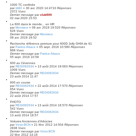
1000 TC confinée
par
titi92
»
30 avr. 2020 14:47
10
Réponses
2372
Vues
Dernier message
par
club500
02 mai 2020 15:53
La 600 dans le monde... en HR
par
Monsieur
»
08 avr. 2019 19:52
0
Réponses
626
Vues
Dernier message
par
Monsieur
08 avr. 2019 19:52
Recherche référence peinture pour 600D Jolly GHIA de 61
par
Patrice-Alsace
»
05 sept. 2016 10:58
0
Réponses
868
Vues
Dernier message
par
Patrice-Alsace
05 sept. 2016 10:58
600 au Cévennes
par
REGI082634
»
13 août 2014 19:06
3
Réponses
1009
Vues
Dernier message
par
REGI082634
23 août 2014 11:47
600 en course
par
REGI082634
»
22 août 2014 17:57
0
Réponses
654
Vues
Dernier message
par
REGI082634
22 août 2014 17:57
PHOTO
par
REGI082634
»
13 août 2014 18:57
0
Réponses
542
Vues
Dernier message
par
REGI082634
13 août 2014 18:57
Voitures Anciennes d'Arbúcies
par
Victor.BCN
»
21 févr. 2012 14:50
4
Réponses
2838
Vues
Dernier message
par
Victor.BCN
22 févr. 2012 14:16