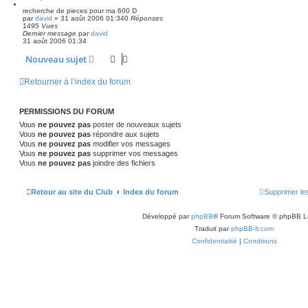
recherche de pieces pour ma 600 D
par
david
»
31 août 2006 01:34
0
Réponses
1495
Vues
Dernier message
par
david
31 août 2006 01:34
Nouveau sujet
Retourner à l’index du forum
PERMISSIONS DU FORUM
Vous
ne pouvez pas
poster de nouveaux sujets
Vous
ne pouvez pas
répondre aux sujets
Vous
ne pouvez pas
modifier vos messages
Vous
ne pouvez pas
supprimer vos messages
Vous
ne pouvez pas
joindre des fichiers
Retour au site du Club
Index du forum
Supprimer le
Développé par
phpBB
® Forum Software © phpBB L
Traduit par
phpBB-fr.com
Confidentialité
|
Conditions