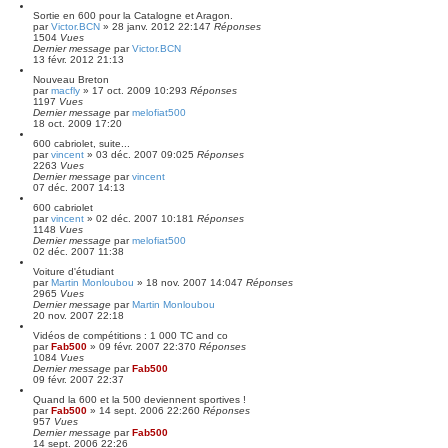
Sortie en 600 pour la Catalogne et Aragon.
par
Victor.BCN
»
28 janv. 2012 22:14
7
Réponses
1504
Vues
Dernier message
par
Victor.BCN
13 févr. 2012 21:13
Nouveau Breton
par
macfly
»
17 oct. 2009 10:29
3
Réponses
1197
Vues
Dernier message
par
melofiat500
18 oct. 2009 17:20
600 cabriolet, suite...
par
vincent
»
03 déc. 2007 09:02
5
Réponses
2263
Vues
Dernier message
par
vincent
07 déc. 2007 14:13
600 cabriolet
par
vincent
»
02 déc. 2007 10:18
1
Réponses
1148
Vues
Dernier message
par
melofiat500
02 déc. 2007 11:38
Voiture d'étudiant
par
Martin Monloubou
»
18 nov. 2007 14:04
7
Réponses
2965
Vues
Dernier message
par
Martin Monloubou
20 nov. 2007 22:18
Vidéos de compétitions : 1 000 TC and co
par
Fab500
»
09 févr. 2007 22:37
0
Réponses
1084
Vues
Dernier message
par
Fab500
09 févr. 2007 22:37
Quand la 600 et la 500 deviennent sportives !
par
Fab500
»
14 sept. 2006 22:26
0
Réponses
957
Vues
Dernier message
par
Fab500
14 sept. 2006 22:26