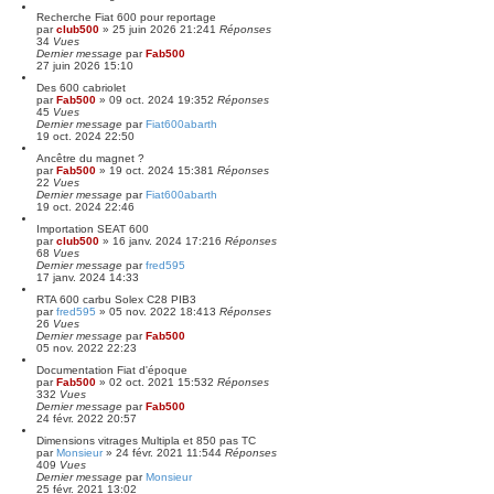
Recherche Fiat 600 pour reportage
par
club500
»
25 juin 2026 21:24
1
Réponses
34
Vues
Dernier message
par
Fab500
27 juin 2026 15:10
Des 600 cabriolet
par
Fab500
»
09 oct. 2024 19:35
2
Réponses
45
Vues
Dernier message
par
Fiat600abarth
19 oct. 2024 22:50
Ancêtre du magnet ?
par
Fab500
»
19 oct. 2024 15:38
1
Réponses
22
Vues
Dernier message
par
Fiat600abarth
19 oct. 2024 22:46
Importation SEAT 600
par
club500
»
16 janv. 2024 17:21
6
Réponses
68
Vues
Dernier message
par
fred595
17 janv. 2024 14:33
RTA 600 carbu Solex C28 PIB3
par
fred595
»
05 nov. 2022 18:41
3
Réponses
26
Vues
Dernier message
par
Fab500
05 nov. 2022 22:23
Documentation Fiat d'époque
par
Fab500
»
02 oct. 2021 15:53
2
Réponses
332
Vues
Dernier message
par
Fab500
24 févr. 2022 20:57
Dimensions vitrages Multipla et 850 pas TC
par
Monsieur
»
24 févr. 2021 11:54
4
Réponses
409
Vues
Dernier message
par
Monsieur
25 févr. 2021 13:02