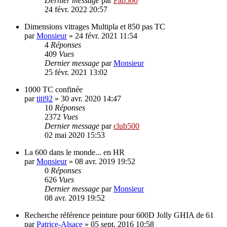
Dernier message
par
Fab500
24 févr. 2022 20:57
Dimensions vitrages Multipla et 850 pas TC
par
Monsieur
»
24 févr. 2021 11:54
4
Réponses
409
Vues
Dernier message
par
Monsieur
25 févr. 2021 13:02
1000 TC confinée
par
titi92
»
30 avr. 2020 14:47
10
Réponses
2372
Vues
Dernier message
par
club500
02 mai 2020 15:53
La 600 dans le monde... en HR
par
Monsieur
»
08 avr. 2019 19:52
0
Réponses
626
Vues
Dernier message
par
Monsieur
08 avr. 2019 19:52
Recherche référence peinture pour 600D Jolly GHIA de 61
par
Patrice-Alsace
»
05 sept. 2016 10:58