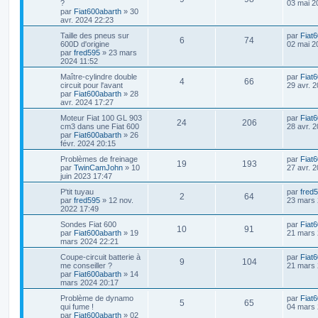
e
?
03 mai 2
r
a
s
r
par
Fiat600abarth
»
30
o
s
m
g
é
u
n
avr. 2024 22:23
e
e
e
i
s
n
p
e
D
Taille des pneus sur
par
Fiat
e
s
R
V
6
74
e
600D d'origine
02 mai 2
s
r
a
s
r
par
fred595
»
23 mars
o
s
m
g
é
u
n
2024 11:52
e
e
e
i
s
n
p
e
D
Maître-cylindre double
par
Fiat
e
s
R
V
4
66
e
circuit pour l'avant
29 avr. 
s
r
a
s
r
par
Fiat600abarth
»
28
o
s
m
g
é
u
n
avr. 2024 17:27
e
e
e
i
s
n
p
e
D
Moteur Fiat 100 GL 903
par
Fiat
e
s
R
V
24
206
e
cm3 dans une Fiat 600
28 avr. 
s
r
a
s
r
par
Fiat600abarth
»
26
o
s
m
g
é
u
n
févr. 2024 20:15
e
e
e
i
s
n
p
e
D
Problèmes de freinage
par
Fiat
e
s
R
V
19
193
e
par
TwinCamJohn
»
10
27 avr. 
s
r
a
s
r
juin 2023 17:47
o
s
m
g
é
u
n
e
e
e
D
P'tit tuyau
par
fred
i
s
R
n
V
2
64
p
e
e
par
fred595
»
12 nov.
23 mars 
e
s
r
2022 17:49
s
r
a
é
s
u
n
o
s
m
g
D
Sondes Fiat 600
par
Fiat
i
e
R
V
e
10
91
p
e
e
e
par
Fiat600abarth
»
19
21 mars 
e
s
n
r
mars 2024 22:21
r
s
é
u
n
o
s
s
m
a
s
D
Coupe-circuit batterie à
par
Fiat
i
e
R
V
g
9
104
p
e
e
me conseiller ?
21 mars 
e
s
n
e
e
r
par
Fiat600abarth
»
14
r
s
é
u
n
mars 2024 20:17
o
s
m
a
s
i
s
e
g
p
e
D
Problème de dynamo
par
Fiat
e
s
R
n
V
e
5
65
e
e
qui fume !
04 mars 
r
s
r
par
Fiat600abarth
»
02
o
s
m
a