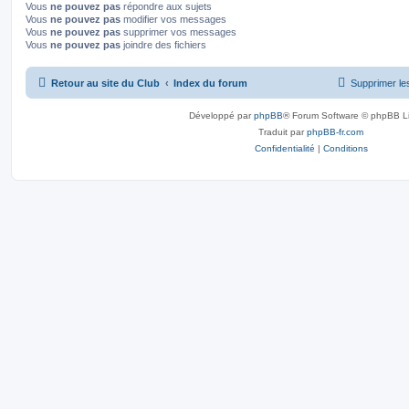
Vous
ne pouvez pas
répondre aux sujets
s
Vous
ne pouvez pas
modifier vos messages
Vous
ne pouvez pas
supprimer vos messages
Vous
ne pouvez pas
joindre des fichiers
Retour au site du Club
Index du forum
Supprimer le
Développé par
phpBB
® Forum Software © phpBB L
Traduit par
phpBB-fr.com
Confidentialité
|
Conditions