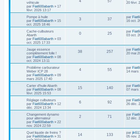
R
V
4
57
e
véhicule
20 févr.
r
par
Fiat600abarth
»
17
é
u
n
févr. 2026 13:17
i
p
e
D
Pompe à huile
par
Fiat
e
R
V
3
37
e
par
Fiat600abarth
»
15
16 oct. 
r
r
oct. 2025 18:46
o
s
m
é
u
n
e
D
Cache-culbuteurs
par
Fiat
i
s
n
R
V
0
25
p
e
e
Abarth
03 oct. 
e
s
r
par
Fiat600abarth
»
03
r
a
s
é
u
n
oct. 2025 17:33
o
s
m
g
i
e
e
e
p
e
D
Jauge essence
par
Fiat
e
s
n
R
V
38
257
e
complètement folle !
20 mai 2
r
s
r
par
Fiat600abarth
»
08
s
o
s
m
a
s
é
u
n
oct. 2024 13:11
e
g
i
s
n
e
e
p
e
D
Problème carburateur
par
Fiat
e
s
R
V
4
55
e
Weber ICP 28
14 mars 
r
a
s
r
par
Fiat600abarth
»
09
s
o
s
m
g
é
u
n
mars 2025 17:40
e
e
e
i
s
n
p
e
D
Carter d'huile Abarth
par
Fiat
e
s
R
V
15
140
e
par
Fiat600abarth
»
08
07 mars 
s
r
a
s
r
févr. 2025 15:53
o
s
m
g
é
u
n
e
e
e
D
Réglage culbuteurs
par
Fiat
i
s
n
R
V
6
92
p
e
e
par
Fiat600abarth
»
12
26 déc. 
e
s
r
déc. 2024 13:34
s
r
a
s
é
u
n
o
s
m
g
D
Changement dynamo
par
Fiat
i
e
R
V
e
2
71
e
p
e
e
pour alternateur
12 déc. 
e
s
n
r
par
Fiat600abarth
»
22
r
s
é
u
n
nov. 2024 22:59
s
o
s
m
a
s
i
e
g
p
e
D
Quel liquide de freins ?
par
jln51
e
s
n
R
V
e
14
133
e
e
par
Fiat600abarth
»
31
05 nov. 
r
s
r