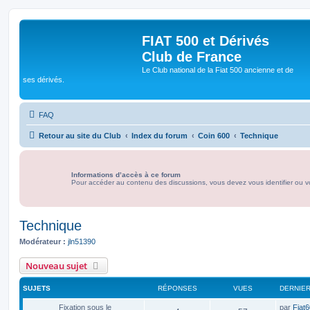
FIAT 500 et Dérivés
Club de France
Le Club national de la Fiat 500 ancienne et de
ses dérivés.
FAQ
Retour au site du Club
Index du forum
Coin 600
Technique
Informations d’accès à ce forum
Pour accéder au contenu des discussions, vous devez vous identifier ou vo
Technique
Modérateur :
jln51390
Nouveau sujet
SUJETS
RÉPONSES
VUES
DERNIE
D
Fixation sous le
par
Fiat