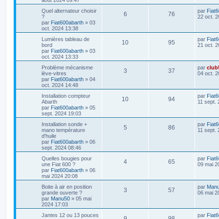
août 2024 09:47
o
s
m
a
s
é
u
n
s
e
g
D
Quel alternateur choisir
par
Fiat
i
s
n
R
V
e
6
76
e
p
e
e
?
22 oct. 
e
s
r
par
Fiat600abarth
»
03
r
a
s
é
u
n
oct. 2024 13:38
s
o
s
m
g
i
e
e
e
p
e
D
Lumières tableau de
par
Fiat
e
s
n
R
V
10
95
e
bord
21 oct. 
r
s
r
par
Fiat600abarth
»
03
s
o
s
m
a
s
é
u
n
oct. 2024 13:33
e
g
i
s
n
e
e
p
e
D
Problème mécanisme
par
club
e
s
R
V
3
37
e
lève-vitres
04 oct. 
r
a
s
r
par
Fiat600abarth
»
04
s
o
s
m
g
é
u
n
oct. 2024 14:48
e
e
e
i
s
n
p
e
D
Installation compteur
par
Fiat
e
s
R
V
10
94
e
Abarth
11 sept.
s
r
a
s
r
par
Fiat600abarth
»
05
o
s
m
g
é
u
n
sept. 2024 19:03
e
e
e
i
s
n
p
e
D
Installation sonde +
par
Fiat
e
s
R
V
5
86
e
mano température
11 sept.
s
r
a
s
r
d'huile
o
s
m
g
é
u
n
par
Fiat600abarth
»
06
e
e
e
i
sept. 2024 08:46
s
n
p
e
e
s
D
Quelles bougies pour
par
Fiat
s
r
a
R
V
4
65
s
e
une Fiat 600 ?
09 mai 2
o
s
m
g
r
par
Fiat600abarth
»
06
e
e
é
u
e
n
mai 2024 20:08
s
n
i
s
p
e
D
Boite à air en position
par
Man
s
e
a
R
V
3
57
s
e
grande ouverte ?
06 mai 2
r
g
r
par
Manu50
»
05 mai
o
s
m
e
é
u
e
n
2024 17:03
e
i
s
n
p
e
D
Jantes 12 ou 13 pouces
par
Fiat
s
e
s
R
V
9
98