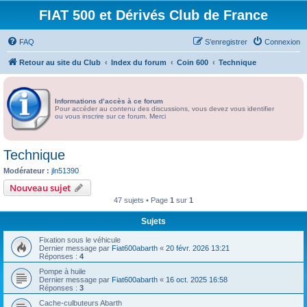
FIAT 500 et Dérivés Club de France
FAQ
S’enregistrer
Connexion
Retour au site du Club
Index du forum
Coin 600
Technique
Informations d’accès à ce forum
Pour accéder au contenu des discussions, vous devez vous identifier
ou vous inscrire sur ce forum. Merci
Technique
Modérateur :
jln51390
Nouveau sujet
47 sujets • Page
1
sur
1
Sujets
Fixation sous le véhicule
Dernier message par
Fiat600abarth
«
20 févr. 2026 13:21
Réponses :
4
Pompe à huile
Dernier message par
Fiat600abarth
«
16 oct. 2025 16:58
Réponses :
3
Cache-culbuteurs Abarth