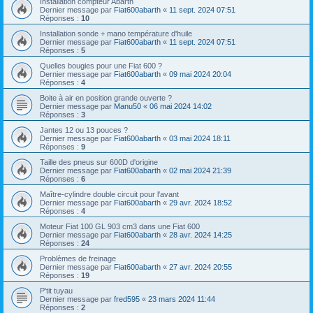
Installation compteur Abarth
Dernier message par
Fiat600abarth
«
11 sept. 2024 07:51
Réponses :
10
Installation sonde + mano température d'huile
Dernier message par
Fiat600abarth
«
11 sept. 2024 07:51
Réponses :
5
Quelles bougies pour une Fiat 600 ?
Dernier message par
Fiat600abarth
«
09 mai 2024 20:04
Réponses :
4
Boite à air en position grande ouverte ?
Dernier message par
Manu50
«
06 mai 2024 14:02
Réponses :
3
Jantes 12 ou 13 pouces ?
Dernier message par
Fiat600abarth
«
03 mai 2024 18:11
Réponses :
9
Taille des pneus sur 600D d'origine
Dernier message par
Fiat600abarth
«
02 mai 2024 21:39
Réponses :
6
Maître-cylindre double circuit pour l'avant
Dernier message par
Fiat600abarth
«
29 avr. 2024 18:52
Réponses :
4
Moteur Fiat 100 GL 903 cm3 dans une Fiat 600
Dernier message par
Fiat600abarth
«
28 avr. 2024 14:25
Réponses :
24
Problèmes de freinage
Dernier message par
Fiat600abarth
«
27 avr. 2024 20:55
Réponses :
19
P'tit tuyau
Dernier message par
fred595
«
23 mars 2024 11:44
Réponses :
2