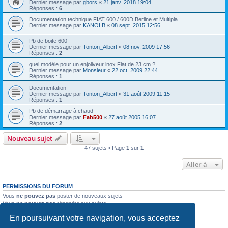
Dernier message par
gbors
«
21 janv. 2018 19:04
Réponses :
6
Documentation technique FIAT 600 / 600D Berline et Multipla
Dernier message par
KANOLB
«
08 sept. 2015 12:56
Pb de boite 600
Dernier message par
Tonton_Albert
«
08 nov. 2009 17:56
Réponses :
2
quel modéle pour un enjoliveur inox Fiat de 23 cm ?
Dernier message par
Monsieur
«
22 oct. 2009 22:44
Réponses :
1
Documentation
Dernier message par
Tonton_Albert
«
31 août 2009 11:15
Réponses :
1
Pb de démarrage à chaud
Dernier message par
Fab500
«
27 août 2005 16:07
Réponses :
2
Nouveau sujet
47 sujets • Page
1
sur
1
Aller à
PERMISSIONS DU FORUM
Vous
ne pouvez pas
poster de nouveaux sujets
Vous
ne pouvez pas
répondre aux sujets
Vous
ne pouvez pas
modifier vos messages
En poursuivant votre navigation, vous acceptez
Vous
ne pouvez pas
supprimer vos messages
Vous
ne pouvez pas
joindre des fichiers