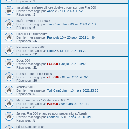
Réponses :
2
Installation maître-cylindre double circuit sur une Fiat 600
Dernier message par
Anna
«
27 juil. 2023 00:52
Réponses :
3
Maître-cylindre Fiat 600
Dernier message par
TwinCamJohn
«
03 juin 2023 20:13
Réponses :
6
Fiat 600D : surchauffe
Dernier message par
François 16
«
23 sept. 2022 14:39
Réponses :
25
Remise en route 600
Dernier message par
ludo13
«
18 déc. 2021 19:20
Réponses :
52
Docs 600
Dernier message par
Fab500
«
30 juil. 2021 08:58
Réponses :
11
Ressorts de rappel freins
Dernier message par
club500
«
01 juin 2021 20:32
Réponses :
10
Abarth 850TC
Dernier message par
TwinCamJohn
«
13 mars 2021 23:23
Réponses :
5
Mettre un moteur 127 dans une 600 ?
Dernier message par
Fab500
«
09 mars 2019 21:19
Réponses :
8
Jantes Fiat 600 et autres pour préparations Abarth
Dernier message par
chancel126
«
27 déc. 2018 08:15
Réponses :
5
pédale accélérateur