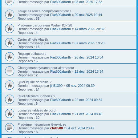
Dernier message par
Fiat600abarth
«
03 oct. 2025 17:33
Jauge essence complètement folle !
Dernier message par
Fiat600abarth
«
20 mai 2025 19:44
Réponses :
38
Problème carburateur Weber ICP 28
Dernier message par
Fiat600abarth
«
14 mars 2025 20:32
Réponses :
4
Carter d'huile Abarth
Dernier message par
Fiat600abarth
«
07 mars 2025 19:20
Réponses :
15
Réglage culbuteurs
Dernier message par
Fiat600abarth
«
26 déc. 2024 16:54
Réponses :
6
Changement dynamo pour alternateur
Dernier message par
Fiat600abarth
«
12 déc. 2024 13:34
Réponses :
2
Quel liquide de freins ?
Dernier message par
jln51390
«
05 nov. 2024 09:39
Réponses :
14
Quel alternateur choisir ?
Dernier message par
Fiat600abarth
«
22 oct. 2024 09:34
Réponses :
6
Lumières tableau de bord
Dernier message par
Fiat600abarth
«
21 oct. 2024 08:48
Réponses :
10
Problème mécanisme lève-vitres
Dernier message par
club500
«
04 oct. 2024 23:47
Réponses :
3