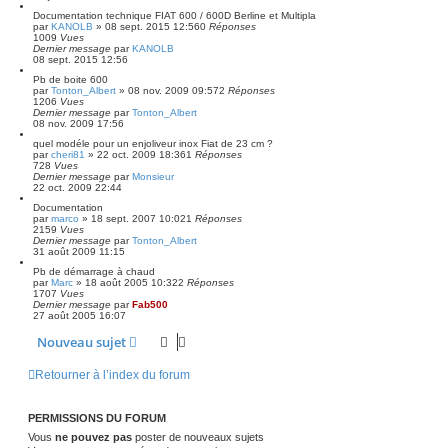
Documentation technique FIAT 600 / 600D Berline et Multipla
par
KANOLB
»
08 sept. 2015 12:56
0
Réponses
1009
Vues
Dernier message
par
KANOLB
08 sept. 2015 12:56
Pb de boite 600
par
Tonton_Albert
»
08 nov. 2009 09:57
2
Réponses
1206
Vues
Dernier message
par
Tonton_Albert
08 nov. 2009 17:56
quel modéle pour un enjoliveur inox Fiat de 23 cm ?
par
cheri81
»
22 oct. 2009 18:36
1
Réponses
728
Vues
Dernier message
par
Monsieur
22 oct. 2009 22:44
Documentation
par
marco
»
18 sept. 2007 10:02
1
Réponses
2159
Vues
Dernier message
par
Tonton_Albert
31 août 2009 11:15
Pb de démarrage à chaud
par
Marc
»
18 août 2005 10:32
2
Réponses
1707
Vues
Dernier message
par
Fab500
27 août 2005 16:07
Nouveau sujet
Retourner à l’index du forum
PERMISSIONS DU FORUM
Vous
ne pouvez pas
poster de nouveaux sujets