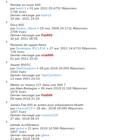
Remise en route 600
par
ludo13
»
01 juin 2021 05:47
52
Réponses
1748
Vues
Dernier message
par
ludo13
18 déc. 2021 19:20
Docs 600
par
Tonton_Albert
»
18 nov. 2009 20:17
11
Réponses
2709
Vues
Dernier message
par
Fab500
30 juil. 2021 08:58
Ressorts de rappel freins
par
Dominique fFILLEUL
»
27 avr. 2021 14:47
10
Réponses
718
Vues
Dernier message
par
club500
01 juin 2021 20:32
Abarth 850TC
par
TwinCamJohn
»
09 juin 2019 20:05
5
Réponses
1043
Vues
Dernier message
par
TwinCamJohn
13 mars 2021 23:23
Mettre un moteur 127 dans une 600 ?
par
Alain-Bretagne
»
09 mars 2019 11:11
8
Réponses
1676
Vues
Dernier message
par
Fab500
09 mars 2019 21:19
Jantes Fiat 600 et autres pour préparations Abarth
par
chancel126
»
26 déc. 2018 18:09
5
Réponses
1207
Vues
Dernier message
par
chancel126
27 déc. 2018 08:15
pédale accélérateur
par
gbors
»
21 janv. 2018 10:58
6
Réponses
1907
Vues
Dernier message
par
gbors
21 janv. 2018 19:04