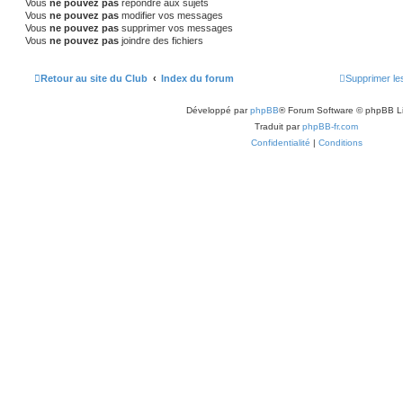
Vous
ne pouvez pas
répondre aux sujets
Vous
ne pouvez pas
modifier vos messages
Vous
ne pouvez pas
supprimer vos messages
Vous
ne pouvez pas
joindre des fichiers
Retour au site du Club
Index du forum
Supprimer le
Développé par
phpBB
® Forum Software © phpBB L
Traduit par
phpBB-fr.com
Confidentialité
|
Conditions