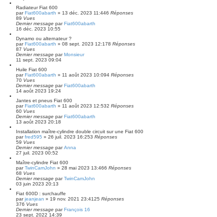
Radiateur Fiat 600
par
Fiat600abarth
»
13 déc. 2023 11:44
6
Réponses
89
Vues
Dernier message
par
Fiat600abarth
16 déc. 2023 10:55
Dynamo ou alternateur ?
par
Fiat600abarth
»
08 sept. 2023 12:17
8
Réponses
87
Vues
Dernier message
par
Monsieur
11 sept. 2023 09:04
Huile Fiat 600
par
Fiat600abarth
»
11 août 2023 10:09
4
Réponses
70
Vues
Dernier message
par
Fiat600abarth
14 août 2023 19:24
Jantes et pneus Fiat 600
par
Fiat600abarth
»
11 août 2023 12:53
2
Réponses
60
Vues
Dernier message
par
Fiat600abarth
13 août 2023 20:18
Installation maître-cylindre double circuit sur une Fiat 600
par
fred595
»
26 juil. 2023 16:25
3
Réponses
59
Vues
Dernier message
par
Anna
27 juil. 2023 00:52
Maître-cylindre Fiat 600
par
TwinCamJohn
»
28 mai 2023 13:46
6
Réponses
68
Vues
Dernier message
par
TwinCamJohn
03 juin 2023 20:13
Fiat 600D : surchauffe
par
jeanjean
»
19 nov. 2021 23:41
25
Réponses
376
Vues
Dernier message
par
François 16
23 sept. 2022 14:39