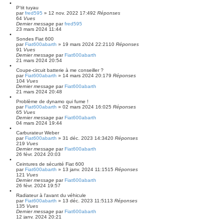
P'tit tuyau
par
fred595
»
12 nov. 2022 17:49
2
Réponses
64
Vues
Dernier message
par
fred595
23 mars 2024 11:44
Sondes Fiat 600
par
Fiat600abarth
»
19 mars 2024 22:21
10
Réponses
91
Vues
Dernier message
par
Fiat600abarth
21 mars 2024 20:54
Coupe-circuit batterie à me conseiller ?
par
Fiat600abarth
»
14 mars 2024 20:17
9
Réponses
104
Vues
Dernier message
par
Fiat600abarth
21 mars 2024 20:48
Problème de dynamo qui fume !
par
Fiat600abarth
»
02 mars 2024 16:02
5
Réponses
65
Vues
Dernier message
par
Fiat600abarth
04 mars 2024 19:44
Carburateur Weber
par
Fiat600abarth
»
31 déc. 2023 14:34
20
Réponses
219
Vues
Dernier message
par
Fiat600abarth
26 févr. 2024 20:03
Ceintures de sécurité Fiat 600
par
Fiat600abarth
»
13 janv. 2024 11:15
15
Réponses
121
Vues
Dernier message
par
Fiat600abarth
26 févr. 2024 19:57
Radiateur à l'avant du véhicule
par
Fiat600abarth
»
13 déc. 2023 11:51
13
Réponses
135
Vues
Dernier message
par
Fiat600abarth
12 janv. 2024 20:21