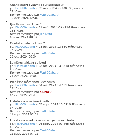
Changement dynamo pour alternateur
par
Fiat600abarth
»
22 nov. 2024 22:59
2
Réponses
71
Vues
Dernier message
par
Fiat600abarth
12 déc. 2024 13:34
Quel liquide de freins ?
par
Fiat600abarth
»
31 août 2024 09:47
14
Réponses
133
Vues
Dernier message
par
jln51390
05 nov. 2024 09:39
Quel alternateur choisir ?
par
Fiat600abarth
»
03 oct. 2024 13:38
6
Réponses
76
Vues
Dernier message
par
Fiat600abarth
22 oct. 2024 09:34
Lumières tableau de bord
par
Fiat600abarth
»
03 oct. 2024 13:33
10
Réponses
95
Vues
Dernier message
par
Fiat600abarth
21 oct. 2024 08:48
Problème mécanisme lève-vitres
par
Fiat600abarth
»
04 oct. 2024 14:48
3
Réponses
37
Vues
Dernier message
par
club500
04 oct. 2024 23:47
Installation compteur Abarth
par
Fiat600abarth
»
05 sept. 2024 19:03
10
Réponses
94
Vues
Dernier message
par
Fiat600abarth
11 sept. 2024 07:51
Installation sonde + mano température d'huile
par
Fiat600abarth
»
06 sept. 2024 08:46
5
Réponses
86
Vues
Dernier message
par
Fiat600abarth
11 sept. 2024 07:51