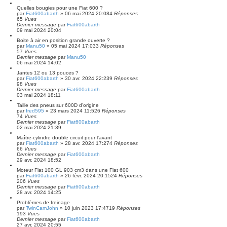
Quelles bougies pour une Fiat 600 ?
par
Fiat600abarth
»
06 mai 2024 20:08
4
Réponses
65
Vues
Dernier message
par
Fiat600abarth
09 mai 2024 20:04
Boite à air en position grande ouverte ?
par
Manu50
»
05 mai 2024 17:03
3
Réponses
57
Vues
Dernier message
par
Manu50
06 mai 2024 14:02
Jantes 12 ou 13 pouces ?
par
Fiat600abarth
»
30 avr. 2024 22:23
9
Réponses
98
Vues
Dernier message
par
Fiat600abarth
03 mai 2024 18:11
Taille des pneus sur 600D d'origine
par
fred595
»
23 mars 2024 11:52
6
Réponses
74
Vues
Dernier message
par
Fiat600abarth
02 mai 2024 21:39
Maître-cylindre double circuit pour l'avant
par
Fiat600abarth
»
28 avr. 2024 17:27
4
Réponses
66
Vues
Dernier message
par
Fiat600abarth
29 avr. 2024 18:52
Moteur Fiat 100 GL 903 cm3 dans une Fiat 600
par
Fiat600abarth
»
26 févr. 2024 20:15
24
Réponses
206
Vues
Dernier message
par
Fiat600abarth
28 avr. 2024 14:25
Problèmes de freinage
par
TwinCamJohn
»
10 juin 2023 17:47
19
Réponses
193
Vues
Dernier message
par
Fiat600abarth
27 avr. 2024 20:55