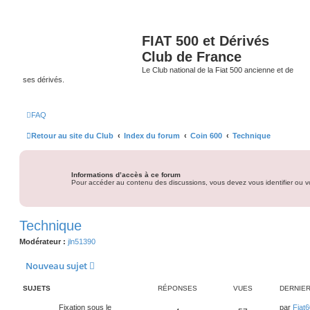
FIAT 500 et Dérivés
Club de France
Le Club national de la Fiat 500 ancienne et de
ses dérivés.
FAQ
Retour au site du Club
Index du forum
Coin 600
Technique
Informations d’accès à ce forum
Pour accéder au contenu des discussions, vous devez vous identifier ou vo
Technique
Modérateur :
jln51390
Nouveau sujet
SUJETS
RÉPONSES
VUES
DERNIE
D
Fixation sous le
par
Fiat