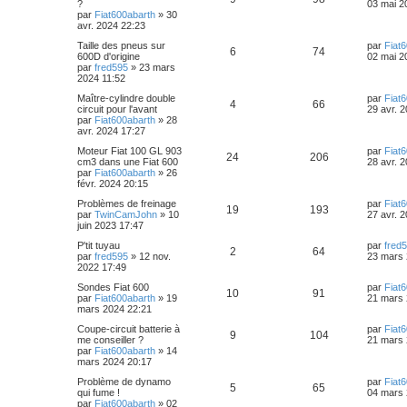
e
?
03 mai 2
r
a
s
r
par
Fiat600abarth
»
30
o
s
m
g
é
u
n
avr. 2024 22:23
e
e
e
i
s
n
p
e
D
Taille des pneus sur
par
Fiat
e
s
R
V
6
74
e
600D d'origine
02 mai 2
s
r
a
s
r
par
fred595
»
23 mars
o
s
m
g
é
u
n
2024 11:52
e
e
e
i
s
n
p
e
D
Maître-cylindre double
par
Fiat
e
s
R
V
4
66
e
circuit pour l'avant
29 avr. 
s
r
a
s
r
par
Fiat600abarth
»
28
o
s
m
g
é
u
n
avr. 2024 17:27
e
e
e
i
s
n
p
e
D
Moteur Fiat 100 GL 903
par
Fiat
e
s
R
V
24
206
e
cm3 dans une Fiat 600
28 avr. 
s
r
a
s
r
par
Fiat600abarth
»
26
o
s
m
g
é
u
n
févr. 2024 20:15
e
e
e
i
s
n
p
e
D
Problèmes de freinage
par
Fiat
e
s
R
V
19
193
e
par
TwinCamJohn
»
10
27 avr. 
s
r
a
s
r
juin 2023 17:47
o
s
m
g
é
u
n
e
e
e
D
P'tit tuyau
par
fred
i
s
R
n
V
2
64
p
e
e
par
fred595
»
12 nov.
23 mars 
e
s
r
2022 17:49
s
r
a
é
s
u
n
o
s
m
g
D
Sondes Fiat 600
par
Fiat
i
e
R
V
e
10
91
p
e
e
e
par
Fiat600abarth
»
19
21 mars 
e
s
n
r
mars 2024 22:21
r
s
é
u
n
o
s
s
m
a
s
D
Coupe-circuit batterie à
par
Fiat
i
e
R
V
g
9
104
p
e
e
me conseiller ?
21 mars 
e
s
n
e
e
r
par
Fiat600abarth
»
14
r
s
é
u
n
mars 2024 20:17
o
s
m
a
s
i
s
e
g
p
e
D
Problème de dynamo
par
Fiat
e
s
R
n
V
e
5
65
e
e
qui fume !
04 mars 
r
s
r
par
Fiat600abarth
»
02
o
s
m
a