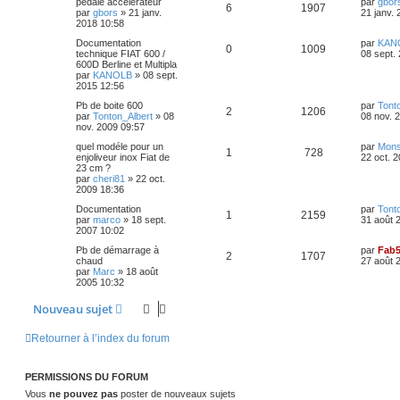
D
pédale accélérateur
par
gbor
r
a
R
V
6
1907
s
e
par
gbors
»
21 janv.
21 janv.
s
o
s
m
g
r
2018 10:58
e
e
é
u
e
n
s
n
D
Documentation
par
KAN
i
s
R
V
0
1009
p
e
e
technique FIAT 600 /
08 sept.
s
e
a
s
r
600D Berline et Multipla
r
g
é
u
n
par
KANOLB
»
08 sept.
o
s
m
e
e
i
2015 12:56
e
p
e
e
s
n
D
Pb de boite 600
par
Tont
s
r
s
R
V
2
1206
e
par
Tonton_Albert
»
08
08 nov. 
o
s
m
a
s
r
nov. 2009 09:57
e
g
é
u
n
s
n
e
e
D
quel modéle pour un
par
Mons
i
s
R
V
1
728
p
e
e
enjoliveur inox Fiat de
22 oct. 
e
a
s
r
23 cm ?
s
r
g
é
u
n
par
cheri81
»
22 oct.
o
s
m
e
e
i
2009 18:36
e
p
e
e
s
n
D
Documentation
par
Tont
s
r
s
R
V
1
2159
e
par
marco
»
18 sept.
31 août 
o
s
m
a
s
r
2007 10:02
e
g
é
u
n
s
n
e
e
D
Pb de démarrage à
par
Fab
i
s
R
V
2
1707
p
e
e
chaud
27 août 
e
a
s
r
par
Marc
»
18 août
s
r
g
é
u
n
2005 10:32
o
s
m
e
e
i
e
p
e
e
s
Nouveau sujet
n
s
r
s
o
s
m
a
s
e
g
Retourner à l’index du forum
s
n
e
e
s
a
s
s
PERMISSIONS DU FORUM
g
e
Vous
ne pouvez pas
poster de nouveaux sujets
e