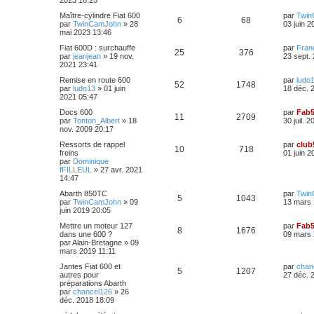
2023 16:25
s
n
e
e
p
e
e
s
D
Maître-cylindre Fiat 600
par
Twi
r
a
R
V
6
68
s
e
par
TwinCamJohn
»
28
03 juin 2
s
o
s
m
g
r
mai 2023 13:46
e
e
é
u
e
n
s
n
D
Fiat 600D : surchauffe
par
Fran
i
s
R
V
25
376
p
e
e
par
jeanjean
»
19 nov.
23 sept.
s
e
a
s
r
2021 23:41
r
g
é
u
n
o
s
m
e
e
D
Remise en route 600
par
ludo
i
e
R
V
52
1748
p
e
e
par
ludo13
»
01 juin
18 déc. 
e
s
n
r
2021 05:47
s
r
s
é
u
n
o
s
m
a
s
D
Docs 600
par
Fab
i
e
R
V
g
11
2709
p
e
e
par
Tonton_Albert
»
18
30 juil. 
e
s
n
e
e
r
nov. 2009 20:17
r
s
é
u
n
o
s
m
a
s
D
Ressorts de rappel
par
club
i
s
e
R
V
g
10
718
p
e
e
freins
01 juin 2
e
s
n
e
e
r
par
Dominique
r
s
é
u
n
fFILLEUL
»
27 avr. 2021
o
s
m
a
s
i
14:47
s
e
g
p
e
e
s
n
e
e
D
Abarth 850TC
par
Twi
r
s
R
V
5
1043
e
par
TwinCamJohn
»
09
13 mars 
o
s
m
a
s
r
juin 2019 20:05
s
e
g
é
u
n
s
n
e
e
D
Mettre un moteur 127
par
Fab
i
s
R
V
8
1676
p
e
e
dans une 600 ?
09 mars 
e
a
s
r
par
Alain-Bretagne
»
09
s
r
g
é
u
n
mars 2019 11:11
o
s
m
e
e
i
e
p
e
D
Jantes Fiat 600 et
par
chan
e
s
n
R
V
5
1207
e
autres pour
27 déc. 
s
r
s
r
préparations Abarth
o
s
m
a
s
é
u
n
par
chancel126
»
26
e
g
i
déc. 2018 18:09
s
n
e
e
p
e
e
s