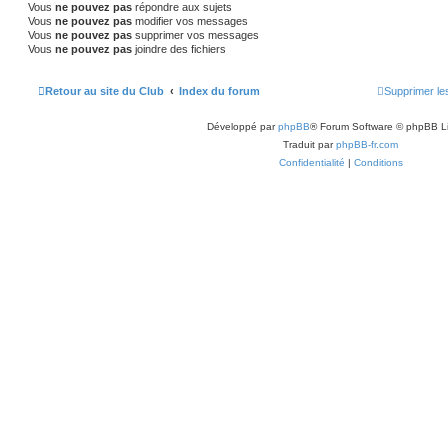
Vous
ne pouvez pas
répondre aux sujets
s
Vous
ne pouvez pas
modifier vos messages
Vous
ne pouvez pas
supprimer vos messages
Vous
ne pouvez pas
joindre des fichiers
Retour au site du Club
Index du forum
Supprimer le
Développé par
phpBB
® Forum Software © phpBB L
Traduit par
phpBB-fr.com
Confidentialité
|
Conditions