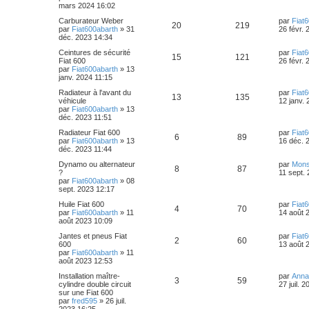
é
s
u
n
mars 2024 16:02
s
e
g
i
s
n
e
p
e
e
D
Carburateur Weber
par
Fiat
e
s
R
V
20
219
e
par
Fiat600abarth
»
31
26 févr.
r
a
s
r
déc. 2023 14:34
o
s
s
m
g
é
u
n
e
e
e
D
Ceintures de sécurité
par
Fiat
i
s
n
R
V
15
121
p
e
e
Fiat 600
26 févr.
e
s
r
par
Fiat600abarth
»
13
s
r
a
s
é
u
n
janv. 2024 11:15
o
s
m
g
i
e
e
e
p
e
D
Radiateur à l'avant du
par
Fiat
e
s
n
R
V
13
135
e
véhicule
12 janv.
r
s
r
par
Fiat600abarth
»
13
s
o
s
m
a
s
é
u
n
déc. 2023 11:51
e
g
i
s
n
e
e
p
e
D
Radiateur Fiat 600
par
Fiat
e
s
R
V
6
89
e
par
Fiat600abarth
»
13
16 déc. 
r
a
s
r
déc. 2023 11:44
s
o
s
m
g
é
u
n
e
e
e
D
Dynamo ou alternateur
par
Mons
i
s
R
n
V
8
87
p
e
e
?
11 sept.
e
s
r
par
Fiat600abarth
»
08
s
r
a
é
s
u
n
sept. 2023 12:17
o
s
m
g
i
e
e
p
e
e
D
Huile Fiat 600
par
Fiat
e
s
n
R
V
4
70
e
par
Fiat600abarth
»
11
14 août 
r
s
r
août 2023 10:09
o
s
s
m
a
s
é
u
n
e
g
D
Jantes et pneus Fiat
par
Fiat
i
s
n
R
V
e
2
60
e
p
e
e
600
13 août 
e
s
r
par
Fiat600abarth
»
11
r
a
s
é
u
n
août 2023 12:53
s
o
s
m
g
i
e
e
e
p
e
D
Installation maître-
par
Anna
e
s
n
R
V
3
59
e
cylindre double circuit
27 juil. 
r
s
r
sur une Fiat 600
s
o
s
m
a
s
é
u
n
par
fred595
»
26 juil.
e
g
i