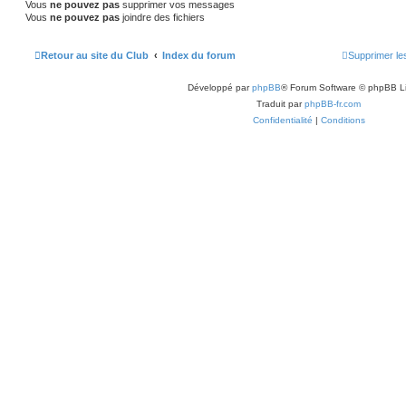
Vous
ne pouvez pas
supprimer vos messages
Vous
ne pouvez pas
joindre des fichiers
Retour au site du Club
Index du forum
Supprimer le
Développé par
phpBB
® Forum Software © phpBB L
Traduit par
phpBB-fr.com
Confidentialité
|
Conditions