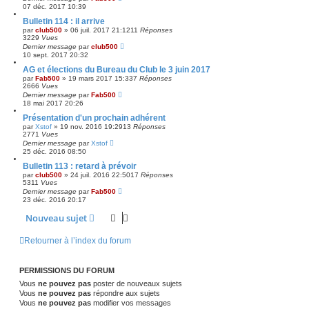
07 déc. 2017 10:39
Bulletin 114 : il arrive
par
club500
»
06 juil. 2017 21:12
11
Réponses
3229
Vues
Dernier message
par
club500
10 sept. 2017 20:32
AG et élections du Bureau du Club le 3 juin 2017
par
Fab500
»
19 mars 2017 15:33
7
Réponses
2666
Vues
Dernier message
par
Fab500
18 mai 2017 20:26
Présentation d'un prochain adhérent
par
Xstof
»
19 nov. 2016 19:29
13
Réponses
2771
Vues
Dernier message
par
Xstof
25 déc. 2016 08:50
Bulletin 113 : retard à prévoir
par
club500
»
24 juil. 2016 22:50
17
Réponses
5311
Vues
Dernier message
par
Fab500
23 déc. 2016 20:17
Nouveau sujet
Retourner à l’index du forum
PERMISSIONS DU FORUM
Vous
ne pouvez pas
poster de nouveaux sujets
Vous
ne pouvez pas
répondre aux sujets
Vous
ne pouvez pas
modifier vos messages