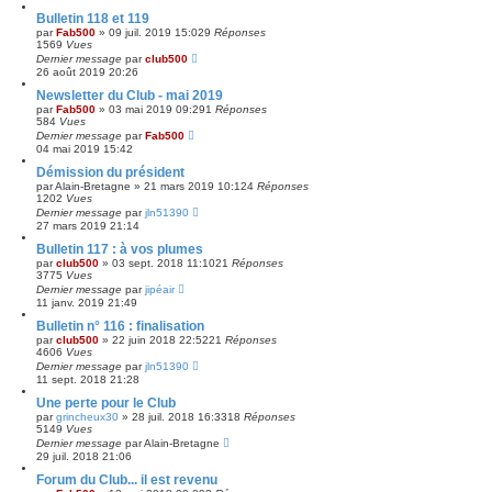
Bulletin 118 et 119
par
Fab500
»
09 juil. 2019 15:02
9
Réponses
1569
Vues
Dernier message
par
club500
26 août 2019 20:26
Newsletter du Club - mai 2019
par
Fab500
»
03 mai 2019 09:29
1
Réponses
584
Vues
Dernier message
par
Fab500
04 mai 2019 15:42
Démission du président
par
Alain-Bretagne
»
21 mars 2019 10:12
4
Réponses
1202
Vues
Dernier message
par
jln51390
27 mars 2019 21:14
Bulletin 117 : à vos plumes
par
club500
»
03 sept. 2018 11:10
21
Réponses
3775
Vues
Dernier message
par
jipéair
11 janv. 2019 21:49
Bulletin n° 116 : finalisation
par
club500
»
22 juin 2018 22:52
21
Réponses
4606
Vues
Dernier message
par
jln51390
11 sept. 2018 21:28
Une perte pour le Club
par
grincheux30
»
28 juil. 2018 16:33
18
Réponses
5149
Vues
Dernier message
par
Alain-Bretagne
29 juil. 2018 21:06
Forum du Club... il est revenu