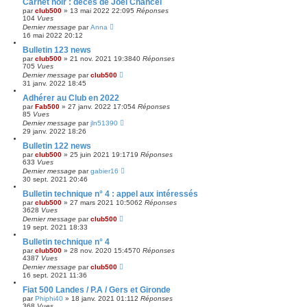
Carnet noir : décès de Joël Chancel
par
club500
»
13 mai 2022 22:09
5
Réponses
104
Vues
Dernier message
par
Anna
16 mai 2022 20:12
Bulletin 123 news
par
club500
»
21 nov. 2021 19:38
40
Réponses
705
Vues
Dernier message
par
club500
31 janv. 2022 18:45
Adhérer au Club en 2022
par
Fab500
»
27 janv. 2022 17:05
4
Réponses
85
Vues
Dernier message
par
jln51390
29 janv. 2022 18:26
Bulletin 122 news
par
club500
»
25 juin 2021 19:17
19
Réponses
633
Vues
Dernier message
par
gabier16
30 sept. 2021 20:46
Bulletin technique n° 4 : appel aux intéressés
par
club500
»
27 mars 2021 10:50
62
Réponses
3628
Vues
Dernier message
par
club500
19 sept. 2021 18:33
Bulletin technique n° 4
par
club500
»
28 nov. 2020 15:45
70
Réponses
4387
Vues
Dernier message
par
club500
16 sept. 2021 11:36
Fiat 500 Landes / P.A / Gers et Gironde
par
Phiphi40
»
18 janv. 2021 01:11
2
Réponses
368
Vues