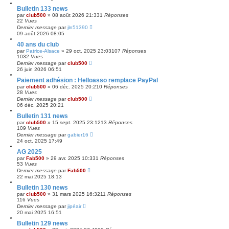
Bulletin 133 news
par
club500
»
08 août 2026 21:33
1
Réponses
22
Vues
Dernier message
par
jln51390
09 août 2026 08:05
40 ans du club
par
Patrice-Alsace
»
29 oct. 2025 23:03
107
Réponses
1032
Vues
Dernier message
par
club500
26 juin 2026 06:51
Paiement adhésion : Helloasso remplace PayPal
par
club500
»
06 déc. 2025 20:21
0
Réponses
28
Vues
Dernier message
par
club500
06 déc. 2025 20:21
Bulletin 131 news
par
club500
»
15 sept. 2025 23:12
13
Réponses
109
Vues
Dernier message
par
gabier16
24 oct. 2025 17:49
AG 2025
par
Fab500
»
29 avr. 2025 10:33
1
Réponses
53
Vues
Dernier message
par
Fab500
22 mai 2025 18:13
Bulletin 130 news
par
club500
»
31 mars 2025 16:32
11
Réponses
116
Vues
Dernier message
par
jipéair
20 mai 2025 16:51
Bulletin 129 news