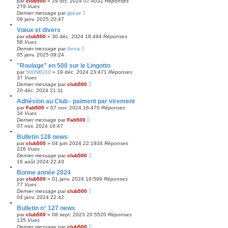
par
club500
»
29 oct. 2024 07:40
32
Réponses
279
Vues
Dernier message
par
jipéair
09 janv. 2025 20:47
Vœux et divers
par
club500
»
30 déc. 2024 18:49
4
Réponses
58
Vues
Dernier message
par
Anna
05 janv. 2025 09:24
"Roulage" en 500 sur le Lingotto
par
500NRJ10
»
19 déc. 2024 23:47
1
Réponses
37
Vues
Dernier message
par
club500
20 déc. 2024 21:11
Adhésion au Club - paiment par virement
par
Fab500
»
07 nov. 2024 16:47
0
Réponses
34
Vues
Dernier message
par
Fab500
07 nov. 2024 16:47
Bulletin 128 news
par
club500
»
04 juin 2024 22:19
34
Réponses
216
Vues
Dernier message
par
club500
16 août 2024 22:43
Bonne année 2024
par
club500
»
01 janv. 2024 19:59
9
Réponses
77
Vues
Dernier message
par
club500
04 janv. 2024 22:42
Bulletin n° 127 news
par
club500
»
08 sept. 2023 20:55
20
Réponses
135
Vues
Dernier message
par
club500