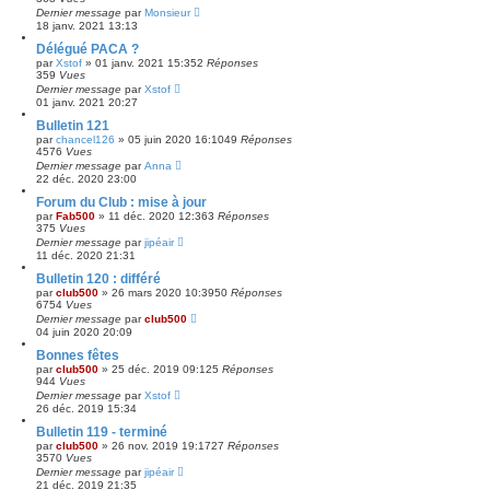
Dernier message
par
Monsieur
18 janv. 2021 13:13
Délégué PACA ?
par
Xstof
»
01 janv. 2021 15:35
2
Réponses
359
Vues
Dernier message
par
Xstof
01 janv. 2021 20:27
Bulletin 121
par
chancel126
»
05 juin 2020 16:10
49
Réponses
4576
Vues
Dernier message
par
Anna
22 déc. 2020 23:00
Forum du Club : mise à jour
par
Fab500
»
11 déc. 2020 12:36
3
Réponses
375
Vues
Dernier message
par
jipéair
11 déc. 2020 21:31
Bulletin 120 : différé
par
club500
»
26 mars 2020 10:39
50
Réponses
6754
Vues
Dernier message
par
club500
04 juin 2020 20:09
Bonnes fêtes
par
club500
»
25 déc. 2019 09:12
5
Réponses
944
Vues
Dernier message
par
Xstof
26 déc. 2019 15:34
Bulletin 119 - terminé
par
club500
»
26 nov. 2019 19:17
27
Réponses
3570
Vues
Dernier message
par
jipéair
21 déc. 2019 21:35