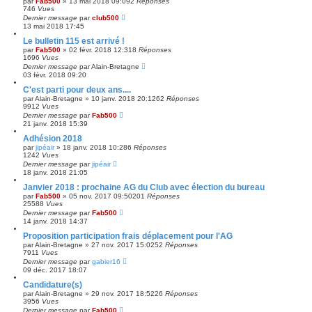
par
Fab500
»
13 mai 2018 09:09
2
Réponses
746
Vues
Dernier message
par
club500
13 mai 2018 17:45
Le bulletin 115 est arrivé !
par
Fab500
»
02 févr. 2018 12:31
8
Réponses
1696
Vues
Dernier message
par
Alain-Bretagne
03 févr. 2018 09:20
C'est parti pour deux ans....
par
Alain-Bretagne
»
10 janv. 2018 20:12
62
Réponses
9912
Vues
Dernier message
par
Fab500
21 janv. 2018 15:39
Adhésion 2018
par
jipéair
»
18 janv. 2018 10:28
6
Réponses
1242
Vues
Dernier message
par
jipéair
18 janv. 2018 21:05
Janvier 2018 : prochaine AG du Club avec élection du bureau
par
Fab500
»
05 nov. 2017 09:50
201
Réponses
25588
Vues
Dernier message
par
Fab500
14 janv. 2018 14:37
Proposition participation frais déplacement pour l'AG
par
Alain-Bretagne
»
27 nov. 2017 15:02
52
Réponses
7911
Vues
Dernier message
par
gabier16
09 déc. 2017 18:07
Candidature(s)
par
Alain-Bretagne
»
29 nov. 2017 18:52
26
Réponses
3956
Vues
Dernier message
par
Fab500