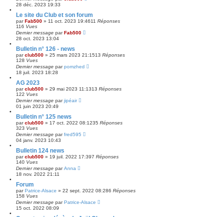
28 déc. 2023 19:33
Le site du Club et son forum
par
Fab500
»
11 oct. 2023 19:46
11
Réponses
116
Vues
Dernier message
par
Fab500
28 oct. 2023 13:04
Bulletin n° 126 - news
par
club500
»
25 mars 2023 21:15
13
Réponses
128
Vues
Dernier message
par
pomzhed
18 juil. 2023 18:28
AG 2023
par
club500
»
29 mai 2023 11:13
13
Réponses
122
Vues
Dernier message
par
jipéair
01 juin 2023 20:49
Bulletin n° 125 news
par
club500
»
17 oct. 2022 08:12
35
Réponses
323
Vues
Dernier message
par
fred595
04 janv. 2023 10:43
Bulletin 124 news
par
club500
»
19 juil. 2022 17:39
7
Réponses
140
Vues
Dernier message
par
Anna
18 nov. 2022 21:11
Forum
par
Patrice-Alsace
»
22 sept. 2022 08:28
6
Réponses
158
Vues
Dernier message
par
Patrice-Alsace
15 oct. 2022 08:09