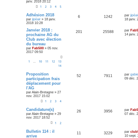
janv. 2018 20:12
s
n
i
s
p
e
s
e
1
2
3
4
5
a
s
r
g
o
s
m
D
Adhésion 2018
par
jipéai
R
V
e
6
1242
e
e
e
par
jipéair
»
18 janv.
18 janv.
s
r
n
2018 10:28
é
u
s
n
s
a
i
D
Janvier 2018 :
s
par
Fab
R
V
201
25588
p
e
g
e
e
prochaine AG du
14 janv.
e
r
r
e
Club avec élection
é
u
o
s
m
n
du bureau
e
i
s
p
e
s
e
par
Fab500
»
05 nov.
n
s
r
2017 09:50
a
o
s
m
s
g
e
1
10
11
12
13
…
e
s
n
e
14
s
a
s
s
D
Proposition
g
par
gabi
R
V
52
7911
e
e
participation frais
09 déc. 
e
r
déplacement pour
é
u
n
s
l'AG
i
p
e
e
par
Alain-Bretagne
»
27
r
nov. 2017 15:02
o
s
m
1
2
3
4
e
s
n
D
Candidature(s)
par
Fab
s
R
V
26
3956
e
par
Alain-Bretagne
»
29
07 déc. 
a
s
r
nov. 2017 18:52
g
é
u
n
e
1
2
e
i
p
e
e
D
Bulletin 114 : il
r
s
par
club
R
V
11
3229
e
o
s
m
arrive
10 sept.
r