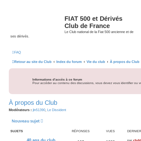
FIAT 500 et Dérivés
Club de France
Le Club national de la Fiat 500 ancienne et de
ses dérivés.
FAQ
Retour au site du Club
Index du forum
Vie du club
À propos du Club
Informations d’accès à ce forum
Pour accéder au contenu des discussions, vous devez vous identifier ou vo
À propos du Club
Modérateurs :
jln51390
,
Le Dissident
Nouveau sujet
SUJETS
RÉPONSES
VUES
DERNIE
D
40 ans du club
par
club