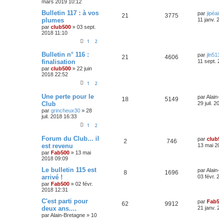
mars 2019 10:12
e
s
n
i
e
s
p
e
e
D
Bulletin 117 : à vos
par
jipéai
a
R
V
21
3775
s
r
s
e
plumes
g
11 janv.
o
s
m
r
e
par
club500
»
03 sept.
é
u
e
e
n
2018 11:10
s
n
i
s
p
e
s
e
1
2
a
s
r
g
o
s
m
D
Bulletin n° 116 :
par
jln51
R
V
e
21
4606
e
e
e
finalisation
11 sept.
s
r
n
par
club500
»
22 juin
é
u
s
n
s
2018 22:52
a
i
s
p
e
g
e
1
2
e
r
e
o
s
m
D
Une perte pour le
par
Alain
R
V
18
5149
e
e
Club
29 juil. 
s
s
r
n
par
grincheux30
»
28
é
u
s
n
juil. 2018 16:33
a
i
s
p
e
g
e
1
2
e
r
e
o
s
m
D
Forum du Club... il
par
club
R
V
2
746
e
e
est revenu
13 mai 2
s
s
r
n
par
Fab500
»
13 mai
é
u
s
n
2018 09:09
a
i
s
p
e
g
e
D
Le bulletin 115 est
par
Alain
R
V
e
8
1696
r
e
e
arrivé !
03 févr.
o
s
m
r
par
Fab500
»
02 févr.
é
u
e
n
s
2018 12:31
s
n
i
s
p
e
e
D
C'est parti pour
par
Fab
a
R
V
62
9912
s
r
e
deux ans....
g
21 janv.
o
s
m
r
e
par
Alain-Bretagne
»
10
é
u
e
e
n