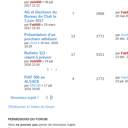
e
par
club500
»
06 juil.
é
u
n
s
n
2017 21:12
i
s
p
e
e
a
D
AG et élections du
s
par
Fab
R
V
7
2666
r
g
e
Bureau du Club le
18 mai 2
o
s
m
e
r
e
3 juin 2017
é
u
e
n
s
par
Fab500
»
19 mars
n
i
s
s
2017 15:33
p
e
e
a
s
r
D
Présentation d'un
g
par
Xstof
o
s
m
R
V
13
2771
e
e
prochain adhérent
25 déc. 
e
e
r
s
par
Xstof
»
19 nov. 2016
n
é
u
n
s
19:29
s
i
a
s
p
e
e
D
Bulletin 113 :
g
par
Fab
R
V
17
5311
r
e
e
retard à prévoir
23 déc. 
e
o
s
m
r
par
club500
»
24 juil.
é
u
e
n
2016 22:50
s
s
n
i
s
p
e
e
1
2
a
s
r
g
o
s
m
D
FIAT 500 en
par
Patr
R
V
e
4
1772
e
e
e
ALSACE
23 juil. 
s
r
n
par
ERIC68
»
17 juil.
é
u
s
n
s
2016 19:06
a
i
s
p
e
g
e
Nouveau sujet
e
r
e
o
s
m
e
s
Retourner à l’index du forum
s
n
s
a
s
g
PERMISSIONS DU FORUM
e
e
Vous
ne pouvez pas
poster de nouveaux sujets