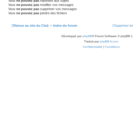
Vous
ne pouvez pas
répondre aux sujets
s
Vous
ne pouvez pas
modifier vos messages
Vous
ne pouvez pas
supprimer vos messages
Vous
ne pouvez pas
joindre des fichiers
Retour au site du Club
Index du forum
Supprimer le
Développé par
phpBB
® Forum Software © phpBB L
Traduit par
phpBB-fr.com
Confidentialité
|
Conditions