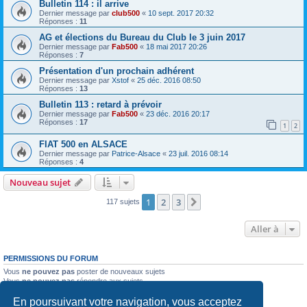
Bulletin 114 : il arrive
Dernier message par
club500
«
10 sept. 2017 20:32
Réponses :
11
AG et élections du Bureau du Club le 3 juin 2017
Dernier message par
Fab500
«
18 mai 2017 20:26
Réponses :
7
Présentation d'un prochain adhérent
Dernier message par
Xstof
«
25 déc. 2016 08:50
Réponses :
13
Bulletin 113 : retard à prévoir
Dernier message par
Fab500
«
23 déc. 2016 20:17
Réponses :
17
1
2
FIAT 500 en ALSACE
Dernier message par
Patrice-Alsace
«
23 juil. 2016 08:14
Réponses :
4
Nouveau sujet
1
2
3
Suivante
117 sujets
Aller à
PERMISSIONS DU FORUM
Vous
ne pouvez pas
poster de nouveaux sujets
Vous
ne pouvez pas
répondre aux sujets
Vous
ne pouvez pas
modifier vos messages
En poursuivant votre navigation, vous acceptez
Vous
ne pouvez pas
supprimer vos messages