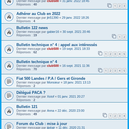
Dernier message par
club500
«
31 janv. 2022 18:45
Réponses :
40
1
2
3
Adhérer au Club en 2022
Dernier message par
jln51390
«
29 janv. 2022 18:26
Réponses :
4
Bulletin 122 news
Dernier message par
gabier16
«
30 sept. 2021 20:46
Réponses :
19
1
2
Bulletin technique n° 4 : appel aux intéressés
Dernier message par
club500
«
19 sept. 2021 18:33
Réponses :
62
1
2
3
4
5
Bulletin technique n° 4
Dernier message par
club500
«
16 sept. 2021 11:36
Réponses :
70
1
2
3
4
5
Fiat 500 Landes / P.A / Gers et Gironde
Dernier message par
Monsieur
«
18 janv. 2021 13:13
Réponses :
2
Délégué PACA ?
Dernier message par
Xstof
«
01 janv. 2021 20:27
Réponses :
2
Bulletin 121
Dernier message par
Anna
«
22 déc. 2020 23:00
Réponses :
49
1
2
3
4
Forum du Club : mise à jour
Dernier message par
jipéair
«
11 déc. 2020 21:31