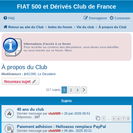
FIAT 500 et Dérivés Club de France
FAQ
S’enregistrer
Connexion
Retour au site du Club
Index du forum
Vie du club
À propos du Club
Informations d’accès à ce forum
Pour accéder au contenu des discussions, vous devez vous identifier
ou vous inscrire sur ce forum. Merci
À propos du Club
Modérateurs :
jln51390
,
Le Dissident
Nouveau sujet
1
2
3
Suivante
117 sujets
Sujets
40 ans du club
Dernier message par
club500
«
26 juin 2026 06:51
Réponses :
107
1
5
6
7
8
…
Paiement adhésion : Helloasso remplace PayPal
Dernier message par
club500
«
06 déc. 2025 20:21