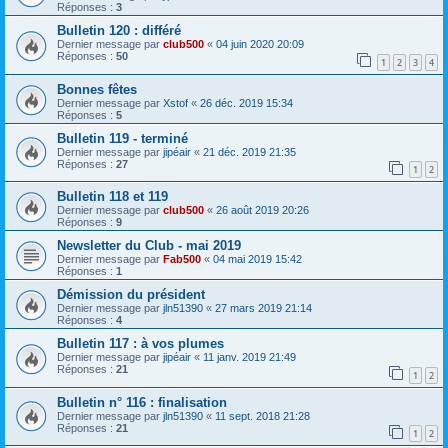
Réponses :
3
Bulletin 120 : différé
Dernier message par
club500
«
04 juin 2020 20:09
Réponses :
50
1
2
3
4
Bonnes fêtes
Dernier message par
Xstof
«
26 déc. 2019 15:34
Réponses :
5
Bulletin 119 - terminé
Dernier message par
jipéair
«
21 déc. 2019 21:35
Réponses :
27
1
2
Bulletin 118 et 119
Dernier message par
club500
«
26 août 2019 20:26
Réponses :
9
Newsletter du Club - mai 2019
Dernier message par
Fab500
«
04 mai 2019 15:42
Réponses :
1
Démission du président
Dernier message par
jln51390
«
27 mars 2019 21:14
Réponses :
4
Bulletin 117 : à vos plumes
Dernier message par
jipéair
«
11 janv. 2019 21:49
Réponses :
21
1
2
Bulletin n° 116 : finalisation
Dernier message par
jln51390
«
11 sept. 2018 21:28
Réponses :
21
1
2