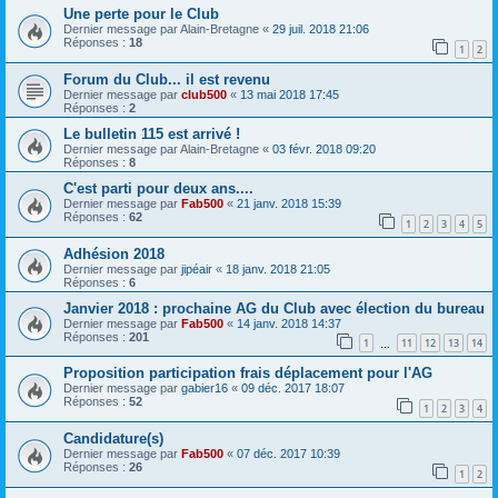
Une perte pour le Club
Dernier message par
Alain-Bretagne
«
29 juil. 2018 21:06
Réponses :
18
1
2
Forum du Club... il est revenu
Dernier message par
club500
«
13 mai 2018 17:45
Réponses :
2
Le bulletin 115 est arrivé !
Dernier message par
Alain-Bretagne
«
03 févr. 2018 09:20
Réponses :
8
C'est parti pour deux ans....
Dernier message par
Fab500
«
21 janv. 2018 15:39
Réponses :
62
1
2
3
4
5
Adhésion 2018
Dernier message par
jipéair
«
18 janv. 2018 21:05
Réponses :
6
Janvier 2018 : prochaine AG du Club avec élection du bureau
Dernier message par
Fab500
«
14 janv. 2018 14:37
Réponses :
201
1
11
12
13
14
…
Proposition participation frais déplacement pour l'AG
Dernier message par
gabier16
«
09 déc. 2017 18:07
Réponses :
52
1
2
3
4
Candidature(s)
Dernier message par
Fab500
«
07 déc. 2017 10:39
Réponses :
26
1
2