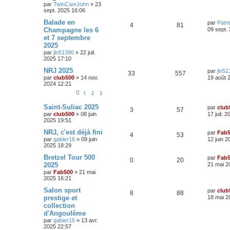
s
s
par
TwinCamJohn
»
23
n
i
s
sept. 2025 16:06
p
e
e
a
s
r
D
Balade en
g
par
Patr
o
s
m
R
V
4
81
e
e
Champagne les 6
09 sept.
e
e
r
s
et 7 septembre
n
é
u
n
s
s
2025
i
a
s
p
e
e
par
jln51390
»
22 juil.
g
r
2025 17:10
e
e
o
s
m
D
NRJ 2025
e
par
jln51
R
V
33
557
e
s
s
par
club500
»
14 nov.
n
19 août 
r
s
2024 12:21
é
u
n
a
s
1
2
3
i
g
p
e
e
e
e
D
Saint-Suliac 2025
r
par
club
R
V
3
57
e
o
s
m
par
club500
»
08 juin
17 juil. 
s
r
e
2025 19:51
é
u
n
s
n
i
D
s
NRJ, c'est déjà fini
par
Fab
R
V
4
53
p
e
e
e
a
par
gabier16
»
09 juin
12 juin 2
s
r
r
g
2025 18:29
é
u
o
s
m
n
e
e
e
i
D
Bretzel Tour 500
par
Fab
R
V
0
20
p
e
s
e
n
e
2025
21 mai 2
s
s
r
r
par
Fab500
»
21 mai
é
u
a
o
s
m
n
s
2025 16:21
g
e
i
p
e
e
s
e
n
e
D
Salon sport
par
club
R
V
8
88
s
r
e
prestige et
18 mai 2
a
o
s
m
s
r
s
collection
g
é
u
e
n
e
s
d'Angoulême
n
i
e
s
p
e
e
par
gabier16
»
13 avr.
a
s
r
2025 22:57
s
g