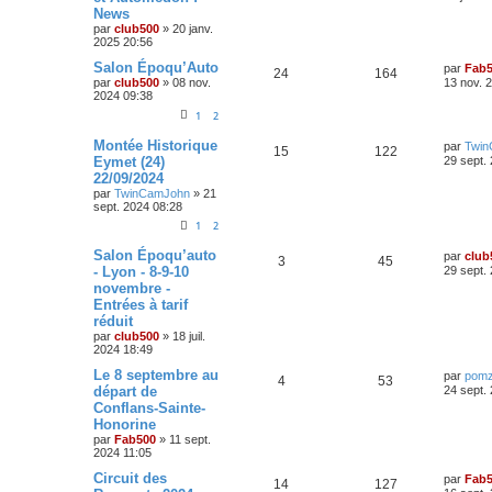
r
s
News
n
é
u
n
s
s
par
club500
»
20 janv.
i
a
s
2025 20:56
p
e
e
g
r
e
D
Salon Époqu’Auto
par
Fab
e
o
s
m
R
V
24
164
e
par
club500
»
08 nov.
13 nov. 
e
r
2024 09:38
s
s
n
é
u
n
s
1
2
i
a
s
p
e
e
g
D
Montée Historique
r
par
Twi
R
V
e
15
122
e
e
o
s
m
Eymet (24)
29 sept.
r
e
22/09/2024
é
u
n
s
s
n
par
TwinCamJohn
»
21
i
s
sept. 2024 08:28
p
e
e
a
s
r
g
1
2
o
s
m
e
e
e
D
Salon Époqu’auto
par
club
R
V
3
45
s
n
e
- Lyon - 8-9-10
29 sept.
s
s
r
novembre -
a
é
u
s
n
g
Entrées à tarif
i
e
p
e
e
réduit
e
r
par
club500
»
18 juil.
o
s
m
s
2024 18:49
e
s
D
Le 8 septembre au
n
par
pom
R
V
4
53
s
e
départ de
24 sept.
a
r
s
Conflans-Sainte-
é
u
g
n
Honorine
e
i
e
p
e
e
par
Fab500
»
11 sept.
r
2024 11:05
s
o
s
m
D
Circuit des
e
par
Fab
R
V
14
127
e
s