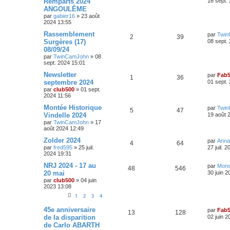
Remparts 2024
n
16 sept.
r
s
ANGOULÊME
é
u
n
a
s
par
gabier16
»
23 août
i
g
2024 13:55
p
e
e
e
e
r
D
Rassemblement
par
Twi
o
s
m
R
V
2
39
e
s
Surgères (17)
08 sept.
e
r
s
08/09/24
n
é
u
n
s
par
TwinCamJohn
»
08
i
a
s
sept. 2024 15:01
p
e
e
g
r
e
D
Newsletter
par
Fab
e
o
s
m
R
V
1
36
e
septembre 2024
01 sept.
e
r
s
s
par
club500
»
01 sept.
n
é
u
n
s
2024 11:56
i
a
s
p
e
e
D
Montée Historique
g
par
Twi
R
V
5
47
r
e
e
Vindelle 2024
19 août 
e
o
s
m
r
par
TwinCamJohn
»
17
é
u
e
n
août 2024 12:49
s
s
n
i
s
p
e
e
D
Zolder 2024
par
Anna
a
R
V
4
64
s
r
e
par
fred595
»
25 juil.
g
27 juil. 
o
s
m
r
2024 19:31
e
é
u
e
e
n
s
n
i
D
NRJ 2024 - 17 au
par
Mons
R
V
48
546
s
p
e
s
e
e
20 mai
30 juin 2
a
s
r
r
par
club500
»
04 juin
g
é
u
o
s
m
n
2023 13:08
e
e
i
e
p
e
s
e
1
2
3
4
n
s
r
s
a
o
s
m
D
45e anniversaire
s
par
Fab
R
V
13
128
g
e
e
de la disparition
02 juin 2
e
s
r
n
e
de Carlo ABARTH
é
u
s
n