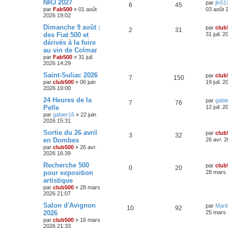
D
NRJ 2027
par
jln51
R
V
6
45
e
par
Fab500
»
01 août
03 août 
r
2026 19:02
é
u
n
i
D
Dimanche 9 août :
par
club
R
V
2
31
p
e
e
e
des Fiat 500 et
31 juil. 
r
r
dérivés à la foire
é
u
o
s
m
n
au vin de Colmar
e
i
p
e
s
e
par
Fab500
»
31 juil.
n
s
r
2026 14:29
a
o
s
m
s
D
Saint-Suliac 2026
g
e
par
club
R
V
7
150
e
e
s
par
club500
»
06 juin
n
19 juil. 
e
r
s
2026 19:00
é
u
n
a
s
s
i
D
24 Heures de la
g
par
gabi
R
V
7
76
p
e
e
e
e
Pelle
12 juil. 
e
r
r
par
gabier16
»
22 juin
é
u
o
s
m
n
2026 15:31
s
e
i
p
e
s
e
n
D
Sortie du 26 avril
par
club
R
V
3
32
s
r
e
en Dombes
26 avr. 
a
o
s
m
s
r
par
club500
»
26 avr.
g
é
u
e
n
2026 16:39
e
s
n
i
e
s
p
e
e
D
Recherche 500
par
club
a
R
V
0
20
s
r
s
e
pour exposition
g
28 mars 
o
s
m
r
e
artistique
é
u
e
e
n
s
par
club500
»
28 mars
n
i
s
2026 21:07
p
e
s
e
a
s
r
D
Salon d'Avignon
g
par
Mart
o
s
m
R
V
10
92
e
e
2026
25 mars 
e
e
r
s
par
club500
»
16 mars
n
é
u
n
s
2026 21:33
s