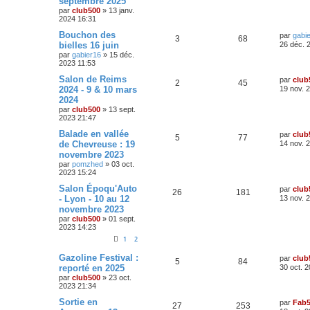
septembre 2025
é
u
e
e
n
s
par
club500
»
13 janv.
n
i
s
2024 16:31
p
e
s
e
a
s
r
D
Bouchon des
g
par
gabi
o
s
m
R
V
3
68
e
e
bielles 16 juin
26 déc. 
e
e
r
s
par
gabier16
»
15 déc.
n
é
u
n
s
2023 11:53
s
i
a
s
p
e
e
D
Salon de Reims
g
par
club
R
V
2
45
r
e
e
2024 - 9 & 10 mars
19 nov. 
e
o
s
m
r
2024
é
u
e
n
s
s
par
club500
»
13 sept.
n
i
s
2023 21:47
p
e
e
a
s
r
D
Balade en vallée
g
par
club
o
s
m
R
V
5
77
e
e
de Chevreuse : 19
14 nov. 
e
e
r
s
novembre 2023
n
é
u
n
s
s
par
pomzhed
»
03 oct.
i
a
s
2023 15:24
p
e
e
g
r
e
D
Salon Époqu'Auto
par
club
e
o
s
m
R
V
26
181
e
- Lyon - 10 au 12
13 nov. 
e
r
s
s
novembre 2023
n
é
u
n
s
par
club500
»
01 sept.
i
a
s
2023 14:23
p
e
e
g
r
1
2
e
e
o
s
m
e
D
Gazoline Festival :
par
club
R
V
5
84
s
s
n
e
reporté en 2025
30 oct. 
s
r
par
club500
»
23 oct.
a
é
u
s
n
2023 21:34
g
i
e
p
e
e
e
D
Sortie en
par
Fab
R
V
27
253
r
e