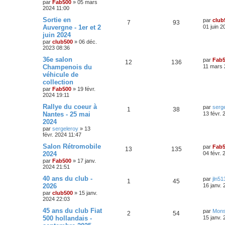
par
Fab500
»
05 mars
a
i
s
s
2024 11:00
p
e
g
e
e
r
e
D
Sortie en
par
club
o
s
m
R
V
7
93
e
Auvergne - 1er et 2
01 juin 2
e
s
r
s
juin 2024
n
é
u
n
s
par
club500
»
06 déc.
i
a
s
2023 08:36
p
e
e
g
r
e
D
36e salon
par
Fab
e
o
s
m
R
V
12
136
e
Champenois du
11 mars 
e
r
s
s
véhicule de
n
é
u
n
s
collection
i
a
s
p
e
e
par
Fab500
»
19 févr.
g
r
2024 19:11
e
e
o
s
m
D
Rallye du coeur à
e
par
serg
R
V
1
38
e
s
s
Nantes - 25 mai
n
13 févr.
r
s
2024
é
u
n
a
s
par
sergeleroy
»
13
i
g
févr. 2024 11:47
p
e
e
e
e
r
D
Salon Rétromobile
par
Fab
o
s
m
R
V
13
135
e
s
2024
04 févr.
e
r
s
par
Fab500
»
17 janv.
n
é
u
n
s
2024 21:51
i
a
s
p
e
e
D
40 ans du club -
g
par
jln51
R
V
1
45
r
e
e
2026
16 janv.
e
o
s
m
r
par
club500
»
15 janv.
é
u
e
n
2024 22:03
s
s
n
i
s
p
e
e
D
45 ans du club Fiat
par
Mons
a
R
V
2
54
s
r
e
500 hollandais -
g
15 janv.
o
s
m
r
e