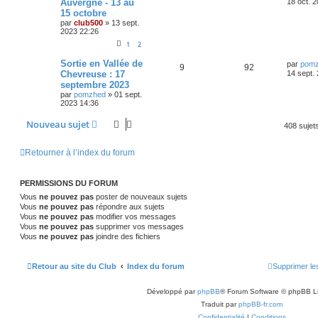
Auvergne - 13 au
18 oct. 
o
s
m
s
r
15 octobre
é
u
e
n
s
par
club500
»
13 sept.
n
i
s
2023 22:26
p
e
e
a
s
r
1
2
g
o
s
m
e
e
e
D
Sortie en Vallée de
par
pom
R
V
9
92
s
n
e
Chevreuse : 17
14 sept.
s
s
r
septembre 2023
a
é
u
s
n
g
par
pomzhed
»
01 sept.
i
e
2023 14:36
p
e
e
e
r
o
s
m
Nouveau sujet
s
408 sujet
e
s
n
s
Retourner à l’index du forum
a
s
g
e
e
PERMISSIONS DU FORUM
s
Vous
ne pouvez pas
poster de nouveaux sujets
Vous
ne pouvez pas
répondre aux sujets
Vous
ne pouvez pas
modifier vos messages
Vous
ne pouvez pas
supprimer vos messages
Vous
ne pouvez pas
joindre des fichiers
Retour au site du Club
Index du forum
Supprimer le
Développé par
phpBB
® Forum Software © phpBB L
Traduit par
phpBB-fr.com
Confidentialité
|
Conditions