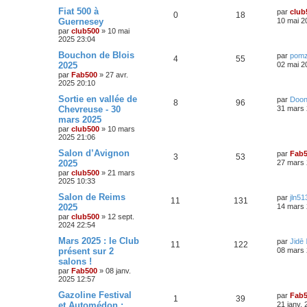
o
s
m
e
D
Fiat 500 à
e
par
club
e
R
V
0
18
e
s
Guernesey
n
10 mai 2
r
s
s
par
club500
»
10 mai
é
u
n
a
s
2025 23:04
i
g
p
e
e
e
D
Bouchon de Blois
par
pom
e
R
V
4
55
r
e
2025
02 mai 2
o
s
m
r
s
par
Fab500
»
27 avr.
é
u
e
n
2025 20:10
s
n
i
s
p
e
e
D
Sortie en vallée de
par
Doo
a
R
V
8
96
s
r
e
Chevreuse - 30
g
31 mars 
o
s
m
r
e
mars 2025
é
u
e
e
n
s
par
club500
»
10 mars
n
i
s
2025 21:06
p
e
s
e
a
s
r
D
Salon d’Avignon
g
par
Fab
o
s
m
R
V
3
53
e
e
2025
27 mars 
e
e
r
s
par
club500
»
21 mars
n
é
u
n
s
2025 10:33
s
i
a
s
p
e
e
D
Salon de Reims
g
par
jln51
R
V
11
131
r
e
e
2025
14 mars 
e
o
s
m
r
par
club500
»
12 sept.
é
u
e
n
2024 22:54
s
s
n
i
s
p
e
e
D
Mars 2025 : le Club
par
Jidē
a
R
V
11
122
s
r
e
présent sur 2
g
08 mars 
o
s
m
r
e
salons !
é
u
e
e
n
s
par
Fab500
»
08 janv.
n
i
s
2025 12:57
p
e
s
e
a
s
r
D
Gazoline Festival
g
par
Fab
o
s
m
R
V
1
39
e
e
et Automédon :
21 janv.
e
e