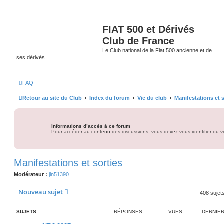
FIAT 500 et Dérivés
Club de France
Le Club national de la Fiat 500 ancienne et de
ses dérivés.
FAQ
Retour au site du Club
Index du forum
Vie du club
Manifestations et s
Informations d’accès à ce forum
Pour accéder au contenu des discussions, vous devez vous identifier ou vo
Manifestations et sorties
Modérateur :
jln51390
Nouveau sujet
408 sujet
SUJETS
RÉPONSES
VUES
DERNIE