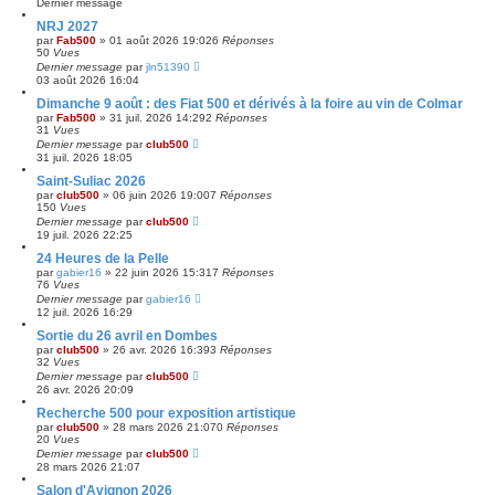
Dernier message
NRJ 2027
par
Fab500
»
01 août 2026 19:02
6
Réponses
50
Vues
Dernier message
par
jln51390
03 août 2026 16:04
Dimanche 9 août : des Fiat 500 et dérivés à la foire au vin de Colmar
par
Fab500
»
31 juil. 2026 14:29
2
Réponses
31
Vues
Dernier message
par
club500
31 juil. 2026 18:05
Saint-Suliac 2026
par
club500
»
06 juin 2026 19:00
7
Réponses
150
Vues
Dernier message
par
club500
19 juil. 2026 22:25
24 Heures de la Pelle
par
gabier16
»
22 juin 2026 15:31
7
Réponses
76
Vues
Dernier message
par
gabier16
12 juil. 2026 16:29
Sortie du 26 avril en Dombes
par
club500
»
26 avr. 2026 16:39
3
Réponses
32
Vues
Dernier message
par
club500
26 avr. 2026 20:09
Recherche 500 pour exposition artistique
par
club500
»
28 mars 2026 21:07
0
Réponses
20
Vues
Dernier message
par
club500
28 mars 2026 21:07
Salon d'Avignon 2026