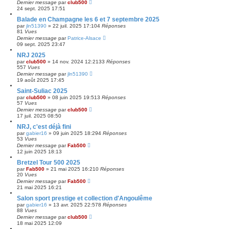
Dernier message
par
club500
24 sept. 2025 17:51
Balade en Champagne les 6 et 7 septembre 2025
par
jln51390
»
22 juil. 2025 17:10
4
Réponses
81
Vues
Dernier message
par
Patrice-Alsace
09 sept. 2025 23:47
NRJ 2025
par
club500
»
14 nov. 2024 12:21
33
Réponses
557
Vues
Dernier message
par
jln51390
19 août 2025 17:45
Saint-Suliac 2025
par
club500
»
08 juin 2025 19:51
3
Réponses
57
Vues
Dernier message
par
club500
17 juil. 2025 08:50
NRJ, c'est déjà fini
par
gabier16
»
09 juin 2025 18:29
4
Réponses
53
Vues
Dernier message
par
Fab500
12 juin 2025 18:13
Bretzel Tour 500 2025
par
Fab500
»
21 mai 2025 16:21
0
Réponses
20
Vues
Dernier message
par
Fab500
21 mai 2025 16:21
Salon sport prestige et collection d'Angoulême
par
gabier16
»
13 avr. 2025 22:57
8
Réponses
88
Vues
Dernier message
par
club500
18 mai 2025 12:09