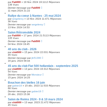
par
Fab500
»
19 févr. 2024 19:11
12
Réponses
136
Vues
Dernier message
par
Fab500
11 mars 2024 21:22
Rallye du coeur à Nantes - 25 mai 2024
par
sergeleroy
»
13 févr. 2024 11:47
1
Réponses
38
Vues
Dernier message
par
sergeleroy
13 févr. 2024 14:53
Salon Rétromobile 2024
par
Fab500
»
17 janv. 2024 21:51
13
Réponses
135
Vues
Dernier message
par
Fab500
04 févr. 2024 19:45
40 ans du club - 2026
par
club500
»
15 janv. 2024 22:03
1
Réponses
45
Vues
Dernier message
par
jln51390
16 janv. 2024 09:44
45 ans du club Fiat 500 hollandais - septembre 2025
par
club500
»
13 janv. 2024 16:31
2
Réponses
54
Vues
Dernier message
par
Monsieur
15 janv. 2024 14:25
Bouchon des bielles 16 juin
par
gabier16
»
15 déc. 2023 11:53
3
Réponses
68
Vues
Dernier message
par
gabier16
26 déc. 2023 15:38
Salon de Reims 2024 - 9 & 10 mars 2024
par
club500
»
13 sept. 2023 21:47
2
Réponses
45
Vues