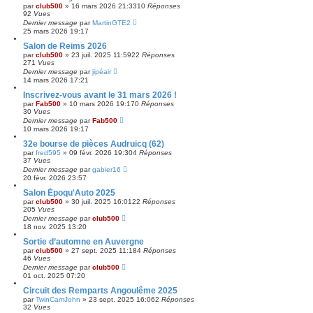
par
club500
»
16 mars 2026 21:33
10
Réponses
92
Vues
Dernier message
par
MartinGTE2
25 mars 2026 19:17
Salon de Reims 2026
par
club500
»
23 juil. 2025 11:59
22
Réponses
271
Vues
Dernier message
par
jipéair
14 mars 2026 17:21
Inscrivez-vous avant le 31 mars 2026 !
par
Fab500
»
10 mars 2026 19:17
0
Réponses
30
Vues
Dernier message
par
Fab500
10 mars 2026 19:17
32e bourse de pièces Audruicq (62)
par
fred595
»
09 févr. 2026 19:30
4
Réponses
37
Vues
Dernier message
par
gabier16
20 févr. 2026 23:57
Salon Époqu'Auto 2025
par
club500
»
30 juil. 2025 16:01
22
Réponses
205
Vues
Dernier message
par
club500
18 nov. 2025 13:20
Sortie d’automne en Auvergne
par
club500
»
27 sept. 2025 11:18
4
Réponses
46
Vues
Dernier message
par
club500
01 oct. 2025 07:20
Circuit des Remparts Angoulême 2025
par
TwinCamJohn
»
23 sept. 2025 16:06
2
Réponses
32
Vues