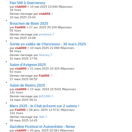
Fiat 500 à Guernesey
par
club500
»
10 mai 2025 23:04
0
Réponses
18
Vues
Dernier message
par
club500
10 mai 2025 23:04
Bouchon de Blois 2025
par
Fab500
»
27 avr. 2025 20:10
4
Réponses
55
Vues
Dernier message
par
pomzhed
02 mai 2025 14:08
Sortie en vallée de Chevreuse - 30 mars 2025
par
club500
»
10 mars 2025 21:06
8
Réponses
96
Vues
Dernier message
par
Dooney
31 mars 2025 17:50
Salon d’Avignon 2025
par
club500
»
21 mars 2025 10:33
3
Réponses
53
Vues
Dernier message
par
Fab500
27 mars 2025 08:52
Salon de Reims 2025
par
club500
»
12 sept. 2024 22:54
11
Réponses
131
Vues
Dernier message
par
jln51390
14 mars 2025 08:11
Mars 2025 : le Club présent sur 2 salons !
par
Fab500
»
08 janv. 2025 12:57
11
Réponses
122
Vues
Dernier message
par
Jidē
08 mars 2025 14:45
Gazoline Festival et Automédon : News
par
club500
»
20 janv. 2025 20:56
1
Réponses