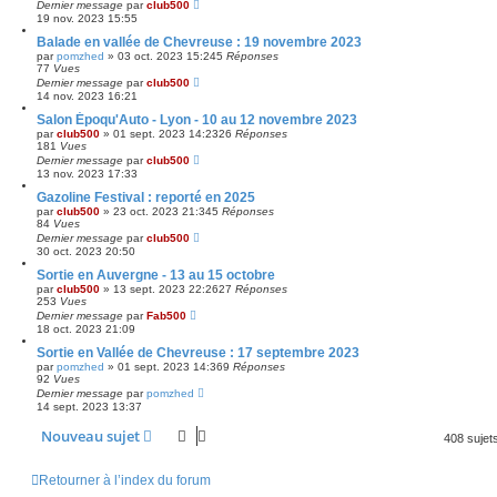
Dernier message
par
club500
19 nov. 2023 15:55
Balade en vallée de Chevreuse : 19 novembre 2023
par
pomzhed
»
03 oct. 2023 15:24
5
Réponses
77
Vues
Dernier message
par
club500
14 nov. 2023 16:21
Salon Époqu'Auto - Lyon - 10 au 12 novembre 2023
par
club500
»
01 sept. 2023 14:23
26
Réponses
181
Vues
Dernier message
par
club500
13 nov. 2023 17:33
Gazoline Festival : reporté en 2025
par
club500
»
23 oct. 2023 21:34
5
Réponses
84
Vues
Dernier message
par
club500
30 oct. 2023 20:50
Sortie en Auvergne - 13 au 15 octobre
par
club500
»
13 sept. 2023 22:26
27
Réponses
253
Vues
Dernier message
par
Fab500
18 oct. 2023 21:09
Sortie en Vallée de Chevreuse : 17 septembre 2023
par
pomzhed
»
01 sept. 2023 14:36
9
Réponses
92
Vues
Dernier message
par
pomzhed
14 sept. 2023 13:37
Nouveau sujet
408 sujet
Retourner à l’index du forum