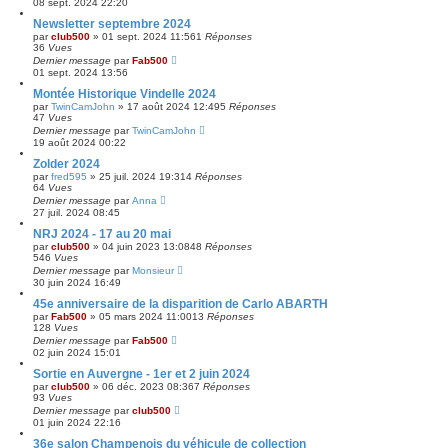
08 sept. 2024 22:20
Newsletter septembre 2024
par
club500
»
01 sept. 2024 11:56
1
Réponses
36
Vues
Dernier message
par
Fab500
01 sept. 2024 13:56
Montée Historique Vindelle 2024
par
TwinCamJohn
»
17 août 2024 12:49
5
Réponses
47
Vues
Dernier message
par
TwinCamJohn
19 août 2024 00:22
Zolder 2024
par
fred595
»
25 juil. 2024 19:31
4
Réponses
64
Vues
Dernier message
par
Anna
27 juil. 2024 08:45
NRJ 2024 - 17 au 20 mai
par
club500
»
04 juin 2023 13:08
48
Réponses
546
Vues
Dernier message
par
Monsieur
30 juin 2024 16:49
45e anniversaire de la disparition de Carlo ABARTH
par
Fab500
»
05 mars 2024 11:00
13
Réponses
128
Vues
Dernier message
par
Fab500
02 juin 2024 15:01
Sortie en Auvergne - 1er et 2 juin 2024
par
club500
»
06 déc. 2023 08:36
7
Réponses
93
Vues
Dernier message
par
club500
01 juin 2024 22:16
36e salon Champenois du véhicule de collection