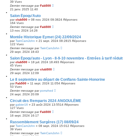
39
Vues
Dernier message
par
Fab500
21 janv. 2025 11:40
Salon Époqu’Auto
par
club500
»
08 nov. 2024 09:38
24
Réponses
164
Vues
Dernier message
par
Fab500
13 nov. 2024 14:26
Montée Historique Eymet (24) 22/09/2024
par
TwinCamJohn
»
21 sept. 2024 08:28
15
Réponses
122
Vues
Dernier message
par
TwinCamJohn
29 sept. 2024 18:43
Salon Époqu’auto - Lyon - 8-9-10 novembre - Entrées à tarif réduit
par
club500
»
18 juil. 2024 18:49
3
Réponses
45
Vues
Dernier message
par
club500
29 sept. 2024 12:09
Le 8 septembre au départ de Conflans-Sainte-Honorine
par
Fab500
»
11 sept. 2024 11:05
4
Réponses
53
Vues
Dernier message
par
pomzhed
24 sept. 2024 20:09
Circuit des Remparts 2024 ANGOULÊME
par
gabier16
»
23 août 2024 13:55
14
Réponses
127
Vues
Dernier message
par
Fab500
16 sept. 2024 16:17
Rassemblement Surgères (17) 08/09/24
par
TwinCamJohn
»
08 sept. 2024 15:01
2
Réponses
39
Vues
Dernier message
par
TwinCamJohn