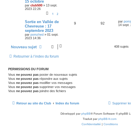
15 octobre
é
u
e
n
s
par
club500
»
13 sept.
n
i
s
2023 22:26
p
e
e
a
s
r
1
2
g
o
s
m
e
e
e
D
Sortie en Vallée de
par
pom
R
V
9
92
s
n
e
14 sept.
Chevreuse : 17
s
r
s
septembre 2023
é
u
a
n
s
g
par
pomzhed
»
01 sept.
i
e
2023 14:36
p
e
e
e
r
o
s
m
Nouveau sujet
408 sujets
s
e
s
n
Retourner à l’index du forum
s
a
s
g
e
e
PERMISSIONS DU FORUM
Vous
ne pouvez pas
poster de nouveaux sujets
s
Vous
ne pouvez pas
répondre aux sujets
Vous
ne pouvez pas
modifier vos messages
Vous
ne pouvez pas
supprimer vos messages
Vous
ne pouvez pas
joindre des fichiers
Retour au site du Club
Index du forum
Supprimer le
Développé par
phpBB
® Forum Software © phpBB L
Traduit par
phpBB-fr.com
Confidentialité
|
Conditions