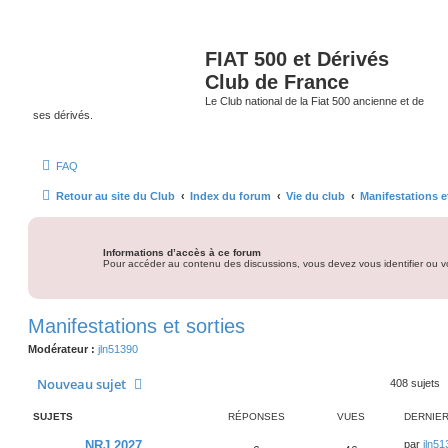
FIAT 500 et Dérivés
Club de France
Le Club national de la Fiat 500 ancienne et de
ses dérivés.
FAQ
Retour au site du Club
Index du forum
Vie du club
Manifestations e
Informations d’accès à ce forum
Pour accéder au contenu des discussions, vous devez vous identifier ou vo
Manifestations et sorties
Modérateur :
jln51390
Nouveau sujet
408 sujets
SUJETS
RÉPONSES
VUES
DERNIE
D
NRJ 2027
par
jln51