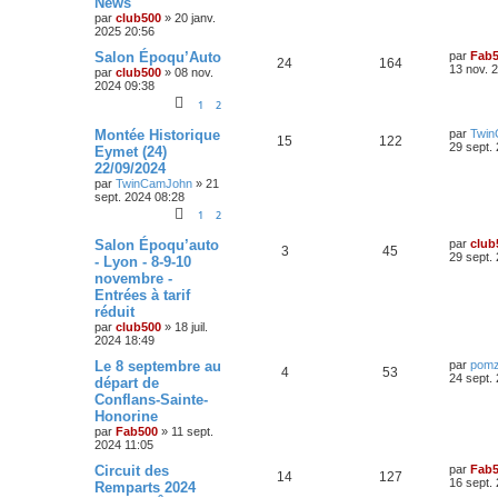
News
n
é
u
n
s
s
par
club500
»
20 janv.
i
a
s
2025 20:56
p
e
e
g
r
e
D
Salon Époqu’Auto
par
Fab
e
o
s
m
R
V
24
164
e
13 nov. 
par
club500
»
08 nov.
e
r
2024 09:38
s
s
n
é
u
n
s
1
2
i
a
s
p
e
e
g
D
Montée Historique
par
Twi
r
R
V
15
122
e
e
29 sept.
e
o
s
m
Eymet (24)
r
e
22/09/2024
é
u
n
s
s
n
par
TwinCamJohn
»
21
i
s
sept. 2024 08:28
p
e
e
a
s
r
g
1
2
o
s
m
e
e
e
D
Salon Époqu’auto
par
club
R
V
3
45
s
n
e
29 sept.
- Lyon - 8-9-10
s
s
r
novembre -
é
u
a
n
s
g
Entrées à tarif
i
e
p
e
e
réduit
e
r
par
club500
»
18 juil.
o
s
m
2024 18:49
s
e
s
D
Le 8 septembre au
n
par
pom
R
V
4
53
s
e
24 sept.
départ de
a
r
s
Conflans-Sainte-
é
u
g
n
Honorine
e
i
e
p
e
e
par
Fab500
»
11 sept.
r
2024 11:05
s
o
s
m
D
Circuit des
par
Fab
e
R
V
14
127
e
16 sept.
s
Remparts 2024
n
r
s