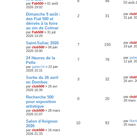
R
V
6
46
e
03 août 
par
Fab500
»
01 août
r
2026 19:02
é
u
n
i
D
Dimanche 9 août :
par
club
R
V
2
31
p
e
e
e
31 juil. 
des Fiat 500 et
r
r
dérivés à la foire
é
u
o
s
m
n
au vin de Colmar
e
i
p
e
s
e
par
Fab500
»
31 juil.
n
s
r
2026 14:29
a
o
s
m
s
D
Saint-Suliac 2026
g
par
club
e
R
V
7
150
e
e
19 juil. 
s
par
club500
»
06 juin
n
e
r
s
2026 19:00
é
u
n
a
s
s
i
D
24 Heures de la
g
par
gabi
R
V
7
76
p
e
e
e
e
12 juil. 
Pelle
e
r
r
par
gabier16
»
22 juin
é
u
o
s
m
n
2026 15:31
s
e
i
p
e
s
e
n
D
Sortie du 26 avril
par
club
R
V
3
32
s
r
e
26 avr. 
en Dombes
a
o
s
m
s
r
par
club500
»
26 avr.
g
é
u
e
n
2026 16:39
e
s
n
i
e
s
p
e
e
D
Recherche 500
par
club
a
R
V
0
20
s
r
s
e
28 mars 
pour exposition
g
o
s
m
r
e
artistique
é
u
e
e
n
s
par
club500
»
28 mars
n
i
s
2026 21:07
p
e
s
e
a
s
r
D
Salon d'Avignon
g
par
Mart
o
s
m
R
V
10
92
e
e
25 mars 
2026
e
e
r
s
par
club500
»
16 mars
n
é
u
n
s
2026 21:33
s
i
a