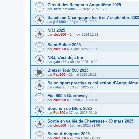
Circuit des Remparts Angoulême 2025
par
TwinCamJohn
»
23 sept. 2025 16:06
Balade en Champagne les 6 et 7 septembre 202
par
jln51390
»
22 juil. 2025 17:10
NRJ 2025
par
club500
»
14 nov. 2024 12:21
Saint-Suliac 2025
par
club500
»
08 juin 2025 19:51
NRJ, c'est déjà fini
par
gabier16
»
09 juin 2025 18:29
Bretzel Tour 500 2025
par
Fab500
»
21 mai 2025 16:21
Salon sport prestige et collection d'Angoulême
par
gabier16
»
13 avr. 2025 22:57
Fiat 500 à Guernesey
par
club500
»
10 mai 2025 23:04
Bouchon de Blois 2025
par
Fab500
»
27 avr. 2025 20:10
Sortie en vallée de Chevreuse - 30 mars 2025
par
club500
»
10 mars 2025 21:06
Salon d’Avignon 2025
par
club500
»
21 mars 2025 10:33