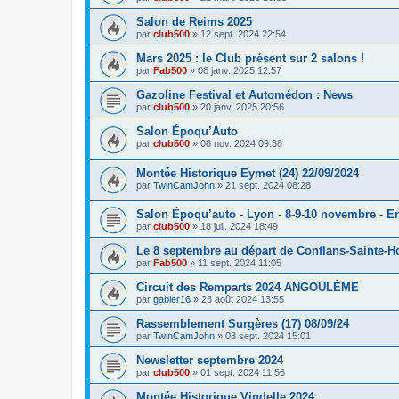
Salon de Reims 2025
par
club500
»
12 sept. 2024 22:54
Mars 2025 : le Club présent sur 2 salons !
par
Fab500
»
08 janv. 2025 12:57
Gazoline Festival et Automédon : News
par
club500
»
20 janv. 2025 20:56
Salon Époqu’Auto
par
club500
»
08 nov. 2024 09:38
Montée Historique Eymet (24) 22/09/2024
par
TwinCamJohn
»
21 sept. 2024 08:28
Salon Époqu’auto - Lyon - 8-9-10 novembre - Ent
par
club500
»
18 juil. 2024 18:49
Le 8 septembre au départ de Conflans-Sainte-H
par
Fab500
»
11 sept. 2024 11:05
Circuit des Remparts 2024 ANGOULÊME
par
gabier16
»
23 août 2024 13:55
Rassemblement Surgères (17) 08/09/24
par
TwinCamJohn
»
08 sept. 2024 15:01
Newsletter septembre 2024
par
club500
»
01 sept. 2024 11:56
Montée Historique Vindelle 2024