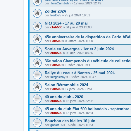
par
TwinCamJohn
»
17 août 2024 12:49
Zolder 2024
par
fred595
»
25 juil. 2024 19:31
NRJ 2024 - 17 au 20 mai
par
club500
»
04 juin 2023 13:08
45e anniversaire de la disparition de Carlo AB
par
Fab500
»
05 mars 2024 11:00
Sortie en Auvergne - 1er et 2 juin 2024
par
club500
»
06 déc. 2023 08:36
36e salon Champenois du véhicule de collectio
par
Fab500
»
19 févr. 2024 19:11
Rallye du coeur à Nantes - 25 mai 2024
par
sergeleroy
»
13 févr. 2024 11:47
Salon Rétromobile 2024
par
Fab500
»
17 janv. 2024 21:51
40 ans du club - 2026
par
club500
»
15 janv. 2024 22:03
45 ans du club Fiat 500 hollandais - septembre
par
club500
»
13 janv. 2024 16:31
Bouchon des bielles 16 juin
par
gabier16
»
15 déc. 2023 11:53