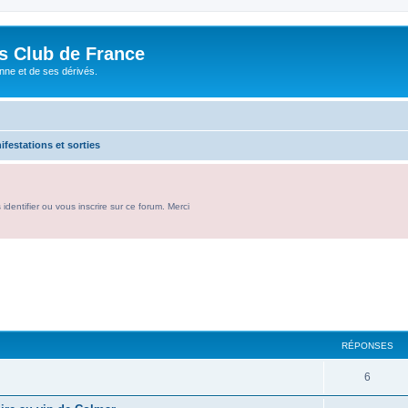
és Club de France
enne et de ses dérivés.
ifestations et sorties
entifier ou vous inscrire sur ce forum. Merci
RÉPONSES
R
6
é