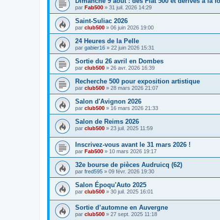
Dimanche 9 août : des Fiat 500 et dérivés à la f
par
Fab500
»
31 juil. 2026 14:29
Saint-Suliac 2026
par
club500
»
06 juin 2026 19:00
24 Heures de la Pelle
par
gabier16
»
22 juin 2026 15:31
Sortie du 26 avril en Dombes
par
club500
»
26 avr. 2026 16:39
Recherche 500 pour exposition artistique
par
club500
»
28 mars 2026 21:07
Salon d'Avignon 2026
par
club500
»
16 mars 2026 21:33
Salon de Reims 2026
par
club500
»
23 juil. 2025 11:59
Inscrivez-vous avant le 31 mars 2026 !
par
Fab500
»
10 mars 2026 19:17
32e bourse de pièces Audruicq (62)
par
fred595
»
09 févr. 2026 19:30
Salon Époqu'Auto 2025
par
club500
»
30 juil. 2025 16:01
Sortie d’automne en Auvergne
par
club500
»
27 sept. 2025 11:18