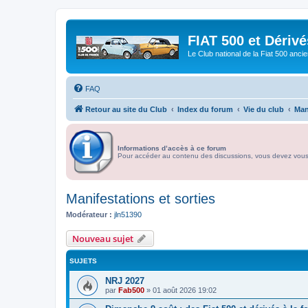
FIAT 500 et Dériv
Le Club national de la Fiat 500 anci
FAQ
Retour au site du Club
Index du forum
Vie du club
Man
Informations d’accès à ce forum
Pour accéder au contenu des discussions, vous devez vous id
Manifestations et sorties
Modérateur :
jln51390
Nouveau sujet
SUJETS
NRJ 2027
par
Fab500
»
01 août 2026 19:02