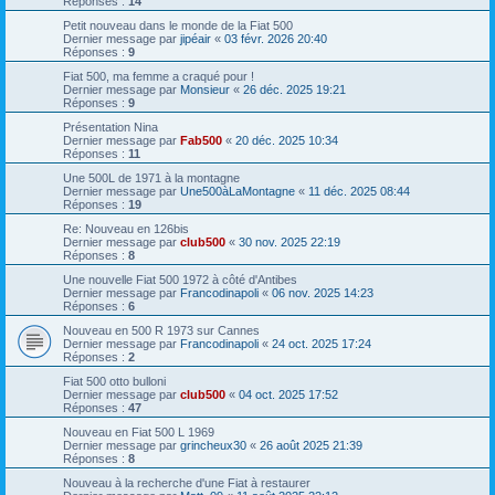
Réponses :
14
Petit nouveau dans le monde de la Fiat 500
Dernier message par
jipéair
«
03 févr. 2026 20:40
Réponses :
9
Fiat 500, ma femme a craqué pour !
Dernier message par
Monsieur
«
26 déc. 2025 19:21
Réponses :
9
Présentation Nina
Dernier message par
Fab500
«
20 déc. 2025 10:34
Réponses :
11
Une 500L de 1971 à la montagne
Dernier message par
Une500àLaMontagne
«
11 déc. 2025 08:44
Réponses :
19
Re: Nouveau en 126bis
Dernier message par
club500
«
30 nov. 2025 22:19
Réponses :
8
Une nouvelle Fiat 500 1972 à côté d'Antibes
Dernier message par
Francodinapoli
«
06 nov. 2025 14:23
Réponses :
6
Nouveau en 500 R 1973 sur Cannes
Dernier message par
Francodinapoli
«
24 oct. 2025 17:24
Réponses :
2
Fiat 500 otto bulloni
Dernier message par
club500
«
04 oct. 2025 17:52
Réponses :
47
Nouveau en Fiat 500 L 1969
Dernier message par
grincheux30
«
26 août 2025 21:39
Réponses :
8
Nouveau à la recherche d'une Fiat à restaurer