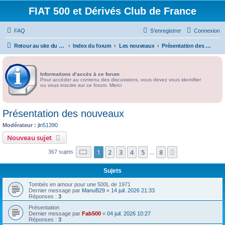
FIAT 500 et Dérivés Club de France
FAQ
S’enregistrer
Connexion
Retour au site du Club
Index du forum
Les nouveaux
Présentation des nouveaux
Informations d’accès à ce forum
Pour accéder au contenu des discussions, vous devez vous identifier
ou vous inscrire sur ce forum. Merci
Présentation des nouveaux
Modérateur :
jln51390
Nouveau sujet
Page
1
sur
8
1
2
3
4
5
8
Suivante
367 sujets
…
Sujets
Tombés en amour pour une 500L de 1971
Dernier message par
ManuB29
«
14 juil. 2026 21:33
Réponses :
3
Présentation
Dernier message par
Fab500
«
04 juil. 2026 10:27
Réponses :
3