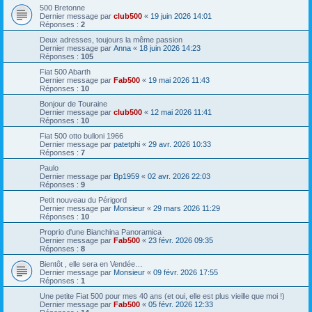
500 Bretonne
Dernier message par
club500
«
19 juin 2026 14:01
Réponses :
2
Deux adresses, toujours la même passion
Dernier message par
Anna
«
18 juin 2026 14:23
Réponses :
105
Fiat 500 Abarth
Dernier message par
Fab500
«
19 mai 2026 11:43
Réponses :
10
Bonjour de Touraine
Dernier message par
club500
«
12 mai 2026 11:41
Réponses :
10
Fiat 500 otto bulloni 1966
Dernier message par
patetphi
«
29 avr. 2026 10:33
Réponses :
7
Paulo
Dernier message par
Bp1959
«
02 avr. 2026 22:03
Réponses :
9
Petit nouveau du Périgord
Dernier message par
Monsieur
«
29 mars 2026 11:29
Réponses :
10
Proprio d'une Bianchina Panoramica
Dernier message par
Fab500
«
23 févr. 2026 09:35
Réponses :
8
Bientôt , elle sera en Vendée…
Dernier message par
Monsieur
«
09 févr. 2026 17:55
Réponses :
1
Une petite Fiat 500 pour mes 40 ans (et oui, elle est plus vieille que moi !)
Dernier message par
Fab500
«
05 févr. 2026 12:33