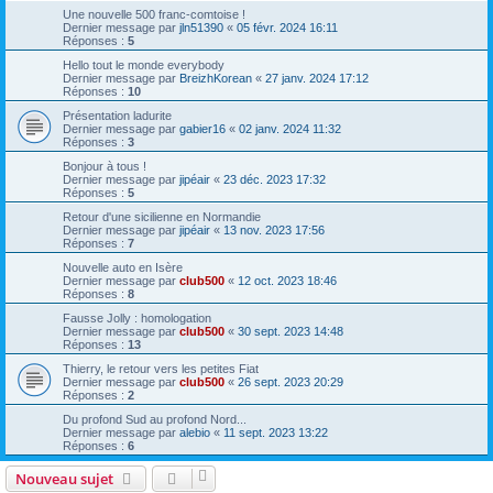
Une nouvelle 500 franc-comtoise !
Dernier message par
jln51390
«
05 févr. 2024 16:11
Réponses :
5
Hello tout le monde everybody
Dernier message par
BreizhKorean
«
27 janv. 2024 17:12
Réponses :
10
Présentation ladurite
Dernier message par
gabier16
«
02 janv. 2024 11:32
Réponses :
3
Bonjour à tous !
Dernier message par
jipéair
«
23 déc. 2023 17:32
Réponses :
5
Retour d'une sicilienne en Normandie
Dernier message par
jipéair
«
13 nov. 2023 17:56
Réponses :
7
Nouvelle auto en Isère
Dernier message par
club500
«
12 oct. 2023 18:46
Réponses :
8
Fausse Jolly : homologation
Dernier message par
club500
«
30 sept. 2023 14:48
Réponses :
13
Thierry, le retour vers les petites Fiat
Dernier message par
club500
«
26 sept. 2023 20:29
Réponses :
2
Du profond Sud au profond Nord...
Dernier message par
alebio
«
11 sept. 2023 13:22
Réponses :
6
Nouveau sujet