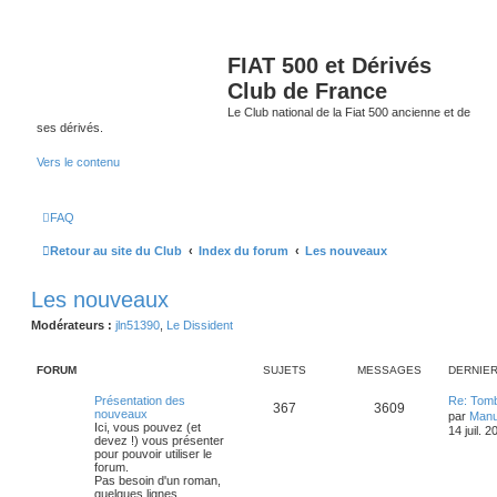
FIAT 500 et Dérivés
Club de France
Le Club national de la Fiat 500 ancienne et de
ses dérivés.
Vers le contenu
FAQ
Retour au site du Club
Index du forum
Les nouveaux
Les nouveaux
Modérateurs :
jln51390
,
Le Dissident
FORUM
SUJETS
MESSAGES
DERNIE
D
Présentation des
Re: Tom
S
M
367
3609
e
nouveaux
par
Man
r
Ici, vous pouvez (et
14 juil. 
u
e
n
devez !) vous présenter
i
pour pouvoir utiliser le
j
s
e
forum.
r
Pas besoin d'un roman,
e
s
m
quelques lignes