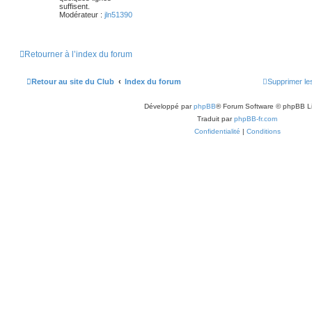
e
suffisent.
s
Modérateur :
jln51390
t
a
s
a
s
g
g
e
e
Retourner à l’index du forum
s
Retour au site du Club
Index du forum
Supprimer le
Développé par
phpBB
® Forum Software © phpBB L
Traduit par
phpBB-fr.com
Confidentialité
|
Conditions