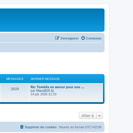
S’enregistrer
Connexion
MESSAGES
DERNIER MESSAGE
D
Re: Tombés en amour pour une …
M
3609
e
V
par
ManuB29
r
o
14 juil. 2026 21:33
e
n
i
i
r
s
e
l
r
e
s
m
d
Aller à
e
e
s
r
a
s
n
a
i
g
Supprimer les cookies
Heures au format
UTC+02:00
g
e