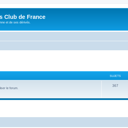
és Club de France
enne et de ses dérivés.
SUJETS
S
367
iser le forum.
u
j
e
t
s