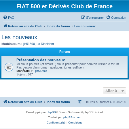
FIAT 500 et Dérivés Club de France
FAQ
S’enregistrer
Connexion
Retour au site du Club
Index du forum
Les nouveaux
Les nouveaux
Modérateurs :
jln51390
,
Le Dissident
Forum
Présentation des nouveaux
Ici, vous pouvez (et devez !) vous présenter pour pouvoir utiliser le forum.
Pas besoin d'un roman, quelques lignes suffisent.
Modérateur :
jln51390
Sujets :
367
Aller à
Retour au site du Club
Index du forum
Heures au format
UTC+02:00
Développé par
phpBB
® Forum Software © phpBB Limited
Traduit par
phpBB-fr.com
Confidentialité
|
Conditions