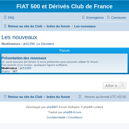
FIAT 500 et Dérivés Club de France
FAQ
S’enregistrer
Connexion
Retour au site du Club
Index du forum
Les nouveaux
Les nouveaux
Modérateurs :
jln51390
,
Le Dissident
Forum
Présentation des nouveaux
Ici, vous pouvez (et devez !) vous présenter pour pouvoir utiliser le forum.
Pas besoin d'un roman, quelques lignes suffisent.
Modérateur :
jln51390
Sujets :
367
Aller à
Retour au site du Club
Index du forum
Heures au format
UTC+02:00
Développé par
phpBB
® Forum Software © phpBB Limited
Traduit par
phpBB-fr.com
Confidentialité
|
Conditions