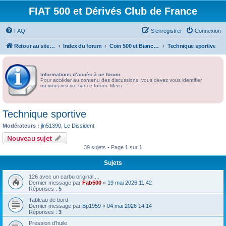
FIAT 500 et Dérivés Club de France
FAQ
S’enregistrer
Connexion
Retour au site du Club
Index du forum
Coin 500 et Bianchina
Technique sportive
Informations d’accès à ce forum
Pour accéder au contenu des discussions, vous devez vous identifier
ou vous inscrire sur ce forum. Merci
Technique sportive
Modérateurs :
jln51390
,
Le Dissident
Nouveau sujet
39 sujets • Page
1
sur
1
Sujets
126 avec un carbu original....
Dernier message par
Fab500
«
19 mai 2026 11:42
Réponses :
5
Tableau de bord
Dernier message par
Bp1959
«
04 mai 2026 14:14
Réponses :
3
Pression d’huile