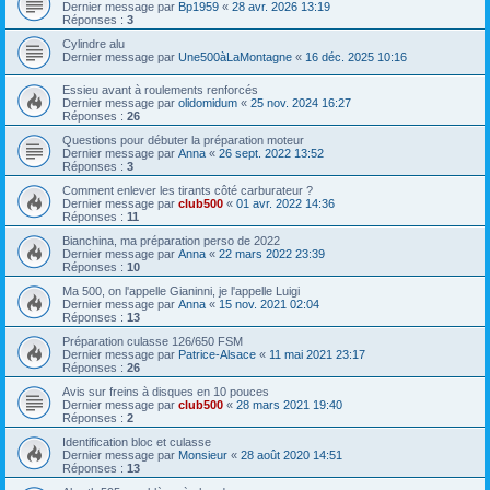
Dernier message par
Bp1959
«
28 avr. 2026 13:19
Réponses :
3
Cylindre alu
Dernier message par
Une500àLaMontagne
«
16 déc. 2025 10:16
Essieu avant à roulements renforcés
Dernier message par
olidomidum
«
25 nov. 2024 16:27
Réponses :
26
Questions pour débuter la préparation moteur
Dernier message par
Anna
«
26 sept. 2022 13:52
Réponses :
3
Comment enlever les tirants côté carburateur ?
Dernier message par
club500
«
01 avr. 2022 14:36
Réponses :
11
Bianchina, ma préparation perso de 2022
Dernier message par
Anna
«
22 mars 2022 23:39
Réponses :
10
Ma 500, on l'appelle Gianinni, je l'appelle Luigi
Dernier message par
Anna
«
15 nov. 2021 02:04
Réponses :
13
Préparation culasse 126/650 FSM
Dernier message par
Patrice-Alsace
«
11 mai 2021 23:17
Réponses :
26
Avis sur freins à disques en 10 pouces
Dernier message par
club500
«
28 mars 2021 19:40
Réponses :
2
Identification bloc et culasse
Dernier message par
Monsieur
«
28 août 2020 14:51
Réponses :
13