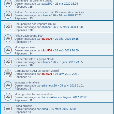
Abarth 595 : problème à chaud
Dernier message par
paca500
«
21 mai 2020 15:28
Réponses :
15
Retour d’expérience sur un train AV à ressorts combinés
Dernier message par
chancel126
«
16 mai 2020 17:23
Réponses :
23
Récupération des vapeurs d'huile
Dernier message par
chancel126
«
05 mars 2020 17:44
Réponses :
20
Préparation de ma 500
Dernier message par
club500
«
20 déc. 2019 19:15
Réponses :
7
Montage arceau
Dernier message par
club500
«
26 août 2019 20:30
Réponses :
14
Recherche info sur prépa Nardi
Dernier message par
chancel126
«
31 janv. 2019 23:35
Réponses :
10
Carburateur NANI 28 Weber Modifié
Dernier message par
club500
«
04 janv. 2019 20:51
Réponses :
2
montage crémaillère
Dernier message par
grincheux30
«
08 janv. 2018 21:01
Réponses :
4
Montage direction à crémaillère
Dernier message par
Patrice-Alsace
«
24 janv. 2017 22:57
Réponses :
11
Prépa culasse
Dernier message par
Anna
«
06 mars 2015 06:00
Réponses :
3