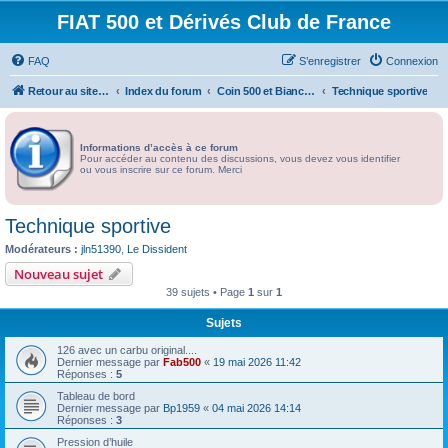
FIAT 500 et Dérivés Club de France
FAQ
S’enregistrer
Connexion
Retour au site du Club
Index du forum
Coin 500 et Bianchina
Technique sportive
Informations d’accès à ce forum
Pour accéder au contenu des discussions, vous devez vous identifier
ou vous inscrire sur ce forum. Merci
Technique sportive
Modérateurs :
jln51390
,
Le Dissident
Nouveau sujet
39 sujets • Page
1
sur
1
Sujets
126 avec un carbu original....
Dernier message par
Fab500
«
19 mai 2026 11:42
Réponses :
5
Tableau de bord
Dernier message par
Bp1959
«
04 mai 2026 14:14
Réponses :
3
Pression d’huile