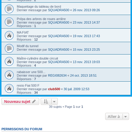
Maquettage du tableau de bord
Dernier message par
SQUADRA500
«
26 nov. 2013 09:26
Prépa des arbres de roues arrière
Dernier message par
SQUADRA500
«
23 nov. 2013 14:37
Réponses :
1
MA FIAT
Dernier message par
SQUADRA500
«
19 nov. 2013 17:43
Réponses :
12
Modif du tunnel
Dernier message par
SQUADRA500
«
15 nov. 2013 23:25
Maître-cylindre double circuit
Dernier message par
SQUADRA500
«
13 nov. 2013 19:03
Réponses :
4
rabaisser une 500...
Dernier message par
REGI082634
«
24 oct. 2013 18:51
Réponses :
7
resto Fiat 500 F
Dernier message par
club500
«
30 juil. 2009 12:53
Réponses :
34
Nouveau sujet
39 sujets • Page
1
sur
1
Aller à
PERMISSIONS DU FORUM