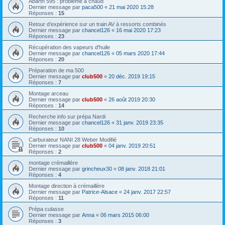
Abarth 595 : problème à chaud
Dernier message par
paca500
«
21 mai 2020 15:28
Réponses :
15
Retour d’expérience sur un train AV à ressorts combinés
Dernier message par
chancel126
«
16 mai 2020 17:23
Réponses :
23
Récupération des vapeurs d'huile
Dernier message par
chancel126
«
05 mars 2020 17:44
Réponses :
20
Préparation de ma 500
Dernier message par
club500
«
20 déc. 2019 19:15
Réponses :
7
Montage arceau
Dernier message par
club500
«
26 août 2019 20:30
Réponses :
14
Recherche info sur prépa Nardi
Dernier message par
chancel126
«
31 janv. 2019 23:35
Réponses :
10
Carburateur NANI 28 Weber Modifié
Dernier message par
club500
«
04 janv. 2019 20:51
Réponses :
2
montage crémaillère
Dernier message par
grincheux30
«
08 janv. 2018 21:01
Réponses :
4
Montage direction à crémaillère
Dernier message par
Patrice-Alsace
«
24 janv. 2017 22:57
Réponses :
11
Prépa culasse
Dernier message par
Anna
«
06 mars 2015 06:00
Réponses :
3