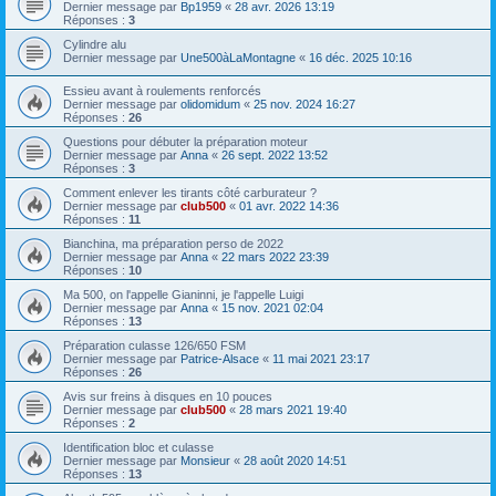
Dernier message par
Bp1959
«
28 avr. 2026 13:19
Réponses :
3
Cylindre alu
Dernier message par
Une500àLaMontagne
«
16 déc. 2025 10:16
Essieu avant à roulements renforcés
Dernier message par
olidomidum
«
25 nov. 2024 16:27
Réponses :
26
Questions pour débuter la préparation moteur
Dernier message par
Anna
«
26 sept. 2022 13:52
Réponses :
3
Comment enlever les tirants côté carburateur ?
Dernier message par
club500
«
01 avr. 2022 14:36
Réponses :
11
Bianchina, ma préparation perso de 2022
Dernier message par
Anna
«
22 mars 2022 23:39
Réponses :
10
Ma 500, on l'appelle Gianinni, je l'appelle Luigi
Dernier message par
Anna
«
15 nov. 2021 02:04
Réponses :
13
Préparation culasse 126/650 FSM
Dernier message par
Patrice-Alsace
«
11 mai 2021 23:17
Réponses :
26
Avis sur freins à disques en 10 pouces
Dernier message par
club500
«
28 mars 2021 19:40
Réponses :
2
Identification bloc et culasse
Dernier message par
Monsieur
«
28 août 2020 14:51
Réponses :
13