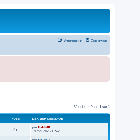
S’enregistrer
Connexion
39 sujets • Page
1
sur
1
VUES
DERNIER MESSAGE
D
par
Fab500
V
49
e
19 mai 2026 11:42
r
u
n
D