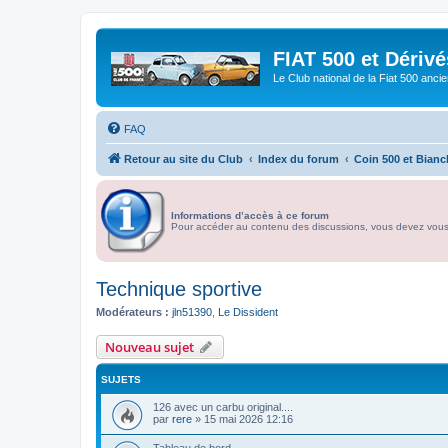
FIAT 500 et Dériv
Le Club national de la Fiat 500 anci
FAQ
Retour au site du Club
Index du forum
Coin 500 et Bianc
Informations d’accès à ce forum
Pour accéder au contenu des discussions, vous devez vous id
Technique sportive
Modérateurs :
jln51390
,
Le Dissident
Nouveau sujet
SUJETS
126 avec un carbu original....
par
rere
»
15 mai 2026 12:16