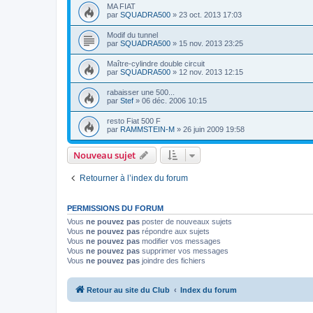
MA FIAT
par
SQUADRA500
»
23 oct. 2013 17:03
Modif du tunnel
par
SQUADRA500
»
15 nov. 2013 23:25
Maître-cylindre double circuit
par
SQUADRA500
»
12 nov. 2013 12:15
rabaisser une 500...
par
Stef
»
06 déc. 2006 10:15
resto Fiat 500 F
par
RAMMSTEIN-M
»
26 juin 2009 19:58
Nouveau sujet
Retourner à l’index du forum
PERMISSIONS DU FORUM
Vous
ne pouvez pas
poster de nouveaux sujets
Vous
ne pouvez pas
répondre aux sujets
Vous
ne pouvez pas
modifier vos messages
Vous
ne pouvez pas
supprimer vos messages
Vous
ne pouvez pas
joindre des fichiers
Retour au site du Club
Index du forum