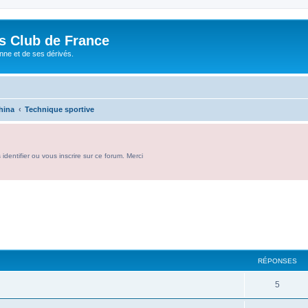
és Club de France
enne et de ses dérivés.
hina
Technique sportive
entifier ou vous inscrire sur ce forum. Merci
RÉPONSES
R
5
é