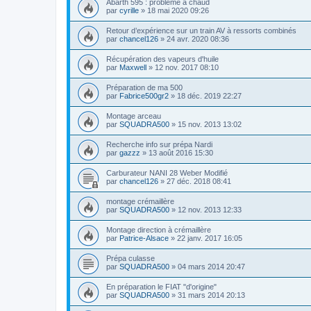
Abarth 595 : problème à chaud
par
cyrille
»
18 mai 2020 09:26
Retour d’expérience sur un train AV à ressorts combinés
par
chancel126
»
24 avr. 2020 08:36
Récupération des vapeurs d'huile
par
Maxwell
»
12 nov. 2017 08:10
Préparation de ma 500
par
Fabrice500gr2
»
18 déc. 2019 22:27
Montage arceau
par
SQUADRA500
»
15 nov. 2013 13:02
Recherche info sur prépa Nardi
par
gazzz
»
13 août 2016 15:30
Carburateur NANI 28 Weber Modifié
par
chancel126
»
27 déc. 2018 08:41
montage crémaillère
par
SQUADRA500
»
12 nov. 2013 12:33
Montage direction à crémaillère
par
Patrice-Alsace
»
22 janv. 2017 16:05
Prépa culasse
par
SQUADRA500
»
04 mars 2014 20:47
En préparation le FIAT "d'origine"
par
SQUADRA500
»
31 mars 2014 20:13