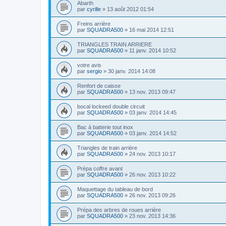
Abarth
par
cyrille
»
13 août 2012 01:54
Freins arrière
par
SQUADRA500
»
16 mai 2014 12:51
TRIANGLES TRAIN ARRIERE
par
SQUADRA500
»
11 janv. 2014 10:52
votre avis
par
sergio
»
30 janv. 2014 14:08
Renfort de caisse
par
SQUADRA500
»
13 nov. 2013 09:47
bocal lockeed double circuit
par
SQUADRA500
»
03 janv. 2014 14:45
Bac à batterie tout inox
par
SQUADRA500
»
03 janv. 2014 14:52
Triangles de train arrière
par
SQUADRA500
»
24 nov. 2013 10:17
Prépa coffre avant
par
SQUADRA500
»
26 nov. 2013 10:22
Maquettage du tableau de bord
par
SQUADRA500
»
26 nov. 2013 09:26
Prépa des arbres de roues arrière
par
SQUADRA500
»
23 nov. 2013 14:36