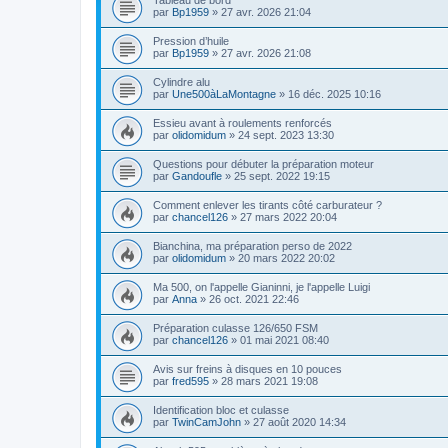
Tableau de bord
par
Bp1959
»
27 avr. 2026 21:04
Pression d’huile
par
Bp1959
»
27 avr. 2026 21:08
Cylindre alu
par
Une500àLaMontagne
»
16 déc. 2025 10:16
Essieu avant à roulements renforcés
par
olidomidum
»
24 sept. 2023 13:30
Questions pour débuter la préparation moteur
par
Gandoufle
»
25 sept. 2022 19:15
Comment enlever les tirants côté carburateur ?
par
chancel126
»
27 mars 2022 20:04
Bianchina, ma préparation perso de 2022
par
olidomidum
»
20 mars 2022 20:02
Ma 500, on l'appelle Gianinni, je l'appelle Luigi
par
Anna
»
26 oct. 2021 22:46
Préparation culasse 126/650 FSM
par
chancel126
»
01 mai 2021 08:40
Avis sur freins à disques en 10 pouces
par
fred595
»
28 mars 2021 19:08
Identification bloc et culasse
par
TwinCamJohn
»
27 août 2020 14:34