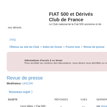
FIAT 500 et Dérivés
Club de France
Le Club national de la Fiat 500 ancienne et de
ses dérivés.
FAQ
Retour au site du Club
Index du forum
Fourre tout
Revue de presse
Informations d’accès à ce forum
Pour accéder au contenu des discussions, vous devez vous identifier ou vo
Revue de presse
Modérateur :
jln51390
Nouveau sujet
SUJETS
RÉPONSES
VUES
DERNIE
D
Livre Idées + Fiat 500 :
par
Anna