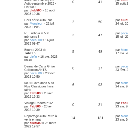
p
e
Auto Plus Classiques
par
club
e
s
R
V
0
41
e
Août-septembre 2023 -
15 août 
s
r
a
s
r
Fiat 600
o
s
m
g
é
u
n
par
club500
»
15 août
e
e
e
i
2023 19:36
s
n
p
e
e
s
D
Hors série Auto Plus
par
club
s
r
a
R
V
2
50
s
e
par
Monsieur
»
22 juil.
24 juil. 
o
s
m
g
r
2023 11:05
e
e
é
u
e
n
s
n
D
R5 Turbo à la 500
par
paca
i
s
R
V
3
47
p
e
e
méritante !
15 juin 2
s
e
a
s
r
par
paca500
»
14 juin
r
g
é
u
n
2023 09:47
o
s
m
e
e
i
e
p
e
D
Bourse 2023 de
par
Mons
e
s
n
R
V
5
48
e
TARBES
17 avr. 
s
r
s
r
par
cleflo
»
16 avr. 2023
o
s
m
a
s
é
u
n
08:40
e
g
i
s
n
e
e
p
e
D
Demande Carte Grise
par
paca
e
s
R
V
0
17
e
Collection ANTS
23 févr.
r
a
s
r
par
paca500
»
23 févr.
s
o
s
m
g
é
u
n
2023 10:50
e
e
e
i
s
n
p
e
D
500 Nuova dans Auto
par
Mons
e
s
R
V
6
93
e
Plus Classiques hors
24 avr. 
s
r
a
s
r
série
o
s
m
g
é
u
n
par
Fab500
»
23 avr.
e
e
e
i
2022 19:33
s
n
p
e
e
s
D
Vintage Racers n°42
par
Fab
s
r
a
R
V
0
31
s
e
par
Fab500
»
23 avr.
23 avr. 
o
s
m
g
r
2022 19:39
e
e
é
u
e
n
s
n
D
Reportage Auto Rétro à
par
Mons
i
s
R
V
14
181
p
e
e
venir en mai
23 avr. 
s
e
a
s
r
par
club500
»
25 mars
r
g
é
u
n
2022 19:57
o
s
m
e