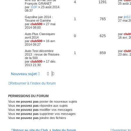
p
e
e
livre sur la Fiat 500 de
par
club
e
s
n
R
V
4
1291
e
François GRANET
25 août 
r
s
r
par
110F
»
23 août 2014
o
s
s
m
a
s
é
u
n
08:37
e
g
i
s
n
e
e
p
e
D
Gazoline juin 2014 :
par
jln51
e
s
R
V
1
765
e
Texane et Gamine
27 mai 2
r
a
s
r
par
club500
»
27 mai
s
o
s
m
g
é
u
n
2014 08:00
e
e
e
i
s
n
p
e
D
Auto Plus Classiques
par
club
e
s
R
V
0
625
e
avril 2014
16 avr. 
s
r
a
s
r
par
club500
»
16 avr.
o
s
m
g
é
u
n
2014 09:27
e
e
e
i
s
n
p
e
D
Auto Test décembre
par
club
e
s
R
V
1
859
e
2013 : revue de l'histoire
23 déc. 
s
r
a
s
r
de la 500
o
s
m
g
é
u
n
par
club500
»
17 déc.
e
e
e
i
2013 21:30
s
n
p
e
e
s
s
r
a
Nouveau sujet
s
o
s
m
g
e
e
e
s
n
Retourner à l’index du forum
s
s
a
s
g
PERMISSIONS DU FORUM
e
e
Vous
ne pouvez pas
poster de nouveaux sujets
Vous
ne pouvez pas
répondre aux sujets
s
Vous
ne pouvez pas
modifier vos messages
Vous
ne pouvez pas
supprimer vos messages
Vous
ne pouvez pas
joindre des fichiers
Retour au site du Club
Index du forum
Supprimer le