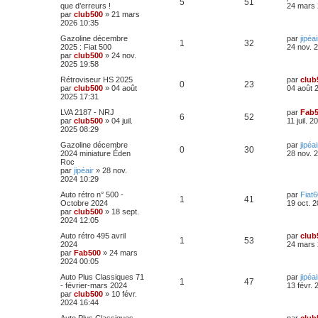
R
V
5
51
e
que d’erreurs !
24 mars 
r
par
club500
»
21 mars
é
u
n
2026 10:35
i
p
e
D
Gazoline décembre
par
jipéai
e
R
V
1
32
e
2025 : Fiat 500
24 nov. 
r
r
par
club500
»
24 nov.
o
s
m
é
u
n
2025 19:58
e
i
s
n
p
e
D
Rétroviseur HS 2025
par
club
e
s
R
V
0
23
e
par
club500
»
04 août
04 août 
r
a
s
r
2025 17:31
o
s
m
g
é
u
n
e
e
e
D
LVA 2187 - NRJ
par
Fab
i
s
n
R
V
6
52
p
e
e
par
club500
»
04 juil.
11 juil. 
e
s
r
2025 08:29
s
r
a
s
é
u
n
o
s
m
g
D
Gazoline décembre
par
jipéai
i
e
R
V
e
0
30
e
p
e
e
2024 miniature Éden
28 nov. 
e
s
n
r
Roc
r
s
é
u
n
par
jipéair
»
28 nov.
s
o
s
m
a
s
i
2024 10:29
e
g
p
e
e
s
n
e
e
D
Auto rétro n° 500 -
par
Fiat
r
s
R
V
1
41
e
Octobre 2024
19 oct. 
o
s
m
a
s
r
par
club500
»
18 sept.
s
e
g
é
u
n
2024 12:05
s
n
e
e
i
s
p
e
D
Auto rétro 495 avril
par
club
e
a
R
V
1
53
s
e
2024
24 mars 
s
r
g
r
par
Fab500
»
24 mars
o
s
m
e
é
u
e
n
2024 00:05
e
i
s
n
p
e
D
Auto Plus Classiques 71
par
jipéai
s
e
s
R
V
1
47
e
- février-mars 2024
13 févr.
r
a
s
r
par
club500
»
10 févr.
o
s
m
g
é
u
n
2024 16:44
e
e
e
i
s
n
D