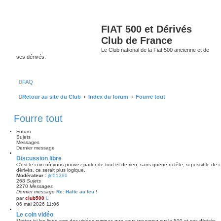
FIAT 500 et Dérivés
Club de France
Le Club national de la Fiat 500 ancienne et de
ses dérivés.
FAQ
Retour au site du Club
Index du forum
Fourre tout
Fourre tout
Forum
Sujets
Messages
Dernier message
Discussion libre
C'est le coin où vous pouvez parler de tout et de rien, sans queue ni tête, si possible de
dérivés, ce serait plus logique.
Modérateur :
jln51390
268
Sujets
2270
Messages
Dernier message
Re: Halte au feu !
V
par
club500
o
06 mai 2026 11:06
i
r
Le coin vidéo
l
Mettez ici les liens vers des vidéos sympas que vous trouverez sur la 500 et ses dérivés.