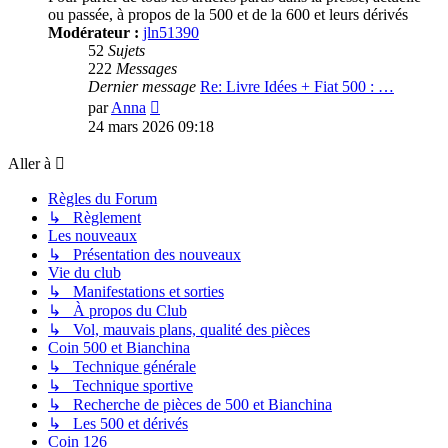
ou passée, à propos de la 500 et de la 600 et leurs dérivés
Modérateur :
jln51390
52
Sujets
222
Messages
Dernier message
Re: Livre Idées + Fiat 500 : …
Voir
par
Anna
le
24 mars 2026 09:18
dernier
message
Aller à
Règles du Forum
↳ Règlement
Les nouveaux
↳ Présentation des nouveaux
Vie du club
↳ Manifestations et sorties
↳ À propos du Club
↳ Vol, mauvais plans, qualité des pièces
Coin 500 et Bianchina
↳ Technique générale
↳ Technique sportive
↳ Recherche de pièces de 500 et Bianchina
↳ Les 500 et dérivés
Coin 126