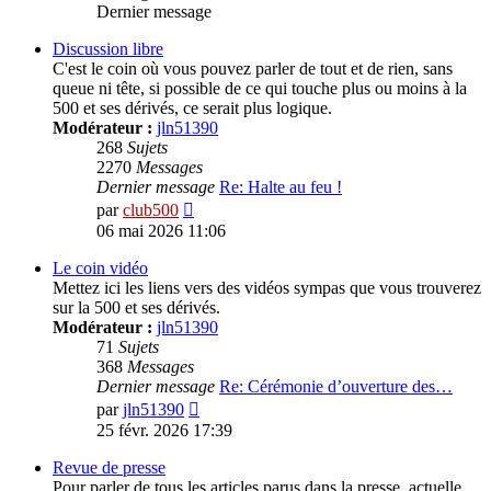
Dernier message
Discussion libre
C'est le coin où vous pouvez parler de tout et de rien, sans
queue ni tête, si possible de ce qui touche plus ou moins à la
500 et ses dérivés, ce serait plus logique.
Modérateur :
jln51390
268
Sujets
2270
Messages
Dernier message
Re: Halte au feu !
Voir
par
club500
le
06 mai 2026 11:06
dernier
message
Le coin vidéo
Mettez ici les liens vers des vidéos sympas que vous trouverez
sur la 500 et ses dérivés.
Modérateur :
jln51390
71
Sujets
368
Messages
Dernier message
Re: Cérémonie d’ouverture des…
Voir
par
jln51390
le
25 févr. 2026 17:39
dernier
message
Revue de presse
Pour parler de tous les articles parus dans la presse, actuelle