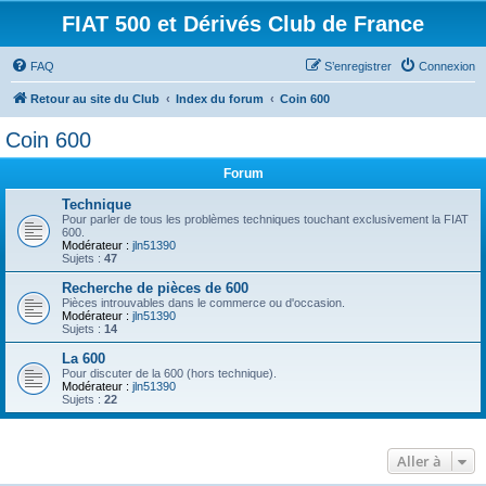
FIAT 500 et Dérivés Club de France
FAQ
S’enregistrer
Connexion
Retour au site du Club
Index du forum
Coin 600
Coin 600
Forum
Technique
Pour parler de tous les problèmes techniques touchant exclusivement la FIAT
600.
Modérateur :
jln51390
Sujets :
47
Recherche de pièces de 600
Pièces introuvables dans le commerce ou d'occasion.
Modérateur :
jln51390
Sujets :
14
La 600
Pour discuter de la 600 (hors technique).
Modérateur :
jln51390
Sujets :
22
Aller à