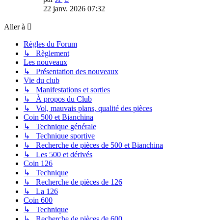
le
22 janv. 2026 07:32
dernier
message
Aller à
Règles du Forum
↳ Règlement
Les nouveaux
↳ Présentation des nouveaux
Vie du club
↳ Manifestations et sorties
↳ À propos du Club
↳ Vol, mauvais plans, qualité des pièces
Coin 500 et Bianchina
↳ Technique générale
↳ Technique sportive
↳ Recherche de pièces de 500 et Bianchina
↳ Les 500 et dérivés
Coin 126
↳ Technique
↳ Recherche de pièces de 126
↳ La 126
Coin 600
↳ Technique
↳ Recherche de pièces de 600