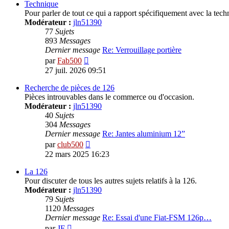
Technique
Pour parler de tout ce qui a rapport spécifiquement avec la tech
Modérateur :
jln51390
77
Sujets
893
Messages
Dernier message
Re: Verrouillage portière
Voir
par
Fab500
le
27 juil. 2026 09:51
dernier
message
Recherche de pièces de 126
Pièces introuvables dans le commerce ou d'occasion.
Modérateur :
jln51390
40
Sujets
304
Messages
Dernier message
Re: Jantes aluminium 12”
Voir
par
club500
le
22 mars 2025 16:23
dernier
message
La 126
Pour discuter de tous les autres sujets relatifs à la 126.
Modérateur :
jln51390
79
Sujets
1120
Messages
Dernier message
Re: Essai d'une Fiat-FSM 126p…
Voir
par
JF