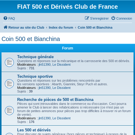
FIAT 500 et Dérivés Club de France
FAQ
S’enregistrer
Connexion
Retour au site du Club
Index du forum
Coin 500 et Bianchina
Coin 500 et Bianchina
Forum
Technique générale
Questions et réponses sur la mécanique et la carrosserie des 500 et dérivés.
Modérateurs :
jln51390
,
Le Dissident
Sujets :
731
Technique sportive
Questions et réponses sur les problèmes rencontrés par
les versions sportives : Abarth, Giannini, Steyr Puch et autres.
Modérateurs :
jln51390
,
Le Dissident
Sujets :
39
Recherche de pièces de 500 et Bianchina
Pièces qui sont introuvables dans le commerce ou d'occasion. Ceci pourra
amener le Club à lancer des refabrications si nécessaire (ce n'est pas un
forum de petites annonces pour pièces pas trop difficiles à trouver ni un forum
de vente).
Modérateurs :
jln51390
,
Le Dissident
Sujets :
176
Les 500 et dérivés
Pour discuter de sujets généraux (hors pièces et technique) à propos de la