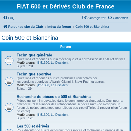
FIAT 500 et Dérivés Club de France
FAQ
S’enregistrer
Connexion
Retour au site du Club
Index du forum
Coin 500 et Bianchina
Coin 500 et Bianchina
Forum
Technique générale
Questions et réponses sur la mécanique et la carrosserie des 500 et dérivés.
Modérateurs :
jln51390
,
Le Dissident
Sujets :
731
Technique sportive
Questions et réponses sur les problèmes rencontrés par
les versions sportives : Abarth, Giannini, Steyr Puch et autres.
Modérateurs :
jln51390
,
Le Dissident
Sujets :
39
Recherche de pièces de 500 et Bianchina
Pièces qui sont introuvables dans le commerce ou d'occasion. Ceci pourra
amener le Club à lancer des refabrications si nécessaire (ce n'est pas un
forum de petites annonces pour pièces pas trop difficiles à trouver ni un forum
de vente).
Modérateurs :
jln51390
,
Le Dissident
Sujets :
176
Les 500 et dérivés
Pour discuter de sujets généraux (hors pièces et technique) à propos de la