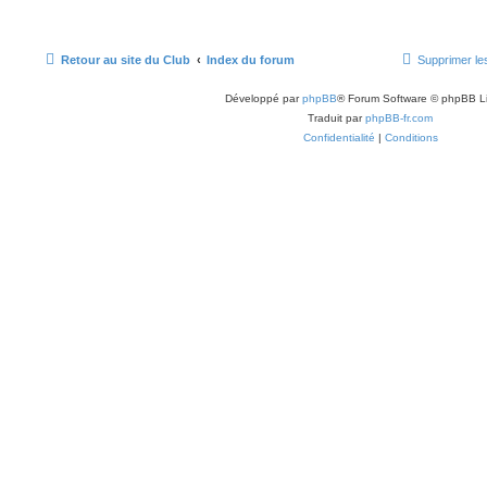
a
s
g
g
e
e
Retour au site du Club
Index du forum
Supprimer le
s
Développé par
phpBB
® Forum Software © phpBB L
Traduit par
phpBB-fr.com
Confidentialité
|
Conditions