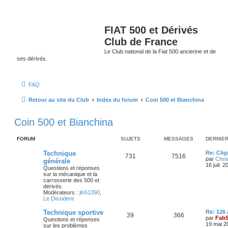
FIAT 500 et Dérivés
Club de France
Le Club national de la Fiat 500 ancienne et de
ses dérivés.
FAQ
Retour au site du Club
Index du forum
Coin 500 et Bianchina
Coin 500 et Bianchina
FORUM
SUJETS
MESSAGES
DERNIE
D
Technique
Re: Cli
S
M
731
7516
e
par
Chris
générale
r
16 juil. 
Questions et réponses
u
e
n
sur la mécanique et la
i
carrosserie des 500 et
j
s
e
dérivés.
r
Modérateurs :
jln51390
,
e
s
m
Le Dissident
e
s
t
a
D
Technique sportive
Re: 126
s
S
M
39
366
e
par
Fab
Questions et réponses
a
s
g
r
19 mai 2
sur les problèmes
g
u
e