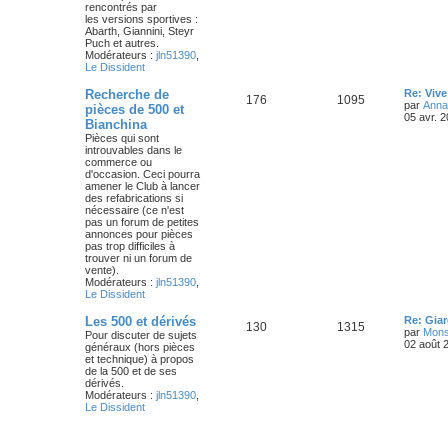
n
rencontrés par
e
e
i
les versions sportives :
j
s
e
Abarth, Giannini, Steyr
s
r
Puch et autres.
e
s
m
Modérateurs :
jln51390
,
e
Le Dissident
s
t
a
s
D
Recherche de
Re: Vive
S
M
176
1095
a
s
g
e
par
Anna
pièces de 500 et
g
r
05 avr. 
Bianchina
e
u
e
n
e
Pièces qui sont
i
introuvables dans le
j
s
e
s
commerce ou
r
d'occasion. Ceci pourra
e
s
m
amener le Club à lancer
e
des refabrications si
s
t
a
nécessaire (ce n'est
s
pas un forum de petites
a
s
g
annonces pour pièces
g
pas trop difficiles à
e
e
trouver ni un forum de
vente).
s
Modérateurs :
jln51390
,
Le Dissident
D
Les 500 et dérivés
Re: Gia
S
M
130
1315
e
par
Mons
Pour discuter de sujets
r
02 août 
généraux (hors pièces
u
e
n
et technique) à propos
i
de la 500 et de ses
j
s
e
dérivés.
r
Modérateurs :
jln51390
,
e
s
m
Le Dissident
e
s
t
a
s