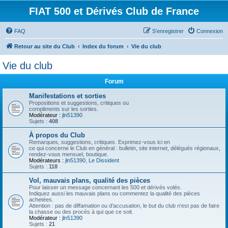
FIAT 500 et Dérivés Club de France
FAQ
S’enregistrer
Connexion
Retour au site du Club
Index du forum
Vie du club
Vie du club
Forum
Manifestations et sorties
Propositions et suggestions, critiques ou
compliments sur les sorties.
Modérateur :
jln51390
Sujets :
408
À propos du Club
Remarques, suggestions, critiques. Exprimez-vous ici en
ce qui concerne le Club en général : bulletin, site internet, délégués régionaux,
rendez-vous mensuel, boutique.
Modérateurs :
jln51390
,
Le Dissident
Sujets :
118
Vol, mauvais plans, qualité des pièces
Pour laisser un message concernant les 500 et dérivés volés.
Indiquez aussi les mauvais plans ou commentez la qualité des pièces
achetées.
Attention : pas de diffamation ou d'accusation, le but du club n'est pas de faire
la chasse ou des procès à qui que ce soit.
Modérateur :
jln51390
Sujets :
21