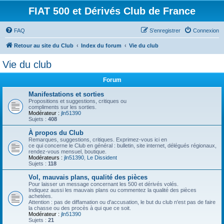
FIAT 500 et Dérivés Club de France
FAQ
S’enregistrer
Connexion
Retour au site du Club
Index du forum
Vie du club
Vie du club
Forum
Manifestations et sorties
Propositions et suggestions, critiques ou
compliments sur les sorties.
Modérateur :
jln51390
Sujets :
408
À propos du Club
Remarques, suggestions, critiques. Exprimez-vous ici en
ce qui concerne le Club en général : bulletin, site internet, délégués régionaux,
rendez-vous mensuel, boutique.
Modérateurs :
jln51390
,
Le Dissident
Sujets :
118
Vol, mauvais plans, qualité des pièces
Pour laisser un message concernant les 500 et dérivés volés.
Indiquez aussi les mauvais plans ou commentez la qualité des pièces
achetées.
Attention : pas de diffamation ou d'accusation, le but du club n'est pas de faire
la chasse ou des procès à qui que ce soit.
Modérateur :
jln51390
Sujets :
21