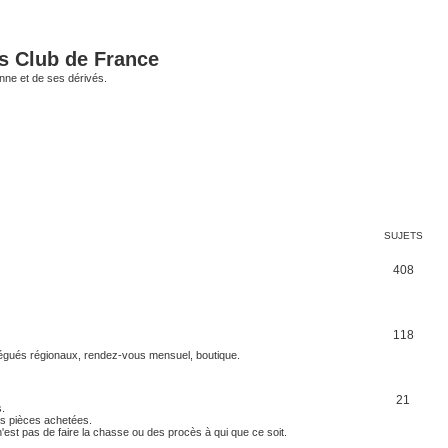
és Club de France
enne et de ses dérivés.
SUJETS
S
408
u
j
S
118
e
 délégués régionaux, rendez-vous mensuel, boutique.
u
t
j
S
s
21
.
e
es pièces achetées.
u
 n'est pas de faire la chasse ou des procès à qui que ce soit.
t