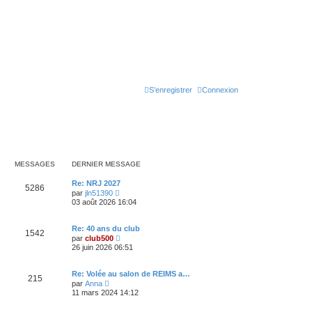
S’enregistrer
Connexion
MESSAGES
DERNIER MESSAGE
D
Re: NRJ 2027
M
5286
e
V
par
jln51390
r
o
03 août 2026 16:04
e
n
i
i
r
s
e
l
D
Re: 40 ans du club
M
1542
r
e
e
V
par
club500
s
m
d
r
o
26 juin 2026 06:51
e
e
e
n
i
s
r
a
i
r
s
n
s
e
l
D
Re: Volée au salon de REIMS a…
a
i
M
g
215
r
e
e
V
g
e
par
Anna
s
m
d
r
o
e
r
11 mars 2024 14:12
e
e
e
e
n
i
m
s
r
a
i
r
e
s
n