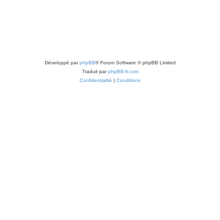
j
s
e
t
s
Développé par
phpBB
® Forum Software © phpBB Limited
Traduit par
phpBB-fr.com
Confidentialité
|
Conditions