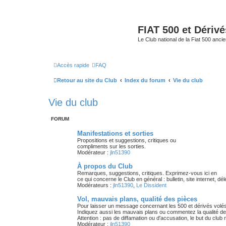
FIAT 500 et Dériv
Le Club national de la Fiat 500 anci
Accès rapide
FAQ
Retour au site du Club
Index du forum
Vie du club
Vie du club
FORUM
Manifestations et sorties
Propositions et suggestions, critiques ou
compliments sur les sorties.
Modérateur :
jln51390
À propos du Club
Remarques, suggestions, critiques. Exprimez-vous ici en
ce qui concerne le Club en général : bulletin, site internet,
Modérateurs :
jln51390
,
Le Dissident
Vol, mauvais plans, qualité des pièces
Pour laisser un message concernant les 500 et dérivés volés
Indiquez aussi les mauvais plans ou commentez la qualité d
Attention : pas de diffamation ou d'accusation, le but du club
Modérateur :
jln51390