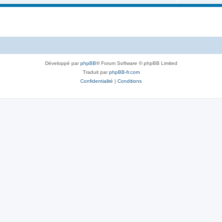
j
s
e
t
s
Développé par
phpBB
® Forum Software © phpBB Limited
Traduit par
phpBB-fr.com
Confidentialité
|
Conditions