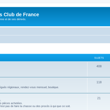
és Club de France
enne et de ses dérivés.
SUJETS
S
408
u
j
S
118
e
 délégués régionaux, rendez-vous mensuel, boutique.
u
t
j
S
s
21
.
e
es pièces achetées.
u
 n'est pas de faire la chasse ou des procès à qui que ce soit.
t