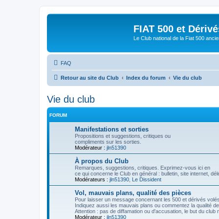
FIAT 500 et Dériv
Le Club national de la Fiat 500 anci
FAQ
Retour au site du Club
Index du forum
Vie du club
Vie du club
FORUM
Manifestations et sorties
Propositions et suggestions, critiques ou
compliments sur les sorties.
Modérateur :
jln51390
À propos du Club
Remarques, suggestions, critiques. Exprimez-vous ici en
ce qui concerne le Club en général : bulletin, site internet,
Modérateurs :
jln51390
,
Le Dissident
Vol, mauvais plans, qualité des pièces
Pour laisser un message concernant les 500 et dérivés volés
Indiquez aussi les mauvais plans ou commentez la qualité d
Attention : pas de diffamation ou d'accusation, le but du club
Modérateur :
jln51390