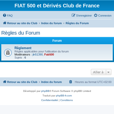
FIAT 500 et Dérivés Club de France
FAQ
S’enregistrer
Connexion
Retour au site du Club
Index du forum
Règles du Forum
Règles du Forum
Forum
Règlement
Règles applicables pour l'utilisation du forum
Modérateurs :
jln51390
,
Fab500
Sujets :
6
Aller à
Retour au site du Club
Index du forum
Heures au format
UTC+02:00
Développé par
phpBB
® Forum Software © phpBB Limited
Traduit par
phpBB-fr.com
Confidentialité
|
Conditions