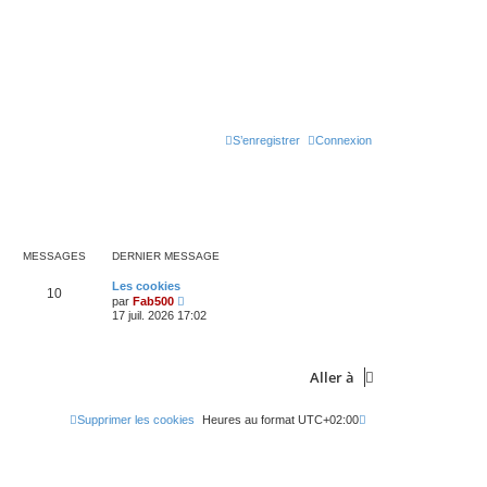
S’enregistrer
Connexion
MESSAGES
DERNIER MESSAGE
D
Les cookies
M
10
e
V
par
Fab500
r
o
17 juil. 2026 17:02
e
n
i
i
r
s
e
l
r
e
Aller à
s
m
d
e
e
s
r
a
s
n
Supprimer les cookies
Heures au format
UTC+02:00
a
i
g
g
e
e
r
e
m
e