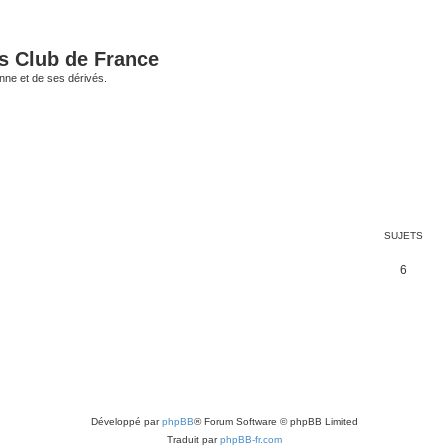
és Club de France
enne et de ses dérivés.
SUJETS
S
6
u
j
e
t
s
Développé par
phpBB
® Forum Software © phpBB Limited
Traduit par
phpBB-fr.com