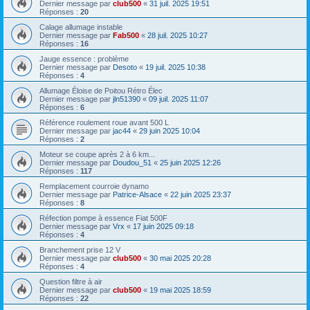
Dernier message par
club500
«
31 juil. 2025 19:51
Réponses :
20
Calage allumage instable
Dernier message par
Fab500
«
28 juil. 2025 10:27
Réponses :
16
Jauge essence : problème
Dernier message par
Desoto
«
19 juil. 2025 10:38
Réponses :
4
Allumage Éloise de Poitou Rétro Élec
Dernier message par
jln51390
«
09 juil. 2025 11:07
Réponses :
6
Référence roulement roue avant 500 L
Dernier message par
jac44
«
29 juin 2025 10:04
Réponses :
2
Moteur se coupe après 2 à 6 km...
Dernier message par
Doudou_51
«
25 juin 2025 12:26
Réponses :
117
Remplacement courroie dynamo
Dernier message par
Patrice-Alsace
«
22 juin 2025 23:37
Réponses :
8
Réfection pompe à essence Fiat 500F
Dernier message par
Vrx
«
17 juin 2025 09:18
Réponses :
4
Branchement prise 12 V
Dernier message par
club500
«
30 mai 2025 20:28
Réponses :
4
Question filtre à air
Dernier message par
club500
«
19 mai 2025 18:59
Réponses :
22