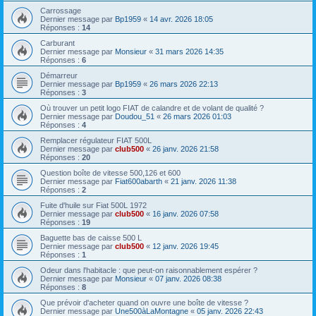
Carrossage
Dernier message par
Bp1959
«
14 avr. 2026 18:05
Réponses :
14
Carburant
Dernier message par
Monsieur
«
31 mars 2026 14:35
Réponses :
6
Démarreur
Dernier message par
Bp1959
«
26 mars 2026 22:13
Réponses :
3
Où trouver un petit logo FIAT de calandre et de volant de qualité ?
Dernier message par
Doudou_51
«
26 mars 2026 01:03
Réponses :
4
Remplacer régulateur FIAT 500L
Dernier message par
club500
«
26 janv. 2026 21:58
Réponses :
20
Question boîte de vitesse 500,126 et 600
Dernier message par
Fiat600abarth
«
21 janv. 2026 11:38
Réponses :
2
Fuite d'huile sur Fiat 500L 1972
Dernier message par
club500
«
16 janv. 2026 07:58
Réponses :
19
Baguette bas de caisse 500 L
Dernier message par
club500
«
12 janv. 2026 19:45
Réponses :
1
Odeur dans l'habitacle : que peut-on raisonnablement espérer ?
Dernier message par
Monsieur
«
07 janv. 2026 08:38
Réponses :
8
Que prévoir d'acheter quand on ouvre une boîte de vitesse ?
Dernier message par
Une500àLaMontagne
«
05 janv. 2026 22:43