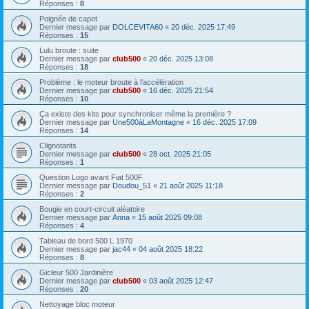
Réponses :
8
Poignée de capot
Dernier message par
DOLCEVITA60
«
20 déc. 2025 17:49
Réponses :
15
Lulu broute : suite
Dernier message par
club500
«
20 déc. 2025 13:08
Réponses :
18
Problème : le moteur broute à l’accélération
Dernier message par
club500
«
16 déc. 2025 21:54
Réponses :
10
Ça existe des kits pour synchroniser même la première ?
Dernier message par
Une500àLaMontagne
«
16 déc. 2025 17:09
Réponses :
14
Clignotants
Dernier message par
club500
«
28 oct. 2025 21:05
Réponses :
1
Question Logo avant Fiat 500F
Dernier message par
Doudou_51
«
21 août 2025 11:18
Réponses :
2
Bougie en court-circuit aléatoire
Dernier message par
Anna
«
15 août 2025 09:08
Réponses :
4
Tableau de bord 500 L 1970
Dernier message par
jac44
«
04 août 2025 18:22
Réponses :
8
Gicleur 500 Jardinière
Dernier message par
club500
«
03 août 2025 12:47
Réponses :
20
Nettoyage bloc moteur