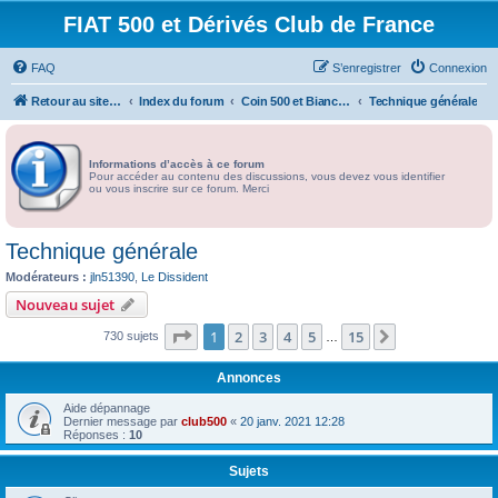
FIAT 500 et Dérivés Club de France
FAQ
S’enregistrer
Connexion
Retour au site du Club
Index du forum
Coin 500 et Bianchina
Technique générale
Informations d’accès à ce forum
Pour accéder au contenu des discussions, vous devez vous identifier
ou vous inscrire sur ce forum. Merci
Technique générale
Modérateurs :
jln51390
,
Le Dissident
Nouveau sujet
Page
1
sur
15
1
2
3
4
5
15
Suivante
730 sujets
…
Annonces
Aide dépannage
Dernier message par
club500
«
20 janv. 2021 12:28
Réponses :
10
Sujets