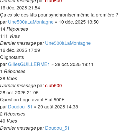
Dernier message
par
club500
16 déc. 2025 21:54
Ça existe des kits pour synchroniser même la première ?
par
Une500àLaMontagne
»
10 déc. 2025 13:50
14
Réponses
111
Vues
Dernier message
par
Une500àLaMontagne
16 déc. 2025 17:09
Clignotants
par
GillesGUILLERME1
»
28 oct. 2025 19:11
1
Réponses
38
Vues
Dernier message
par
club500
28 oct. 2025 21:05
Question Logo avant Fiat 500F
par
Doudou_51
»
20 août 2025 14:38
2
Réponses
40
Vues
Dernier message
par
Doudou_51