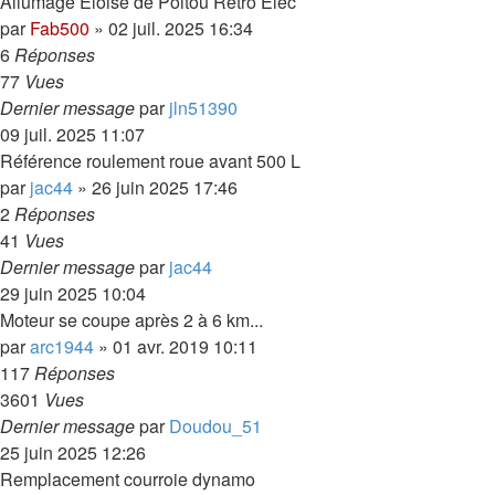
Allumage Éloise de Poitou Rétro Élec
par
Fab500
»
02 juil. 2025 16:34
6
Réponses
77
Vues
Dernier message
par
jln51390
09 juil. 2025 11:07
Référence roulement roue avant 500 L
par
jac44
»
26 juin 2025 17:46
2
Réponses
41
Vues
Dernier message
par
jac44
29 juin 2025 10:04
Moteur se coupe après 2 à 6 km...
par
arc1944
»
01 avr. 2019 10:11
117
Réponses
3601
Vues
Dernier message
par
Doudou_51
25 juin 2025 12:26
Remplacement courroie dynamo