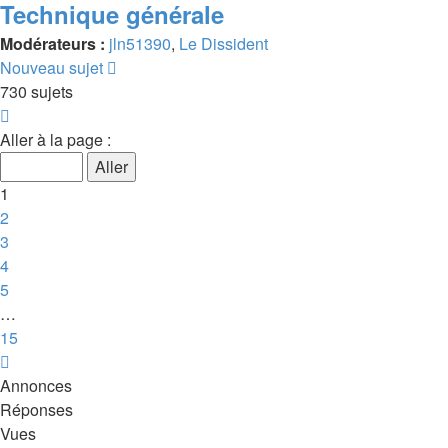
Technique générale
Modérateurs :
jln51390
,
Le Dissident
Nouveau sujet
730 sujets
Page
1
Aller à la page :
sur
15
1
2
3
4
5
…
15
Suivante
Annonces
Réponses
Vues