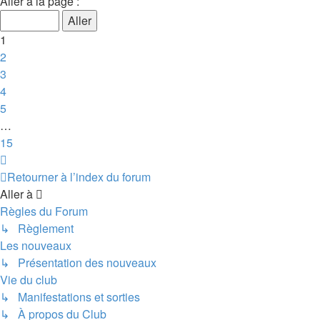
1
Aller à la page :
sur
15
1
2
3
4
5
…
15
Suivante
Retourner à l’index du forum
Aller à
Règles du Forum
↳ Règlement
Les nouveaux
↳ Présentation des nouveaux
Vie du club
↳ Manifestations et sorties
↳ À propos du Club