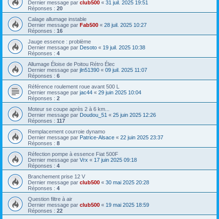
Dernier message par
club500
«
31 juil. 2025 19:51
Réponses :
20
Calage allumage instable
Dernier message par
Fab500
«
28 juil. 2025 10:27
Réponses :
16
Jauge essence : problème
Dernier message par
Desoto
«
19 juil. 2025 10:38
Réponses :
4
Allumage Éloise de Poitou Rétro Élec
Dernier message par
jln51390
«
09 juil. 2025 11:07
Réponses :
6
Référence roulement roue avant 500 L
Dernier message par
jac44
«
29 juin 2025 10:04
Réponses :
2
Moteur se coupe après 2 à 6 km...
Dernier message par
Doudou_51
«
25 juin 2025 12:26
Réponses :
117
Remplacement courroie dynamo
Dernier message par
Patrice-Alsace
«
22 juin 2025 23:37
Réponses :
8
Réfection pompe à essence Fiat 500F
Dernier message par
Vrx
«
17 juin 2025 09:18
Réponses :
4
Branchement prise 12 V
Dernier message par
club500
«
30 mai 2025 20:28
Réponses :
4
Question filtre à air
Dernier message par
club500
«
19 mai 2025 18:59
Réponses :
22