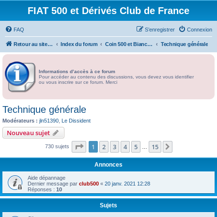
FIAT 500 et Dérivés Club de France
FAQ
S’enregistrer
Connexion
Retour au site du Club
Index du forum
Coin 500 et Bianchina
Technique générale
Informations d’accès à ce forum
Pour accéder au contenu des discussions, vous devez vous identifier
ou vous inscrire sur ce forum. Merci
Technique générale
Modérateurs :
jln51390
,
Le Dissident
Nouveau sujet
Page
1
sur
15
1
2
3
4
5
15
Suivante
730 sujets
…
Annonces
Aide dépannage
Dernier message par
club500
«
20 janv. 2021 12:28
Réponses :
10
Sujets