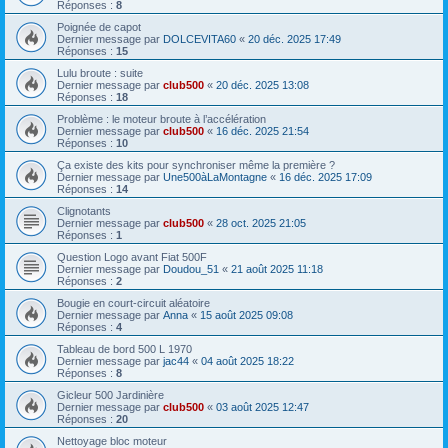
Réponses :
8
Poignée de capot
Dernier message par
DOLCEVITA60
«
20 déc. 2025 17:49
Réponses :
15
Lulu broute : suite
Dernier message par
club500
«
20 déc. 2025 13:08
Réponses :
18
Problème : le moteur broute à l’accélération
Dernier message par
club500
«
16 déc. 2025 21:54
Réponses :
10
Ça existe des kits pour synchroniser même la première ?
Dernier message par
Une500àLaMontagne
«
16 déc. 2025 17:09
Réponses :
14
Clignotants
Dernier message par
club500
«
28 oct. 2025 21:05
Réponses :
1
Question Logo avant Fiat 500F
Dernier message par
Doudou_51
«
21 août 2025 11:18
Réponses :
2
Bougie en court-circuit aléatoire
Dernier message par
Anna
«
15 août 2025 09:08
Réponses :
4
Tableau de bord 500 L 1970
Dernier message par
jac44
«
04 août 2025 18:22
Réponses :
8
Gicleur 500 Jardinière
Dernier message par
club500
«
03 août 2025 12:47
Réponses :
20
Nettoyage bloc moteur