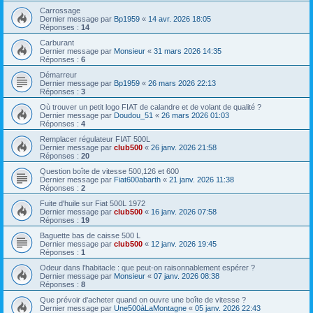
Carrossage
Dernier message par
Bp1959
«
14 avr. 2026 18:05
Réponses :
14
Carburant
Dernier message par
Monsieur
«
31 mars 2026 14:35
Réponses :
6
Démarreur
Dernier message par
Bp1959
«
26 mars 2026 22:13
Réponses :
3
Où trouver un petit logo FIAT de calandre et de volant de qualité ?
Dernier message par
Doudou_51
«
26 mars 2026 01:03
Réponses :
4
Remplacer régulateur FIAT 500L
Dernier message par
club500
«
26 janv. 2026 21:58
Réponses :
20
Question boîte de vitesse 500,126 et 600
Dernier message par
Fiat600abarth
«
21 janv. 2026 11:38
Réponses :
2
Fuite d'huile sur Fiat 500L 1972
Dernier message par
club500
«
16 janv. 2026 07:58
Réponses :
19
Baguette bas de caisse 500 L
Dernier message par
club500
«
12 janv. 2026 19:45
Réponses :
1
Odeur dans l'habitacle : que peut-on raisonnablement espérer ?
Dernier message par
Monsieur
«
07 janv. 2026 08:38
Réponses :
8
Que prévoir d'acheter quand on ouvre une boîte de vitesse ?
Dernier message par
Une500àLaMontagne
«
05 janv. 2026 22:43