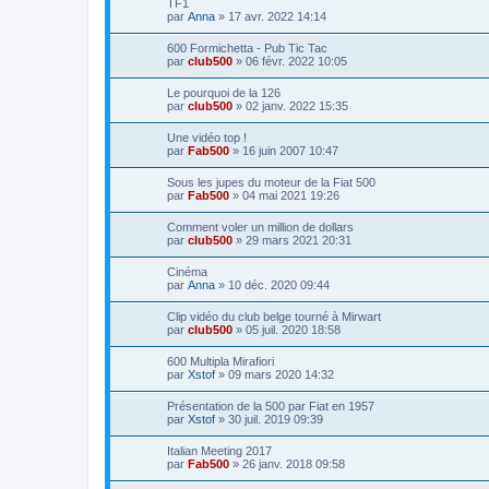
TF1
par
Anna
»
17 avr. 2022 14:14
600 Formichetta - Pub Tic Tac
par
club500
»
06 févr. 2022 10:05
Le pourquoi de la 126
par
club500
»
02 janv. 2022 15:35
Une vidéo top !
par
Fab500
»
16 juin 2007 10:47
Sous les jupes du moteur de la Fiat 500
par
Fab500
»
04 mai 2021 19:26
Comment voler un million de dollars
par
club500
»
29 mars 2021 20:31
Cinéma
par
Anna
»
10 déc. 2020 09:44
Clip vidéo du club belge tourné à Mirwart
par
club500
»
05 juil. 2020 18:58
600 Multipla Mirafiori
par
Xstof
»
09 mars 2020 14:32
Présentation de la 500 par Fiat en 1957
par
Xstof
»
30 juil. 2019 09:39
Italian Meeting 2017
par
Fab500
»
26 janv. 2018 09:58