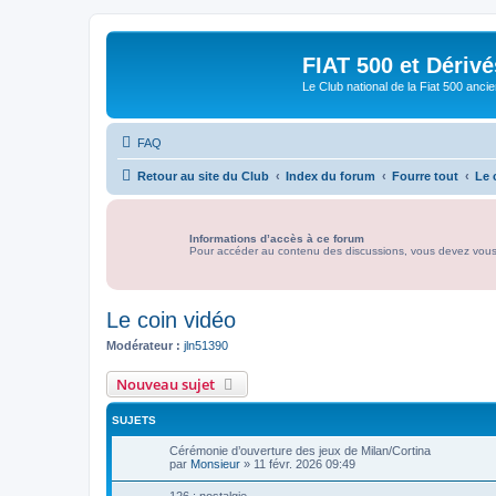
FIAT 500 et Dériv
Le Club national de la Fiat 500 anci
FAQ
Retour au site du Club
Index du forum
Fourre tout
Le 
Informations d’accès à ce forum
Pour accéder au contenu des discussions, vous devez vous id
Le coin vidéo
Modérateur :
jln51390
Nouveau sujet
SUJETS
Cérémonie d’ouverture des jeux de Milan/Cortina
par
Monsieur
»
11 févr. 2026 09:49