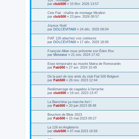
126 : nostalgie
par
club500
»
10 févr. 2026 13:57
Cine Fiat : chaîne de montage Mirafiori
par
club500
»
23 janv. 2026 08:57
Joyeux Noël
par
DOLCEVITA60
»
24 déc. 2025 09:04
FIAT 126 attachez vos ceintures
par
DOLCEVITA60
»
17 déc. 2025 18:06
François Allain nous présente son Éden Roc
par
Monsieur
»
21 nov. 2024 17:42
Expo temporaire au musée Matra de Romorantin
par
Fab500
»
27 avr. 2024 15:49
De la part de nos amis du club Fiat 500 Belgium
par
Fab500
»
26 nov. 2023 12:44
Redémarrage de cagadou à l’arrache
par
club500
»
19 oct. 2023 13:47
La Bianchina ça marche fort !
par
Fab500
»
20 juin 2023 08:48
Bouchon de Blois 2023
par
Fab500
»
15 mai 2023 09:27
La 126 en Angleterre
par
club500
»
07 mai 2023 16:59