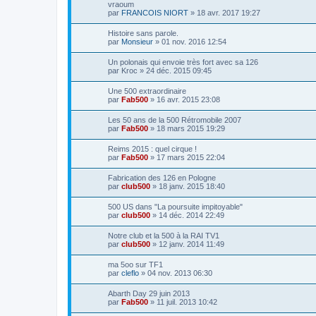
vraoum
par
FRANCOIS NIORT
»
18 avr. 2017 19:27
Histoire sans parole.
par
Monsieur
»
01 nov. 2016 12:54
Un polonais qui envoie très fort avec sa 126
par
Kroc
»
24 déc. 2015 09:45
Une 500 extraordinaire
par
Fab500
»
16 avr. 2015 23:08
Les 50 ans de la 500 Rétromobile 2007
par
Fab500
»
18 mars 2015 19:29
Reims 2015 : quel cirque !
par
Fab500
»
17 mars 2015 22:04
Fabrication des 126 en Pologne
par
club500
»
18 janv. 2015 18:40
500 US dans "La poursuite impitoyable"
par
club500
»
14 déc. 2014 22:49
Notre club et la 500 à la RAI TV1
par
club500
»
12 janv. 2014 11:49
ma 5oo sur TF1
par
cleflo
»
04 nov. 2013 06:30
Abarth Day 29 juin 2013
par
Fab500
»
11 juil. 2013 10:42