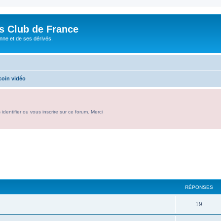
és Club de France
enne et de ses dérivés.
coin vidéo
entifier ou vous inscrire sur ce forum. Merci
RÉPONSES
R
19
é