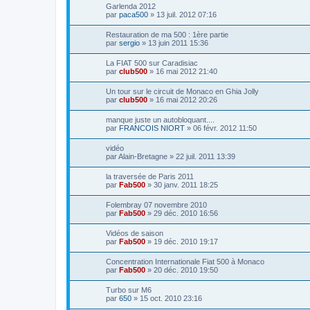
Garlenda 2012
par
paca500
»
13 juil. 2012 07:16
Restauration de ma 500 : 1ère partie
par
sergio
»
13 juin 2011 15:36
La FIAT 500 sur Caradisiac
par
club500
»
16 mai 2012 21:40
Un tour sur le circuit de Monaco en Ghia Jolly
par
club500
»
16 mai 2012 20:26
manque juste un autobloquant....
par
FRANCOIS NIORT
»
06 févr. 2012 11:50
vidéo
par
Alain-Bretagne
»
22 juil. 2011 13:39
la traversée de Paris 2011
par
Fab500
»
30 janv. 2011 18:25
Folembray 07 novembre 2010
par
Fab500
»
29 déc. 2010 16:56
Vidéos de saison
par
Fab500
»
19 déc. 2010 19:17
Concentration Internationale Fiat 500 à Monaco
par
Fab500
»
20 déc. 2010 19:50
Turbo sur M6
par
650
»
15 oct. 2010 23:16