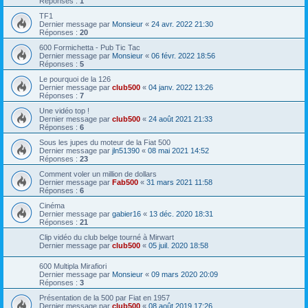
Réponses :
1
TF1
Dernier message par
Monsieur
«
24 avr. 2022 21:30
Réponses :
20
600 Formichetta - Pub Tic Tac
Dernier message par
Monsieur
«
06 févr. 2022 18:56
Réponses :
5
Le pourquoi de la 126
Dernier message par
club500
«
04 janv. 2022 13:26
Réponses :
7
Une vidéo top !
Dernier message par
club500
«
24 août 2021 21:33
Réponses :
6
Sous les jupes du moteur de la Fiat 500
Dernier message par
jln51390
«
08 mai 2021 14:52
Réponses :
23
Comment voler un million de dollars
Dernier message par
Fab500
«
31 mars 2021 11:58
Réponses :
6
Cinéma
Dernier message par
gabier16
«
13 déc. 2020 18:31
Réponses :
21
Clip vidéo du club belge tourné à Mirwart
Dernier message par
club500
«
05 juil. 2020 18:58
600 Multipla Mirafiori
Dernier message par
Monsieur
«
09 mars 2020 20:09
Réponses :
3
Présentation de la 500 par Fiat en 1957
Dernier message par
club500
«
08 août 2019 17:26