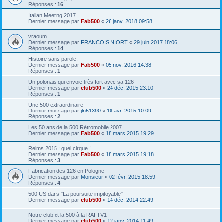
Réponses :
16
Italian Meeting 2017
Dernier message par
Fab500
«
26 janv. 2018 09:58
vraoum
Dernier message par
FRANCOIS NIORT
«
29 juin 2017 18:06
Réponses :
14
Histoire sans parole.
Dernier message par
Fab500
«
05 nov. 2016 14:38
Réponses :
1
Un polonais qui envoie très fort avec sa 126
Dernier message par
club500
«
24 déc. 2015 23:10
Réponses :
1
Une 500 extraordinaire
Dernier message par
jln51390
«
18 avr. 2015 10:09
Réponses :
2
Les 50 ans de la 500 Rétromobile 2007
Dernier message par
Fab500
«
18 mars 2015 19:29
Reims 2015 : quel cirque !
Dernier message par
Fab500
«
18 mars 2015 19:18
Réponses :
3
Fabrication des 126 en Pologne
Dernier message par
Monsieur
«
02 févr. 2015 18:59
Réponses :
4
500 US dans "La poursuite impitoyable"
Dernier message par
club500
«
14 déc. 2014 22:49
Notre club et la 500 à la RAI TV1
Dernier message par
club500
«
12 janv. 2014 11:49