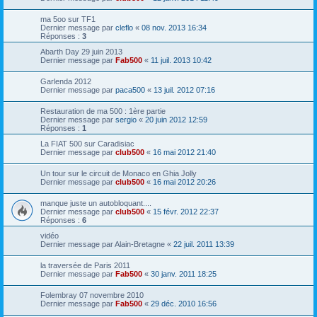
ma 5oo sur TF1
Dernier message par
cleflo
«
08 nov. 2013 16:34
Réponses :
3
Abarth Day 29 juin 2013
Dernier message par
Fab500
«
11 juil. 2013 10:42
Garlenda 2012
Dernier message par
paca500
«
13 juil. 2012 07:16
Restauration de ma 500 : 1ère partie
Dernier message par
sergio
«
20 juin 2012 12:59
Réponses :
1
La FIAT 500 sur Caradisiac
Dernier message par
club500
«
16 mai 2012 21:40
Un tour sur le circuit de Monaco en Ghia Jolly
Dernier message par
club500
«
16 mai 2012 20:26
manque juste un autobloquant....
Dernier message par
club500
«
15 févr. 2012 22:37
Réponses :
6
vidéo
Dernier message par
Alain-Bretagne
«
22 juil. 2011 13:39
la traversée de Paris 2011
Dernier message par
Fab500
«
30 janv. 2011 18:25
Folembray 07 novembre 2010
Dernier message par
Fab500
«
29 déc. 2010 16:56