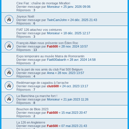
Cine Fiat : chaîne de montage Mirafiori
Dernier message par
Monsieur
«
25 janv. 2026 09:06
Réponses :
3
Joyeux Noël
Dernier message par
TwinCamJohn
«
24 déc. 2025 21:43
Réponses :
6
FIAT 126 attachez vos ceintures
Dernier message par
Monsieur
«
18 déc. 2025 12:17
Réponses :
3
François Allain nous présente son Éden Roc
Dernier message par
Fab500
«
28 nov. 2024 10:57
Réponses :
13
Expo temporaire au musée Matra de Romorantin
Dernier message par
Fiat600abarth
«
28 avr. 2024 14:58
Réponses :
2
De la part de nos amis du club Fiat 500 Belgium
Dernier message par
Anna
«
28 nov. 2023 13:57
Réponses :
4
Redémarrage de cagadou à l’arrache
Dernier message par
club500
«
24 oct. 2023 13:17
Réponses :
7
La Bianchina ça marche fort !
Dernier message par
Monsieur
«
21 juin 2023 11:26
Réponses :
8
Bouchon de Blois 2023
Dernier message par
Fab500
«
15 mai 2023 20:47
Réponses :
2
La 126 en Angleterre
Dernier message par
Fab500
«
07 mai 2023 21:43