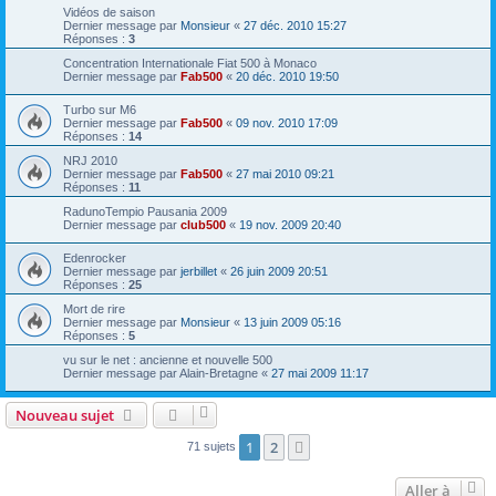
Vidéos de saison
Dernier message par
Monsieur
«
27 déc. 2010 15:27
Réponses :
3
Concentration Internationale Fiat 500 à Monaco
Dernier message par
Fab500
«
20 déc. 2010 19:50
Turbo sur M6
Dernier message par
Fab500
«
09 nov. 2010 17:09
Réponses :
14
NRJ 2010
Dernier message par
Fab500
«
27 mai 2010 09:21
Réponses :
11
RadunoTempio Pausania 2009
Dernier message par
club500
«
19 nov. 2009 20:40
Edenrocker
Dernier message par
jerbillet
«
26 juin 2009 20:51
Réponses :
25
Mort de rire
Dernier message par
Monsieur
«
13 juin 2009 05:16
Réponses :
5
vu sur le net : ancienne et nouvelle 500
Dernier message par
Alain-Bretagne
«
27 mai 2009 11:17
Nouveau sujet
1
2
Suivante
71 sujets
Aller à