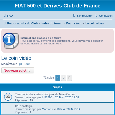
FIAT 500 et Dérivés Club de France
FAQ
S’enregistrer
Connexion
Retour au site du Club
Index du forum
Fourre tout
Le coin vidéo
Informations d’accès à ce forum
Pour accéder au contenu des discussions, vous devez vous identifier
ou vous inscrire sur ce forum. Merci
Le coin vidéo
Modérateur :
jln51390
Nouveau sujet
1
2
Suivante
71 sujets
Sujets
Cérémonie d’ouverture des jeux de Milan/Cortina
Dernier message par
jln51390
«
25 févr. 2026 17:39
Réponses :
19
126 : nostalgie
Dernier message par
Monsieur
«
10 févr. 2026 19:14
Réponses :
1